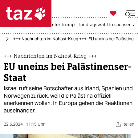

taz zahl ich
nahost-konflikt
usa unter trump
landtagswahl in sachsen-an

taz zahl ich
kt
+++ Nachrichten im Nahost-Krieg +++: EU uneins bei Palästinen
taz zahl ich
themen
+++ Nachrichten im Nahost-Krieg +++
EU uneins bei Palästinenser-
politik
Staat
öko
Israel ruft seine Botschafter aus Irland, Spanien und
Norwegen zurück, weil die Palästina offiziell
gesellschaft
anerkennen wollen. In Europa gehen die Reaktionen
auseinander.
kultur
sport
22.5.2024
11:15 Uhr
teilen