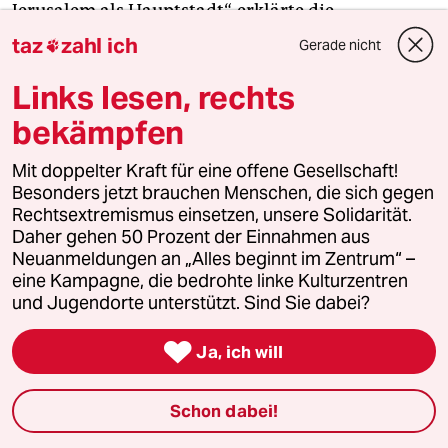
Jerusalem als Hauptstadt“, erklärte die
Palästinenserorganisation am Mittwoch. Ein
taz
zahl ich
Gerade nicht

hochrangiger Hamas-Vertreter sagte der
Links lesen, rechts
Nachrichtenagentur AFP, die geplanten
Anerkennungen seien dem „mutigen Widerstand“
bekämpfen
der Palästinenser zu verdanken.
Mit doppelter Kraft für eine offene Gesellschaft!
Besonders jetzt brauchen Menschen, die sich gegen
Die Ankündigungen aus Spanien, Irland und
Rechtsextremismus einsetzen, unsere Solidarität.
Norwegen seien das „direkte Ergebnis“ der
Daher gehen 50 Prozent der Einnahmen aus
„legendären Standhaftigkeit des
Neuanmeldungen an „Alles beginnt im Zentrum“ –
palästinensischen Volkes“, argumentierte Bassem
eine Kampagne, die bedrohte linke Kulturzentren
Naim vom Politbüro der Hamas. „Wir glauben, dass
und Jugendorte unterstützt. Sind Sie dabei?
dies ein Wendepunkt in der internationalen

Ja, ich will
Haltung zur palästinensischen Frage sein wird“,
fügte Naim hinzu. Die Hamas forderte weitere
Länder dazu auf, „unsere legitimen nationalen
Schon dabei!
Rechte anzuerkennen“.
(afp)