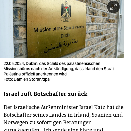
berlin
nord
wahrheit
verlag
verlag
veranstaltungen
22.05.2024, Dublin: das Schild des palästinensischen
Missionsbüros nach der Ankündigung, dass Irland den Staat
shop
Palästina offiziell anerkennen wird
Foto: Damien Storan/dpa
fragen & hilfe
Israel ruft Botschafter zurück
unterstützen
Der israelische Außenminister Israel Katz hat die
abo
Botschafter seines Landes in Irland, Spanien und
genossenschaft
Norwegen zu sofortigen Beratungen
zurückgerufen. „Ich sende eine klare und