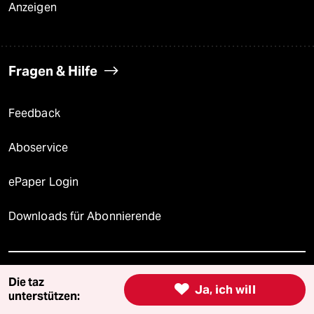
Anzeigen
Fragen & Hilfe
Feedback
Aboservice
ePaper Login
Downloads für Abonnierende
© 2026 taz Verlags und Vertriebs GmbH
Die taz

Ja, ich will
Alle Rechte vorbehalten. Bei rechtlichen Fragen oder für Genehmigungen
unterstützen:
wenden Sie sich bitte an
lizenzen@taz.de