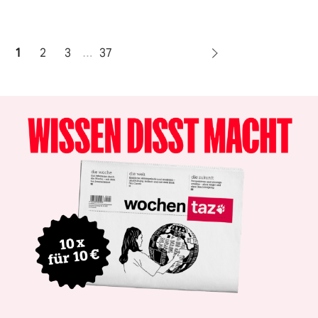
1
2
3
…
37