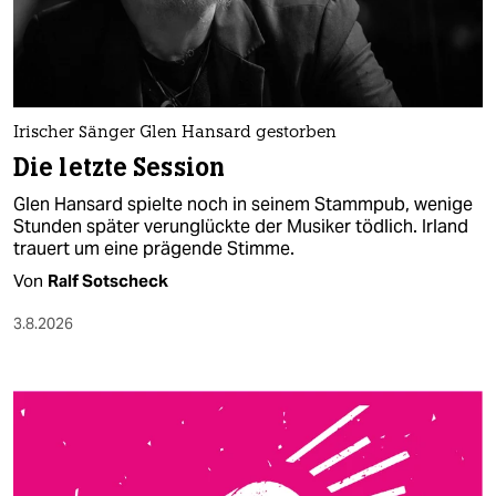
berlin
nord
wahrheit
Irischer Sänger Glen Hansard gestorben
verlag
Die letzte Session
verlag
Glen Hansard spielte noch in seinem Stammpub, wenige
Stunden später verunglückte der Musiker tödlich. Irland
veranstaltungen
trauert um eine prägende Stimme.
shop
Von
Ralf Sotscheck
fragen & hilfe
3.8.2026
unterstützen
abo
genossenschaft