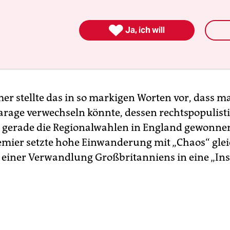
nister
Keir Starmer veröffentlichte Weißbuch zu 
ationspolitik
ist zwar ein relativ technischer Kat

Ja, ich will
ischer Einzelmaßnahmen, die die ab der Regierung
son massiv gestiegene legale Zuwanderung reduz
er stellte das in so markigen Worten vor, dass ma
Farage verwechseln könnte, dessen rechtspopulisti
gerade die Regionalwahlen in England gewonnen
mier setzte hohe Einwanderung mit „Chaos“ gle
 einer Verwandlung Großbritanniens in eine „Ins