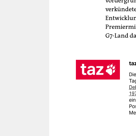
vordergrün
verkündete
Entwicklun
Premiermin
G7-Land das
ta
Die
Tag
De
19
ein
Pos
Me