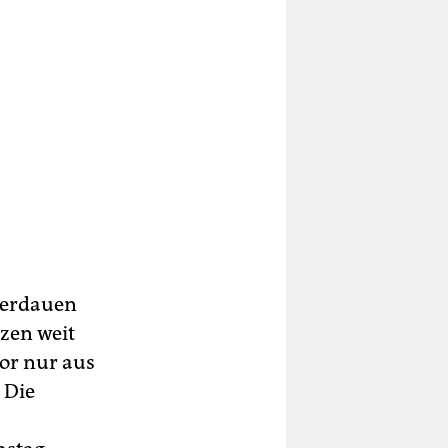
 verdauen
nzen weit
vor nur aus
 Die