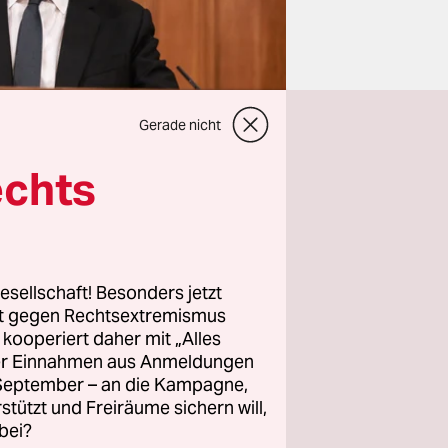
Gerade nicht
echts
esellschaft! Besonders jetzt
rt gegen Rechtsextremismus
ung zu
z kooperiert daher mit „Alles
kommen und
ller Einnahmen aus Anmeldungen
sch
. September – an die Kampagne,
röser
rstützt und Freiräume sichern will,
bei?
r-