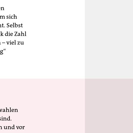
en
em sich
. Selbst
k die Zahl
– viel zu
ng“
wahlen
sind.
h und vor