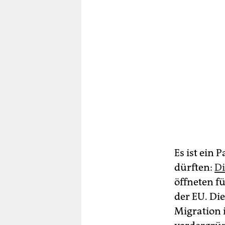
Es ist ein
dürften:
Di
öffneten f
der EU. Die
Migration i