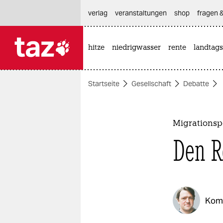
hautnavigation anspringen
hauptinhalt anspringen
footer anspringen
verlag
veranstaltungen
shop
fragen &
hitze
niedrigwasser
rente
landtags

taz zahl ich
taz zahl ich
Startseite
Gesellschaft
Debatte
themen
politik
Migrationspo
öko
Den R
gesellschaft
kultur
Kom
sport