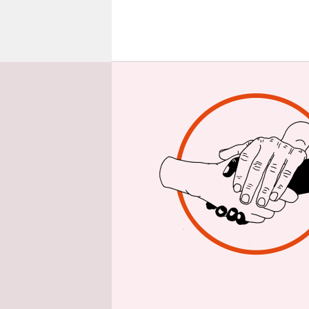
epaper login
E
in 
ankü
sch
die Einwan
verorten? R
Umfragewe