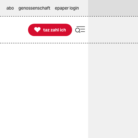
abo
genossenschaft
epaper login

taz zahl ich
taz zahl ich