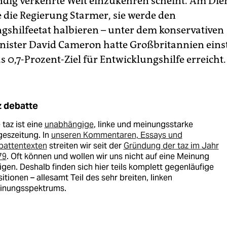
dig verkehrte Welt einzukehren scheint. Am Die
 die Regierung Starmer, sie werde den
gshilfeetat halbieren – unter dem konservativen
ister David Cameron hatte Großbritannien einst 
 0,7-Prozent-Ziel für Entwicklungshilfe erreicht.
z debatte
 taz ist eine
unabhängige
, linke und meinungsstarke
eszeitung. In
unseren Kommentaren, Essays und
battentexten
streiten wir seit der
Gründung der taz im Jahr
79
. Oft können und wollen wir uns nicht auf eine Meinung
igen. Deshalb finden sich hier teils komplett gegenläufige
itionen – allesamt Teil des sehr breiten, linken
inungsspektrums.