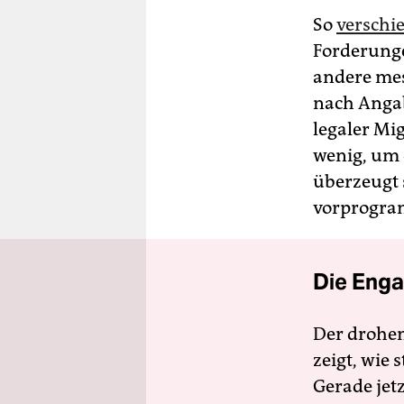
So
verschi
Forderunge
andere mes
nach Angab
legaler Mi
wenig, um 
überzeugt s
vorprogramm
Die Enga
Der drohe
zeigt, wie
Gerade jet