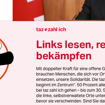
taz
zahl ich

Links lesen, r
bekämpfen
Regierungschef, der vor Überfremdung warnt und
Mit doppelter Kraft für eine offene G
brauchen Menschen, die sich vor O
ndigt, anders als seine Vorgänger endlich Ordn
einsetzen, unsere Solidarität. Die ta
affen, die Landesgrenzen unter Kontrolle zu be
beginnt im Zentrum“. 50 Prozent a
derung zu verringern – wo würde man den politi
bei taz zahl ich gehen – bis zum 30
ichtig: bei der Sozialdemokratie in Zeiten desast
die linke, selbstverwaltete Orte unte
bevor sie verschwinden. Sind Sie da
rte. Das am Montag von Großbritanniens Labou