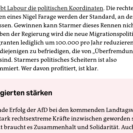
ebt Labour die politischen Koordinaten
. Die recht
n eines Nigel Farage werden der Standard, an d
sen. Gewinnen kann Starmer dieses Rennen nicht
en der Regierung wird die neue Migrationspoliti
granten lediglich um 100.000 pro Jahr reduzieren 
diejenigen zu befriedigen, die von „Überfremdu
ind. Starmers politisches Scheitern ist also
iert. Wer davon profitiert, ist klar.
gierten stärken
nde Erfolg der AfD bei den kommenden Landtags
 stark rechtsextreme Kräfte inzwischen geworden 
zt braucht es Zusammenhalt und Solidarität. Auc