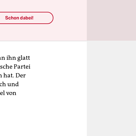
einer
alog
Schon dabei!
szeit von
ieren
n ihn glatt
sche Partei
 hat. Der
ich und
el von