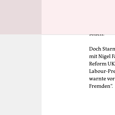
Premiermi
neuen Migr
detaillist
Boris John
sollen.
Doch Starm
mit Nigel 
Reform UK 
Labour-Pre
warnte vor
Fremden“.