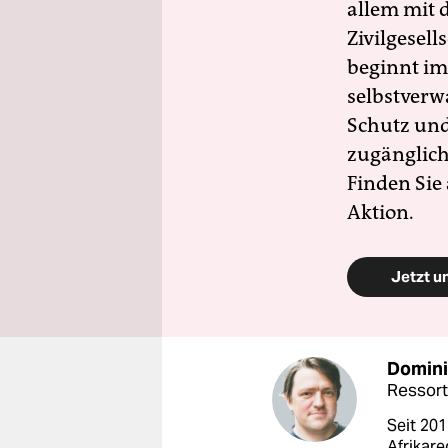
allem mit d
Zivilgesell
beginnt im
selbstverw
Schutz und 
zugänglich
Finden Sie
Aktion.
Jetzt u
Domini
Ressort
Seit 201
Afrikare