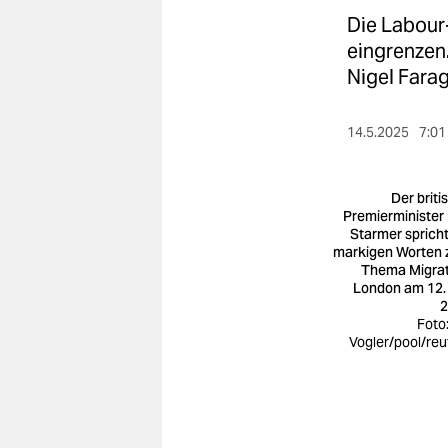
berlin
Die Labour-
nord
eingrenzen.
Nigel Farag
wahrheit
verlag
14.5.2025
7:01
verlag
Der briti
veranstaltungen
Premierminister 
Starmer spricht
markigen Worten
shop
Thema Migrat
London am 12.
fragen & hilfe
2
Foto:
unterstützen
Vogler/pool/reu
abo
genossenschaft