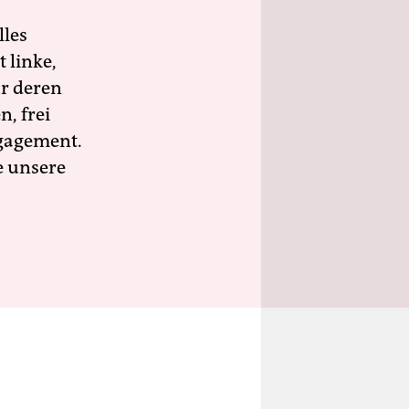
lles
 linke,
ür deren
n, frei
ngagement.
e unsere