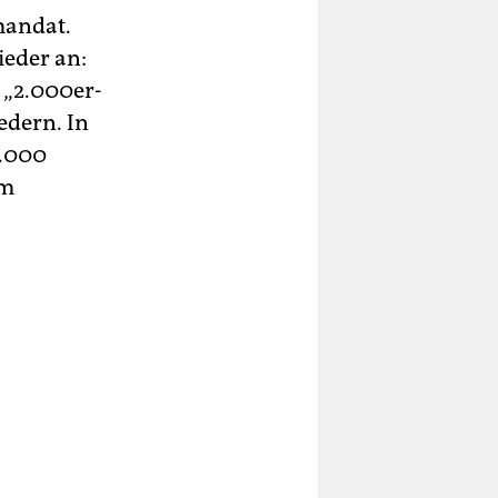
mandat.
ieder an:
 „2.000er-
edern. In
0.000
im