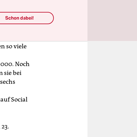
t sie auch
gen den
Schon dabei!
ann am
n so viele
0.000. Noch
 sie bei
 sechs
auf Social
 23.