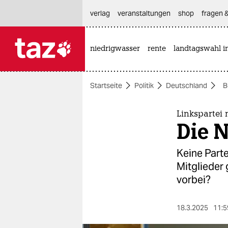
hautnavigation anspringen
hauptinhalt anspringen
footer anspringen
verlag
veranstaltungen
shop
fragen &
niedrigwasser
rente
landtagswahl i

taz zahl ich
taz zahl ich
Startseite
Politik
Deutschland
B
themen
politik
Linkspartei
Die N
öko
Keine Parte
gesellschaft
Mitglieder 
vorbei?
kultur
sport
18.3.2025
11:5