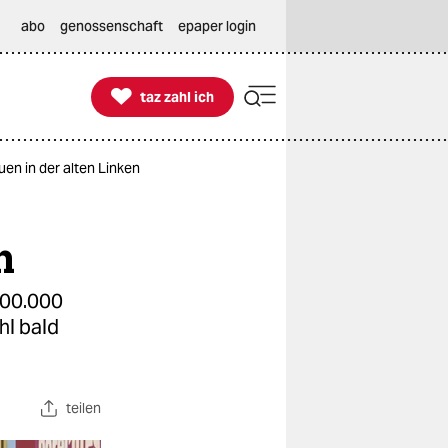
abo
genossenschaft
epaper login

taz zahl ich
taz zahl ich
en in der alten Linken
n
 100.000
hl bald
teilen