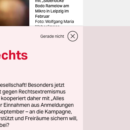
mit „Silberlocke“
Bodo Ramelow am
Mikro in Leipzig im
Februar
Foto: Wolfgang Maria
Weber/imago
Gerade nicht
echts
 ein Video
ft. Welche
esellschaft! Besonders jetzt
Jährige
rt gegen Rechtsextremismus
schon
z kooperiert daher mit „Alles
ller Einnahmen aus Anmeldungen
ut: niedrige
. September – an die Kampagne,
rstützt und Freiräume sichern will,
 Möglichkeit
bei?