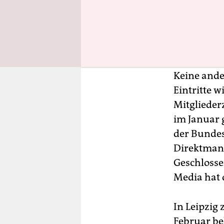
gesehen“, 
das Bedürf
Faschismus
Handy den 
Keine ande
Eintritte w
Mitglieder
im Januar g
der Bundes
Direktmand
Geschlosse
Media hat 
In Leipzig 
Februar be