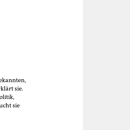
bekannten,
klärt sie.
litik,
ucht sie