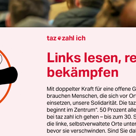
taz
zahl ich

David Muschenich
Links lesen, r
bekämpfen
 sieht Noel Kosmann kurz vor der Bundestagswahl
ie das mit dem Mitgliedsantrag bei der Linken läu
Mit doppelter Kraft für eine offene G
ten Mitglieder haben, sich einzubringen? Die 23-
brauchen Menschen, die sich vor O
eipzig eine Ausbildung zur Heilpraktikerin, hat 
einsetzen, unsere Solidarität. Die ta
beginnt im Zentrum“. 50 Prozent a
e Linke gewählt und findet die Ziele der Partei g
bei taz zahl ich gehen – bis zum 30
drige Preise, soziale Gerechtigkeit. Aber eine
die linke, selbstverwaltete Orte unte
iedschaft? „Irgendwie habe ich das gar nicht als
bevor sie verschwinden. Sind Sie da