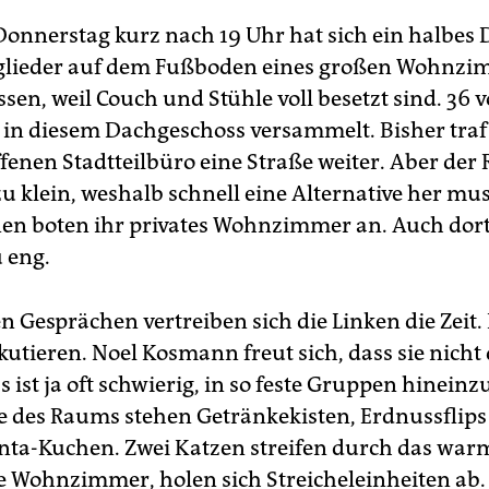
onnerstag kurz nach 19 Uhr hat sich ein halbes
glieder auf dem Fußboden eines großen Wohnzi
sen, weil Couch und Stühle voll besetzt sind. 36 
 in diesem Dachgeschoss versammelt. Bisher traf 
ffenen Stadtteilbüro eine Straße weiter. Aber der
u klein, weshalb schnell eine Alternative her mus
n­nen boten ihr privates Wohnzimmer an. Auch dort
u eng.
en Gesprächen vertreiben sich die Linken die Zeit
kutieren. Noel Kosmann freut sich, dass sie nicht 
Es ist ja oft schwierig, in so feste Gruppen hine
te des Raums stehen Getränkekisten, Erdnussflip
nta-Kuchen. Zwei Katzen streifen durch das war
e Wohnzimmer, holen sich Streicheleinheiten ab