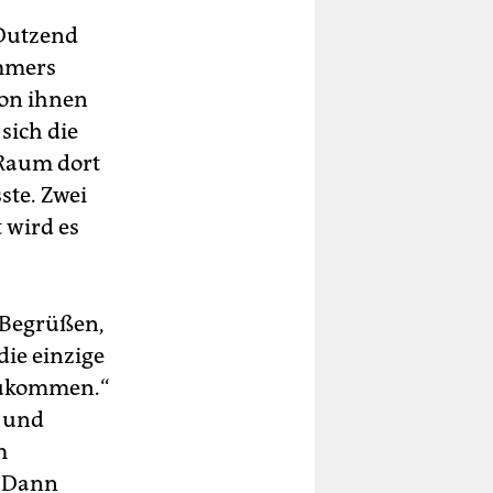
 Dutzend
mmers
von ihnen
sich die
 Raum dort
ste. Zwei
 wird es
. Begrüßen,
die einzige
inzukommen.“
s und
m
. Dann