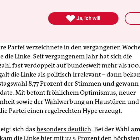
so erzählt es Kosmann später. Aber neuerdings ha
nis, etwas zu verändern, sich selbst im Kampf ge

Ja, ich will
 zu engagieren, wie sie sagt. Prompt füllt Kosm
Antrag aus und schickt ihn ab.
re Partei verzeichnete in den vergangenen Woche
ie die Linke. Seit vergangenem Jahr hat sich die
zahl fast verdoppelt auf bundesweit mehr als 10
alt die Linke als politisch irrelevant – dann bekam
tagswahl 8,77 Prozent der Stimmen und gewann
ate. Mit betont fröhlichem Optimismus, neuer
nheit sowie der Wahlwerbung an Haustüren und 
die Partei einen regelrechten Hype erzeugt.
zeigt sich das
besonders deutlich
. Bei der Wahl am
kam die Linke hier mit 22,5 Prozent den höchsten