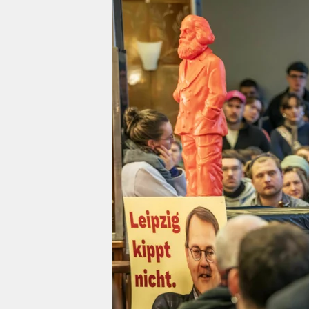
berlin
nord
wahrheit
verlag
verlag
veranstaltungen
shop
fragen & hilfe
unterstützen
abo
genossenschaft