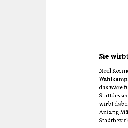
Sie wirb
Noel Kosma
Wahlkampfs
das wäre fü
Stattdessen
wirbt dabe
Anfang Mär
Stadtbezir