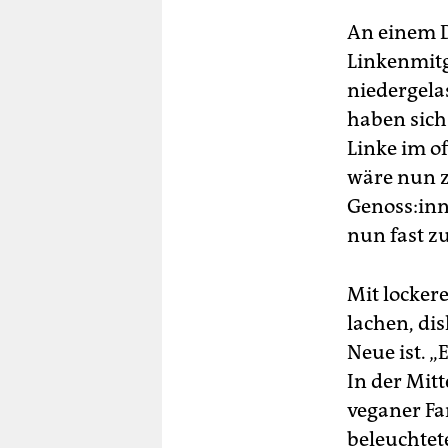
An einem D
Linkenmit
niedergelas
haben sich
Linke im o
wäre nun z
Ge­nos­s:i
nun fast z
Mit locker
lachen, dis
Neue ist. „
In der Mit
veganer Fa
beleuchtet