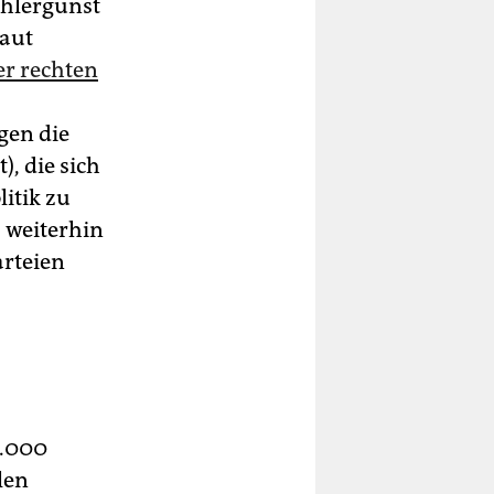
ählergunst
laut
r rechten
gen die
, die sich
itik zu
, weiterhin
arteien
0.000
len