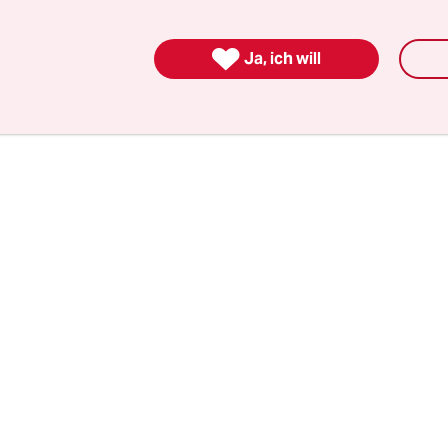
Karol Nawrocki, ehemaliger Boxer, Chef des Instit
 Gedenken (IPN)
und Kandidat der rechtspopulis

Ja, ich will
partei Recht und Gerechtigkeit (PiS) in letzter 
Rivalen vorbeiziehen?