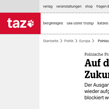
hautnavigation anspringen
hauptinhalt anspringen
footer anspringen
verlag
veranstaltungen
shop
fragen &
bergsteigen
usa unter trump
katzen

taz zahl ich
taz zahl ich
Startseite
Politik
Europa
Polnisc
themen
politik
Polnische P
Auf d
öko
Zuku
gesellschaft
Der Ausgan
kultur
wieder auf
blockiert w
sport