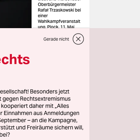
Oberbürgermeister
Rafał Trzaskowski bei
einer
Wahlkampfveranstalt
ung, Plock, 11. Mai
2025
Foto: Kacper
Gerade nicht
Pempel/reuters
echts
tig wie an
ukunft
esellschaft! Besonders jetzt
rt gegen Rechtsextremismus
z kooperiert daher mit „Alles
ller Einnahmen aus Anmeldungen
 noch immer
. September – an die Kampagne,
rstützt und Freiräume sichern will,
ll?
bei?