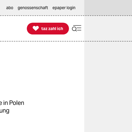
abo
genossenschaft
epaper login

taz zahl ich
taz zahl ich
 in Polen
rung