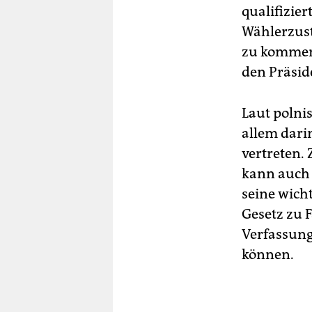
qualifizier
Wählerzust
zu kommen.
den Präsid
Laut polni
allem dari
vertreten.
kann auch 
seine wich
Gesetz zu 
Verfassung
können.