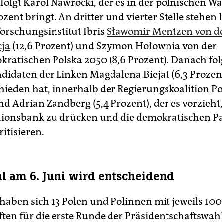
 folgt Karol Nawrocki, der es in der polnischen W
ozent bringt. An dritter und vierter Stelle stehen 
rschungsinstitut Ibris
Sławomir Mentzen von de
cja
(12,6 Prozent) und Szymon Hołownia von der
kratischen Polska 2050 (8,6 Prozent). Danach fol
didaten der Linken Magdalena Biejat (6,3 Prozent)
hieden hat, innerhalb der Regierungskoalition Pol
d Adrian Zandberg (5,4 Prozent), der es vorzieht
tionsbank zu drücken und die demokratischen P
ritisieren.
l am 6. Juni wird entscheidend
haben sich 13 Polen und Polinnen mit jeweils 10
ften für die erste Runde der Präsidentschaftswah