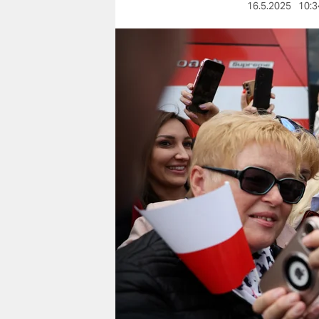
berlin
16.5.2025
10:3
nord
wahrheit
verlag
verlag
veranstaltungen
shop
fragen & hilfe
unterstützen
abo
genossenschaft