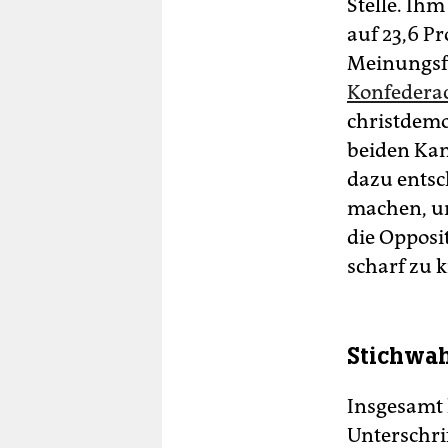
Stelle. Ihm
auf 23,6 Pr
Meinungsfo
Konfedera
christdemo
beiden Kan
dazu entsc
machen, un
die Opposi
scharf zu k
Stichwah
Insgesamt 
Unterschri