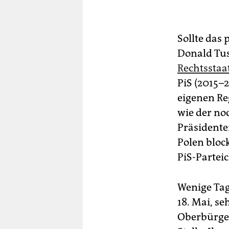
Sollte das 
Donald Tu
Rechtsstaat
PiS (2015–
eigenen R
wie der no
Präsidente
Polen bloc
PiS-Partei
Wenige Ta
18. Mai, s
Oberbürger