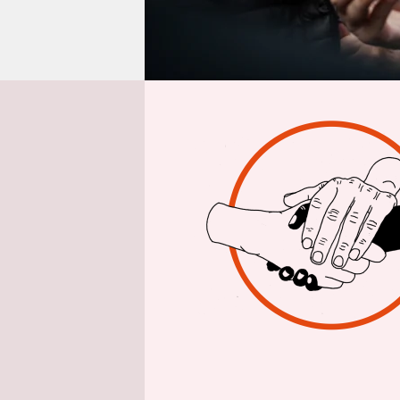
epaper login
Aus Warsch
Noch nie w
diesem Son
Polens und
Oberbürger
Regierungs
stark ange