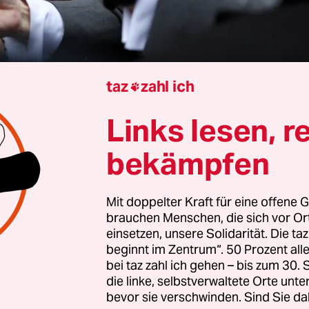
taz
zahl ich

Links lesen, r
au
Gabriele Lesser
bekämpfen
aren die Präsidentschaftswahlen in Polen so wich
ntag. Auf dem Spiel steht nicht weniger als die Z
Mit doppelter Kraft für eine offene G
brauchen Menschen, die sich vor O
 der ganzen EU. Wird der Favorit, Warschaus
einsetzen, unsere Solidarität. Die ta
meister Rafał Trzaskowski von der liberalen
beginnt im Zentrum“. 50 Prozent a
partei Bürgerplattform (PO), gewinnen, der die
bei taz zahl ich gehen – bis zum 30
die linke, selbstverwaltete Orte unte
schlagene Demokratie in Polen wieder stärken wi
bevor sie verschwinden. Sind Sie da