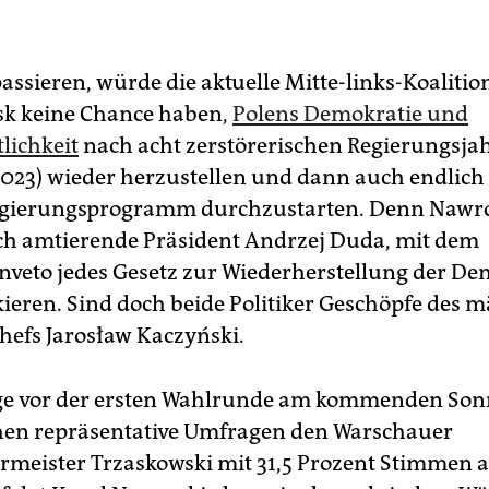
passieren, würde die aktuelle Mitte-links-Koalitio
sk keine Chance haben,
Polens Demokratie und
lichkeit
nach acht zerstörerischen Regierungsja
2023) wieder herzustellen und dann auch endlich
egierungsprogramm durchzustarten. Denn Nawro
ch amtierende Präsident Andrzej Duda, mit dem
nveto jedes Gesetz zur Wiederherstellung der De
kieren. Sind doch beide Politiker Geschöpfe des 
chefs Jarosław Kaczyński.
ge vor der ersten Wahlrunde am kommenden Son
ehen repräsentative Umfragen den Warschauer
meister Trzaskowski mit 31,5 Prozent Stimmen a