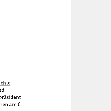
chte
nd
präsident
hren am 6.