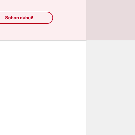
uts für
tischen
Schon dabei!
Minute noch