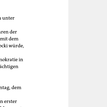
n unter
hren der
 mit dem
cki würde,
mokratie in
mächtigen
ntag, dem
n erster