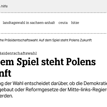
 hilfe
landtagswahl in sachsen-anhalt
ceuta
hitze
he Präsidentschaftswahl: Auf dem Spiel steht Polens Zukunft
räsidentschaftswahl
em Spiel steht Polens
nft
g der Wahl entscheidet darüber, ob die Demokratie
gebaut oder Reformgesetze der Mitte-links-Regie
erden.