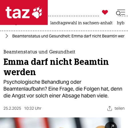

taz zahl ich
niedrigwasser
rente
landtagswahl in sachsen-anhalt
hybri

taz zahl ich
hl
Beamtenstatus und Gesundheit: Emma darf nicht Beamtin werd
taz zahl ich
themen
Beamtenstatus und Gesundheit
Emma darf nicht Beamtin
politik
werden
öko
Psychologische Behandlung oder
Beamtenlaufbahn? Eine Frage, die Folgen hat, denn
gesellschaft
die Angst vor solch einer Absage haben viele.
kultur
25.2.2025
10:32 Uhr
teilen
sport