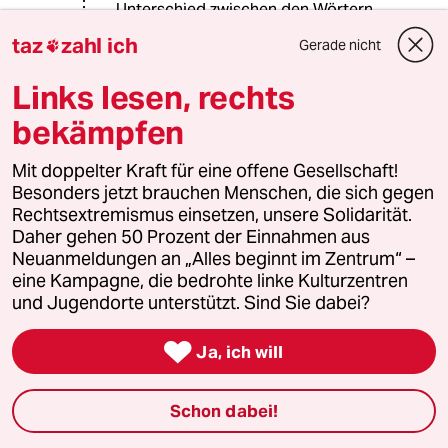
Unterschied zwischen den Wörtern
"Beamte" und "Angestellte" gibt. Und
taz
zahl ich
Gerade nicht

auch die Regelungen sind
unterschiedlich. Nur so war m. E. der
Links lesen, rechts
Artikel nicht gemeint; es hätte
genauso gut heißen können: Beamte
bekämpfen
arbeiten für den Staat. Oder, noch
näher an der Beamtensprache: sie
Mit doppelter Kraft für eine offene Gesellschaft!
dienen dem Staat, sie sind
Besonders jetzt brauchen Menschen, die sich gegen
Staatsbedienstete.
Rechtsextremismus einsetzen, unsere Solidarität.
Die Intention des Artikels ist m. E.,
Daher gehen 50 Prozent der Einnahmen aus
kritisch aufzuzeigen, wie die
Neuanmeldungen an „Alles beginnt im Zentrum“ –
Regelung Kranke davon abhält, sich
eine Kampagne, die bedrohte linke Kulturzentren
um ihre Gesundung zu kümmern.
und Jugendorte unterstützt. Sind Sie dabei?

Ja, ich will
Gunnar Grannis
GG
25.02.2025
,
13:42 Uhr
Schon dabei!
@Offebacher:
Das stimmt und da wo es parallel