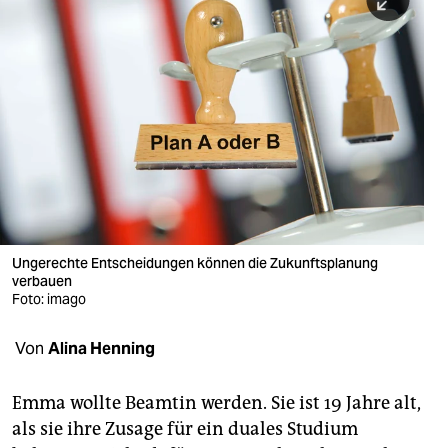
berlin
nord
wahrheit
verlag
verlag
veranstaltungen
shop
Ungerechte Entscheidungen können die Zukunftsplanung
verbauen
fragen & hilfe
Foto: imago
unterstützen
Von
Alina Henning
abo
Emma wollte Beamtin werden. Sie ist 19 Jahre alt,
genossenschaft
als sie ihre Zusage für ein duales Studium