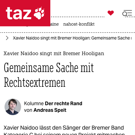

taz zahl ich
hitze
krieg in der ukraine
nahost-konflikt

taz zahl ich
rd
Xavier Naidoo singt mit Bremer Hooligan: Gemeinsame Sache m
taz zahl ich
themen
Xavier Naidoo singt mit Bremer Hooligan
Gemeinsame Sache mit
politik
Rechtsextremen
öko
gesellschaft
Kolumne
Der rechte Rand
kultur
von
Andreas Speit
sport
Xavier Naidoo lässt den Sänger der Bremer Band
Kategorie C bei seinem neuen Projekt mitmachen.