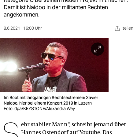
berlin
Damit ist Naidoo in der militanten Rechten
nord
angekommen.
wahrheit
8.6.2021
16:00 Uhr
teilen
verlag
verlag
veranstaltungen
shop
fragen & hilfe
Im Boot mit langjährigen Rechtsextremen: Xavier
unterstützen
Naidoo, hier bei einem Konzert 2019 in Luzern
Foto: dpa/KEYSTONE/Alexandra Wey
abo
S
ehr stabiler Mann“, schreibt jemand über
genossenschaft
Hannes Ostendorf auf Youtube. Das