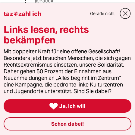
@Pace#:
Xavier Naidoo hat kein Berufsverbot
taz
zahl ich
er hat nur seine Marke entwertet.
Gerade nicht

Links lesen, rechts
Genauso wie Wendler. Wenn die
Marke eines Sängers nicht mehr
bekämpfen
Werbefähig ist oder er so
polarisierend ist das nur noch
Mit doppelter Kraft für eine offene Gesellschaft!
kleinere Bevölkerungsgruppen ihn
Besonders jetzt brauchen Menschen, die sich gegen
live sehen wollen. Dann ist die Marke
Rechtsextremismus einsetzen, unsere Solidarität.
entwertet und kann keine
Daher gehen 50 Prozent der Einnahmen aus
Werbepartner mehr generiern.
Neuanmeldungen an „Alles beginnt im Zentrum“ –
Verbot des vorspielens einzelner
eine Kampagne, die bedrohte linke Kulturzentren
Lieder geschieht nur wenn sie
und Jugendorte unterstützt. Sind Sie dabei?
offensichtlich Staatsfeindlich sind
und dann kommt es zu strafen. Und

Ja, ich will
kann bei wiederholten
Zuwiederhandlung auch in
Auftrittsverbot enden.
Schon dabei!
Das erstere ist eine
Ausrichtungssache der Marke, da