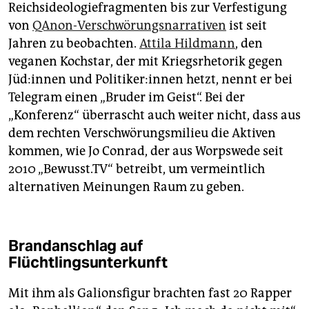
Reichsideologiefragmenten bis zur Verfestigung
von
QAnon-Verschwörungsnarrativen
ist seit
Jahren zu beobachten.
Attila Hildmann
, den
veganen Kochstar, der mit Kriegsrhetorik gegen
Jü­d:in­nen und Po­li­ti­ke­r:in­nen hetzt, nennt er bei
Telegram einen „Bruder im Geist“. Bei der
„Konferenz“ überrascht auch weiter nicht, dass aus
dem rechten Verschwörungsmilieu die Aktiven
kommen, wie Jo Conrad, der aus Worpswede seit
2010 „Bewusst.TV“ betreibt, um vermeintlich
alternativen Meinungen Raum zu geben.
Brandanschlag auf
Flüchtlingsunterkunft
Mit ihm als Galionsfigur brachten fast 20 Rapper