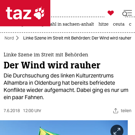

taz zahl ich
iran-krieg
landtagswahl in sachsen-anhalt
hitze
ceuta
ch

taz zahl ich
Nord
Linke Szene im Streit mit Behörden: Der Wind wird rauher
taz zahl ich
themen
Linke Szene im Streit mit Behörden
Der Wind wird rauher
politik
Die Durchsuchung des linken Kulturzentrums
öko
Alhambra in Oldenburg hat bereits befriedete
Konflikte wieder aufgemacht. Dabei ging es nur um
gesellschaft
ein paar Fahnen.
kultur
7.6.2018
12:00 Uhr
teilen
sport