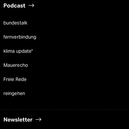
Podcast
bundestalk
fernverbindung
klima update°
Mauerecho
Freie Rede
reingehen
Newsletter