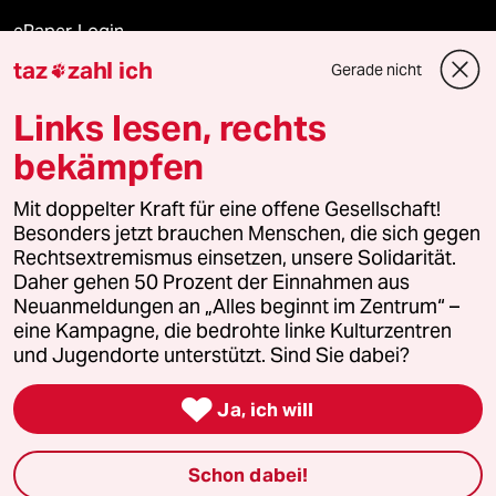
ePaper Login
taz
zahl ich
Gerade nicht

Downloads für Abonnierende
Links lesen, rechts
bekämpfen
© 2026 taz Verlags und Vertriebs GmbH
Alle Rechte vorbehalten. Bei rechtlichen Fragen oder für Genehmigungen
Mit doppelter Kraft für eine offene Gesellschaft!
wenden Sie sich bitte an
lizenzen@taz.de
Besonders jetzt brauchen Menschen, die sich gegen
Rechtsextremismus einsetzen, unsere Solidarität.
Daher gehen 50 Prozent der Einnahmen aus
Feedback
Redaktionsstatut
Kommune-Richtlinien
KI-
Neuanmeldungen an „Alles beginnt im Zentrum“ –
eine Kampagne, die bedrohte linke Kulturzentren
Leitlinie
Informant
Datenschutz
Impressum
AGB
und Jugendorte unterstützt. Sind Sie dabei?
Seitenwende
Einwilligungen widerrufen (Ads)

Ja, ich will
Schon dabei!