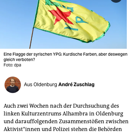
berlin
nord
wahrheit
verlag
verlag
Eine Flagge der syrischen YPG: Kurdische Farben, aber deswegen
gleich verboten?
veranstaltungen
Foto: dpa
shop
Aus Oldenburg
André Zuschlag
fragen & hilfe
unterstützen
Auch zwei Wochen nach der Durchsuchung des
abo
linken Kulturzentrums Alhambra in Oldenburg
und darauffolgenden Zusammenstößen zwischen
genossenschaft
Aktivist*innen und Polizei stehen die Behörden