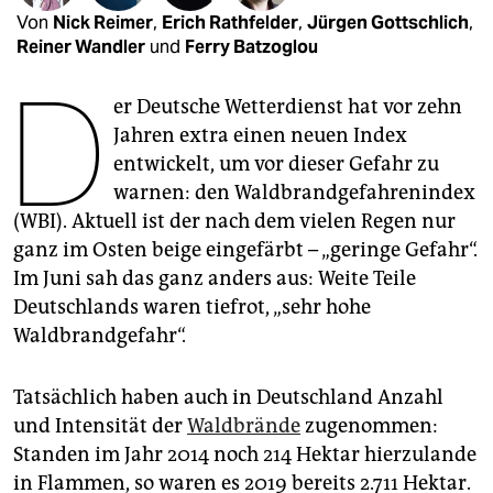
epaper login
Von
Nick Reimer
,
Erich Rathfelder
,
Jürgen Gottschlich
,
Reiner Wandler
und
Ferry Batzoglou
D
er Deutsche Wetterdienst hat vor zehn
Jahren extra einen neuen Index
entwickelt, um vor dieser Gefahr zu
warnen: den Waldbrandgefahrenindex
(WBI). Aktuell ist der nach dem vielen Regen nur
ganz im Osten beige eingefärbt – „geringe Gefahr“.
Im Juni sah das ganz anders aus: Weite Teile
Deutschlands waren tiefrot, „sehr hohe
Waldbrandgefahr“.
Tatsächlich haben auch in Deutschland Anzahl
und Intensität der
Waldbrände
zugenommen:
Standen im Jahr 2014 noch 214 Hektar hierzulande
in Flammen, so waren es 2019 bereits 2.711 Hektar.