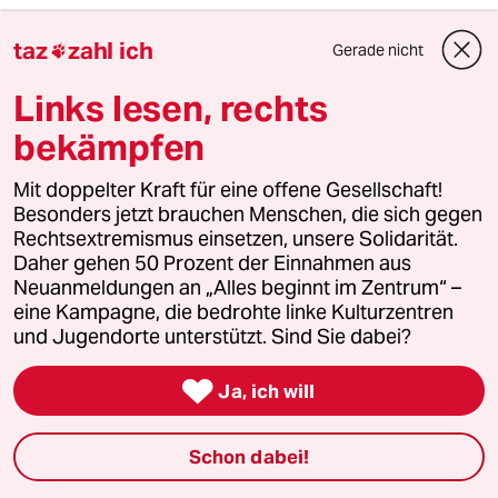
Aber auch ohne die Brände macht die Hitze nicht
taz
zahl ich
Gerade nicht

nur nordische Menschen benommen, das Hirn
Links lesen, rechts
erscheint selbst den Einheimischen plötzlich
entleert, ausgebrannt, klare Gedanken
bekämpfen
verschwimmen, steigern sich bei einigen zu Angst-
Mit doppelter Kraft für eine offene Gesellschaft!
und anderen Fantasien.
Besonders jetzt brauchen Menschen, die sich gegen
Rechtsextremismus einsetzen, unsere Solidarität.
Aber wer sich an die Regeln hält und die Siesta
Daher gehen 50 Prozent der Einnahmen aus
respektiert, nur während der Morgenfrische in
Neuanmeldungen an „Alles beginnt im Zentrum“ –
den Feldern und Gärten arbeitet, entgeht diesem
eine Kampagne, die bedrohte linke Kulturzentren
und Jugendorte unterstützt. Sind Sie dabei?
Schicksal. Das meint jedenfalls der Dalmatiner,
der Endsechziger Toni, der nach wie vor auf der

Ja, ich will
Insel Ciovo seinen Olivenhain betreut. Und sich
jetzt über den Regen freut.
Schon dabei!
In Dalmatien, in der Herzegowina und in Bosnien