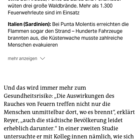
wüten drei große Waldbrände. Mehr als 1.300
Feuerwehrleute sind im Einsatz
Italien (Sardinien):
Bei Punta Molentis erreichten die
Flammen sogar den Strand – Hunderte Fahrzeuge
brannten aus, die Küstenwache musste zahlreiche
Menschen evakuieren
mehr anzeigen
Kroatien, Montenegro, Albanien:
Brände nahe
Prizren, Nikšić und entlang der kroatischen
Adriaküste – etwa bei Pisak und Marušići. Es kommt
Und das wird immer mehr zum
zu Evakuierungen, Straßensperrungen und laufenden
Gesundheitsrisiko: „Die Auswirkungen des
Löscheinsätzen.
Rauches von Feuern treffen nicht nur die
Menschen unmittelbar dort, wo es brennt“, erklärt
Reyer, „auch die städtische Bevölkerung leidet
erheblich darunter.“ In einer zweiten Studie
untersuchte er mit Kol­leg:in­nen nämlich, wie sich