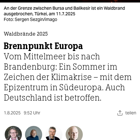
berlin
An der Grenze zwischen Bursa und Balikesir ist ein Waldbrand
nord
ausgebrochen, Türkei, am 11.7.2025
Foto: Sergen Sezgin/imago
wahrheit
Waldbrände 2025
verlag
Brennpunkt Europa
Vom Mittelmeer bis nach
verlag
Brandenburg: Ein Sommer im
veranstaltungen
Zeichen der Klimakrise – mit dem
shop
Epizentrum in Südeuropa. Auch
fragen & hilfe
Deutschland ist betroffen.
unterstützen
1.8.2025
9:52 Uhr
teilen
abo
genossenschaft