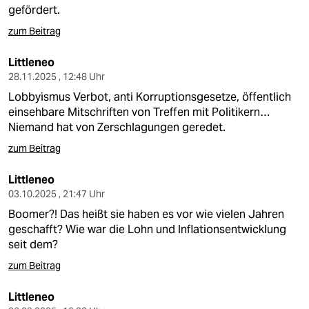
berlin
gefördert.
nord
zum Beitrag
wahrheit
Littleneo
28.11.2025 , 12:48 Uhr
verlag
Lobbyismus Verbot, anti Korruptionsgesetze, öffentlich
einsehbare Mitschriften von Treffen mit Politikern…
verlag
Niemand hat von Zerschlagungen geredet.
veranstaltungen
zum Beitrag
shop
Littleneo
03.10.2025 , 21:47 Uhr
fragen & hilfe
Boomer?! Das heißt sie haben es vor wie vielen Jahren
unterstützen
geschafft? Wie war die Lohn und Inflationsentwicklung
seit dem?
abo
zum Beitrag
genossenschaft
Littleneo