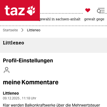

taz zahl ich
hitze
surfen
landtagswahl in sachsen-anhalt
gewalt gegen

taz zahl ich
Startseite
Littleneo
taz zahl ich
Littleneo
themen
politik
Profil-Einstellungen
öko
gesellschaft
meine Kommentare
kultur
Littleneo
sport
09.12.2025 , 11:18 Uhr
Klar werden Balkonkraftwerke über die Mehrwertsteuer