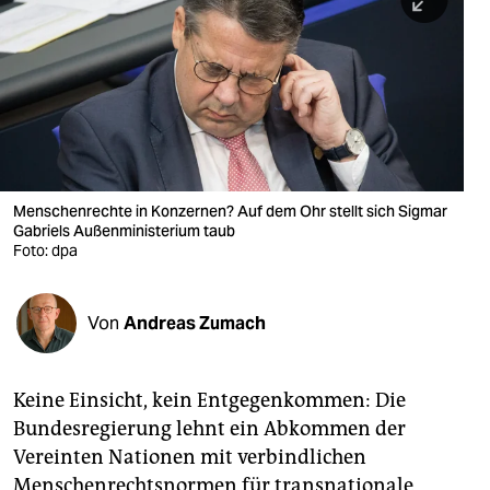
berlin
nord
wahrheit
verlag
verlag
Menschenrechte in Konzernen? Auf dem Ohr stellt sich Sigmar
Gabriels Außenministerium taub
veranstaltungen
Foto: dpa
shop
fragen & hilfe
Von
Andreas Zumach
unterstützen
Keine Einsicht, kein Entgegenkommen: Die
abo
Bundesregierung lehnt ein Abkommen der
genossenschaft
Vereinten Nationen mit verbindlichen
Menschenrechtsnormen für transnationale