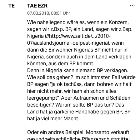
TAE EZR
TE
07.03.2018
,
08:01 Uhr
Wie naheliegend wäre es, wenn ein Konzern,
sagen wir z.Bsp. BP, ein Land, sagen wir z.Bsp.
Nigeria (//http://www.zeit.de/…/2010-
07/auslandsjournal-oelpest-nigeria), wenn
dann die Einwohner Nigerias BP nicht nur in
Nigeria, sondern auch in dem Land verklagen
könnten, aus dem BP kommt.
Denn in Nigeria kann niemand BP verklagen.
Wie soll das gehen? Im schlimmsten Fall würde
BP sagen "ja ok tschüss, dann bohren wir halt
hier nicht mehr, wir ham eh schon alles
leergepumpt". Aber Aufräumen und Schäden
beseitigen? Warum sollte BP das tun? Das
Land hat ja garkeine Handhabe gegen BP, BP
hat ja viel mehr Macht.
Oder ein andres Beispiel: Monsanto verkauft
gesundheitsschädliche Pflanzenschutzmittel