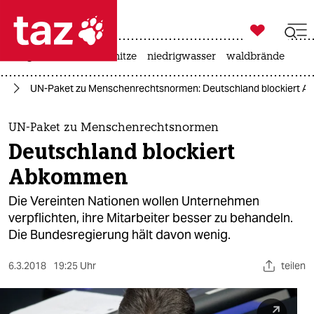

taz zahl ich
krieg in der ukraine
hitze
niedrigwasser
waldbrände

taz zahl ich
nd
UN-Paket zu Menschenrechtsnormen: Deutschland blockiert 
taz zahl ich
themen
UN-Paket zu Menschenrechtsnormen
Deutschland blockiert
politik
Abkommen
öko
Die Vereinten Nationen wollen Unternehmen
verpflichten, ihre Mitarbeiter besser zu behandeln.
gesellschaft
Die Bundesregierung hält davon wenig.
kultur
6.3.2018
19:25 Uhr
teilen
sport