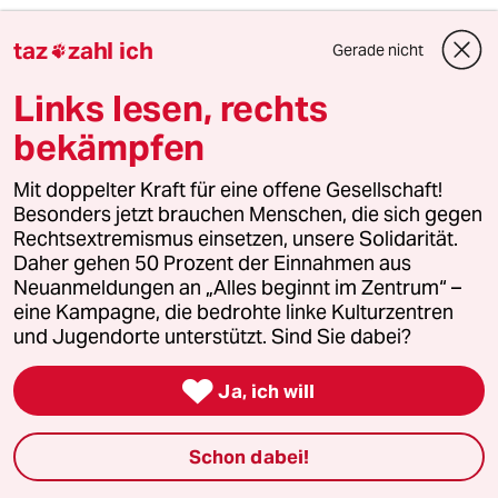
Januß
taz
zahl ich
Gerade nicht

06.03.2018
,
21:21 Uhr
Es wäre doch sehr interessant gewesen zu
Links lesen, rechts
erfahren um welche Vereinbarungen es konkret
bekämpfen
ging.
Mit doppelter Kraft für eine offene Gesellschaft!
Besonders jetzt brauchen Menschen, die sich gegen
Rechtsextremismus einsetzen, unsere Solidarität.
rero
R
Daher gehen 50 Prozent der Einnahmen aus
06.03.2018
,
23:08 Uhr
Neuanmeldungen an „Alles beginnt im Zentrum“ –
@Januß:
eine Kampagne, die bedrohte linke Kulturzentren
Stimmt.
und Jugendorte unterstützt. Sind Sie dabei?
Der interessante Teil fehlt im Artikel.

Ja, ich will
Mich hätte auch interessiert, aus
welchem Grund denn nun nicht
zugestimmt wird.
Schon dabei!