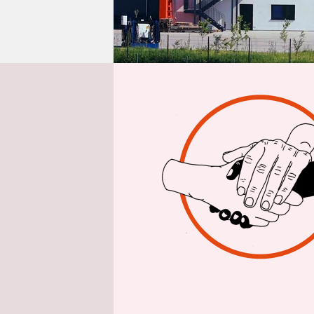
epaper login
Aus 
Bei Amazon
der Name u
Leben verl
unserem Ang
„komplett 
sei freundl
ihm nahe s