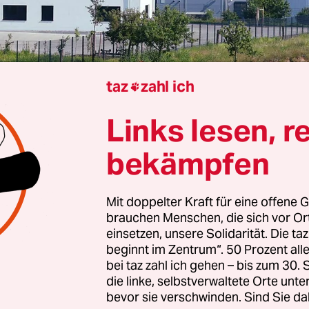
taz
zahl ich

Berlin
Anne Fromm
Links lesen, r
bekämpfen
 in Erfurt steht nun ein schwarzer Bilderrahme
nd das Foto von dem Mann, der hier vor zwei Wo
Mit doppelter Kraft für eine offene G
oren hat. „In stiller Trauer nehmen wir Abschied
brauchen Menschen, die sich vor O
estellten“, steht dort auf Englisch. Sein plötzli
einsetzen, unsere Solidarität. Die ta
beginnt im Zentrum“. 50 Prozent a
unerwarteter“ Tod hinterlasse große Traurigkeit
bei taz zahl ich gehen – bis zum 30
ich gewesen und hilfsbereit. Seiner Familie und al
die linke, selbstverwaltete Orte unte
tanden, spreche man aufrichtiges Beileid aus.
bevor sie verschwinden. Sind Sie da