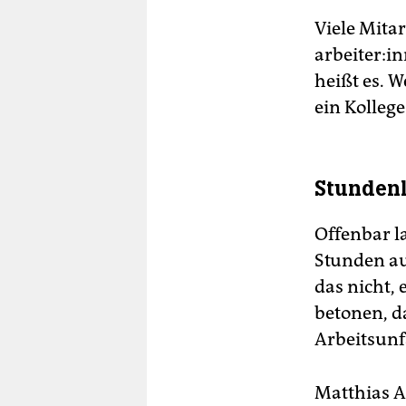
Viele Mit­a
ar­bei­te­r
heißt es. W
ein Kollege
Stundenl
Offenbar 
Stunden au
das nicht, 
betonen, d
Arbeitsunf
Matthias A