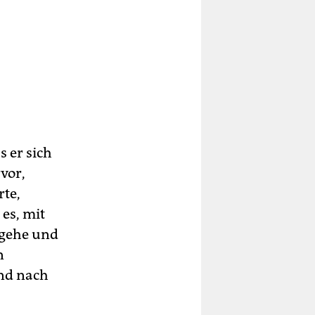
s er sich
vor,
rte,
es, mit
 gehe und
n
und nach