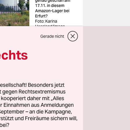
genau geschah am
17.11. in diesem
Amazon-Lager bei
Erfurt?
Foto: Karina
Hessland/imago
Gerade nicht
echts
n. Darin
chen sein
esellschaft! Besonders jetzt
 von
rt gegen Rechtsextremismus
cher und
z kooperiert daher mit „Alles
ller Einnahmen aus Anmeldungen
. Der Mann
. September – an die Kampagne,
len, die
rstützt und Freiräume sichern will,
bei?