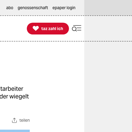
abo
genossenschaft
epaper login

taz zahl ich
taz zahl ich
tarbeiter
der wiegelt
teilen