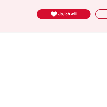
eben ist die Trauerkarte mit: „Management, Betr

Ja, ich will
ellten der Amazon Erfurt GmbH“.