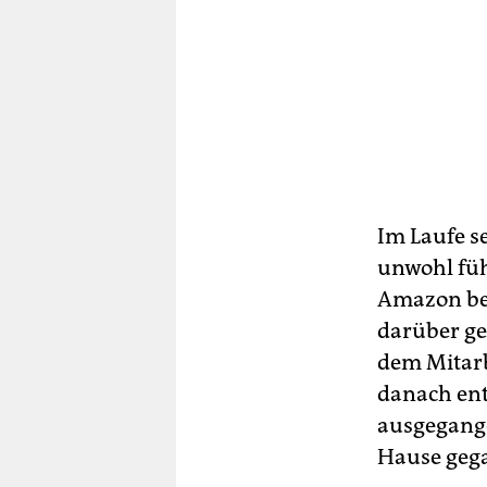
Im Laufe se
unwohl füh
Amazon bes
darüber ge
dem Mitarb
danach ent
ausgegange
Hause gega