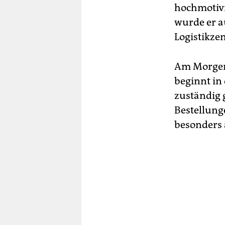
hochmotivi
wurde er a
Logistikze
Am Morgen 
beginnt in 
zuständig 
Bestellung
besonders 