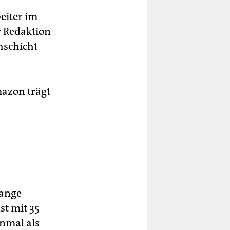
eiter im
r Redaktion
hschicht
azon trägt
lange
st mit 35
inmal als