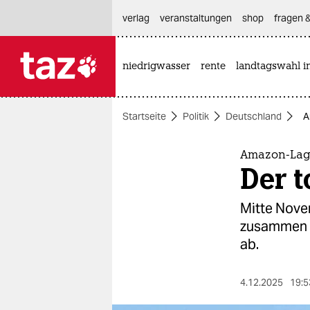
hautnavigation anspringen
hauptinhalt anspringen
footer anspringen
verlag
veranstaltungen
shop
fragen &
niedrigwasser
rente
landtagswahl i

taz zahl ich
taz zahl ich
Startseite
Politik
Deutschland
A
themen
politik
Amazon-Lage
Der t
öko
Mitte Novem
gesellschaft
zusammen un
ab.
kultur
sport
4.12.2025
19:5