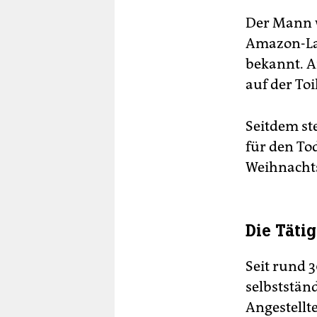
Der Mann w
Amazon-Lag
bekannt. A
auf der To
Seitdem st
für den To
Weihnachts
Die Tätig
Seit rund 
selbstständ
Angestellt