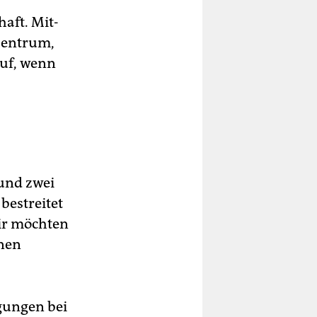
haft. Mit­
kzentrum,
auf, wenn
und zwei
bestreitet
Wir möchten
inen
gungen bei