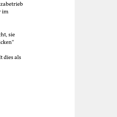
zzabetrieb
r im
ht, sie
icken“
 dies als