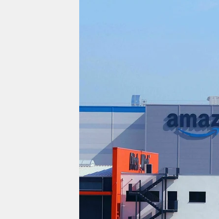
berlin
nord
wahrheit
verlag
verlag
veranstaltungen
shop
fragen & hilfe
unterstützen
abo
genossenschaft