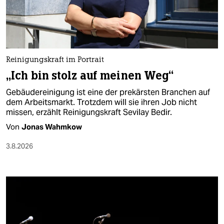
berlin
nord
wahrheit
Reinigungskraft im Portrait
verlag
„Ich bin stolz auf meinen Weg“
verlag
Gebäudereinigung ist eine der prekärsten Branchen auf
dem Arbeitsmarkt. Trotzdem will sie ihren Job nicht
veranstaltungen
missen, erzählt Reinigungskraft Sevilay Bedir.
shop
Von
Jonas Wahmkow
fragen & hilfe
3.8.2026
unterstützen
abo
genossenschaft