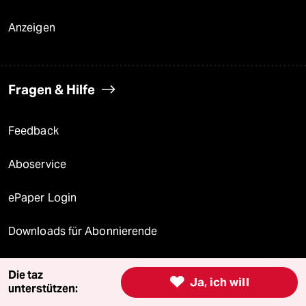
Anzeigen
Fragen & Hilfe
Feedback
Aboservice
ePaper Login
Downloads für Abonnierende
Die taz

Ja, ich will
unterstützen:
© 2026 taz Verlags und Vertriebs GmbH
Alle Rechte vorbehalten. Bei rechtlichen Fragen oder für Genehmigungen