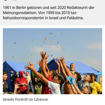
berlin
1961 in Berlin geboren und seit 2020 Redakteurin der
nord
Meinungsredaktion. Von 1999 bis 2019 taz-
Nahostkorrespondentin in Israel und Palästina.
wahrheit
verlag
verlag
veranstaltungen
shop
fragen & hilfe
unterstützen
abo
genossenschaft
Israels Vorstoß im Libanon