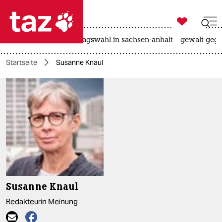

taz zahl ich
nahost-konflikt
landtagswahl in sachsen-anhalt
gewalt gege

taz zahl ich
Startseite
Susanne Knaul
taz zahl ich
themen
politik
öko
gesellschaft
kultur
Susanne Knaul
sport
Redakteurin Meinung