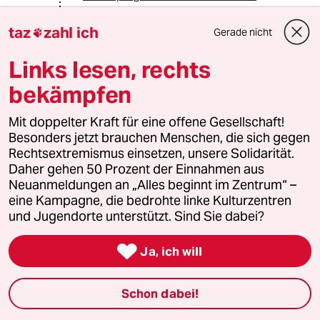
europas
...
Besondere Beachtung:
taz
zahl ich
Gerade nicht

* kalsarikänni
Ich hole mir jetzt meinen Nußler und
Links lesen, rechts
auf YT die Leningrad Cowboys ...
bekämpfen
Nastrovje ... Spielt auf, Jungs!
Mit doppelter Kraft für eine offene Gesellschaft!
Besonders jetzt brauchen Menschen, die sich gegen
76530 (Profil gelöscht)
7G
Rechtsextremismus einsetzen, unsere Solidarität.
06.10.2019
,
11:15 Uhr
Daher gehen 50 Prozent der Einnahmen aus
@05158 (Profil gelöscht):
Neuanmeldungen an „Alles beginnt im Zentrum“ –
Danke, bro.
eine Kampagne, die bedrohte linke Kulturzentren
Botschaft angekommen.
und Jugendorte unterstützt. Sind Sie dabei?

Ja, ich will
Thomas Dreher
TD
05.10.2019
,
09:06 Uhr
Schon dabei!
Wir leben in grundstürzenden Zeiten, die