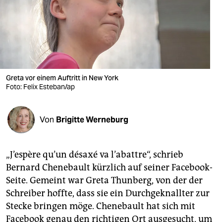
berlin
nord
wahrheit
verlag
Greta vor einem Auftritt in New York
verlag
Foto: Felix Esteban/ap
veranstaltungen
Von
Brigitte Werneburg
shop
fragen & hilfe
„J’espère qu’un désaxé va l’abattre“, schrieb
unterstützen
Bernard Chenebault kürzlich auf seiner Facebook-
Seite. Gemeint war Greta Thunberg, von der der
abo
Schreiber hoffte, dass sie ein Durchgeknallter zur
genossenschaft
Stecke bringen möge. Chenebault hat sich mit
Facebook genau den richtigen Ort ausgesucht, um