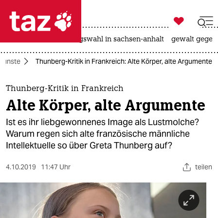

taz zahl ich
hitze
surfen
landtagswahl in sachsen-anhalt
gewalt gegen

taz zahl ich
Künste
Thunberg-Kritik in Frankreich: Alte Körper, alte Argumente
taz zahl ich
themen
Thunberg-Kritik in Frankreich
Alte Körper, alte Argumente
politik
Ist es ihr liebgewonnenes Image als Lustmolche?
öko
Warum regen sich alte französische männliche
Intellektuelle so über Greta Thunberg auf?
gesellschaft
4.10.2019
11:47 Uhr
teilen
kultur
sport