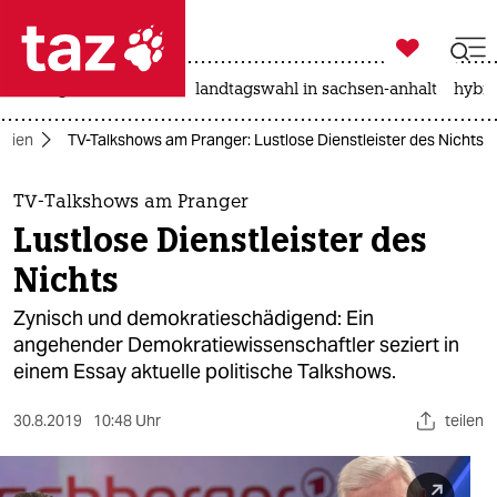

taz zahl ich
niedrigwasser
rente
landtagswahl in sachsen-anhalt
hybri

taz zahl ich
dien
TV-Talkshows am Pranger: Lustlose Dienstleister des Nichts
taz zahl ich
themen
TV-Talkshows am Pranger
Lustlose Dienstleister des
politik
Nichts
öko
Zynisch und demokratieschädigend: Ein
angehender Demokratiewissenschaftler seziert in
gesellschaft
einem Essay aktuelle politische Talkshows.
kultur
30.8.2019
10:48 Uhr
teilen
sport