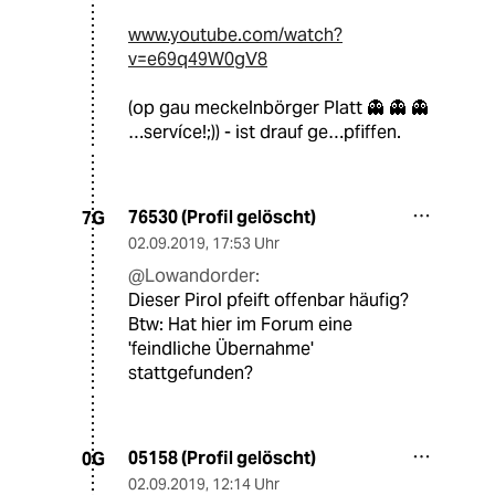
www.youtube.com/watch?
v=e69q49W0gV8
(op gau meckelnbörger Platt 👻 👻 👻
…servíce!;)) - ist drauf ge…pfiffen.
76530 (Profil gelöscht)
7G
02.09.2019
,
17:53 Uhr
@Lowandorder:
Dieser Pirol pfeift offenbar häufig?
Btw: Hat hier im Forum eine
'feindliche Übernahme'
stattgefunden?
05158 (Profil gelöscht)
0G
02.09.2019
,
12:14 Uhr