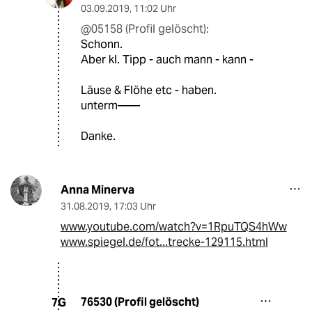
03.09.2019
,
11:02 Uhr
@05158 (Profil gelöscht):
Schonn.
Aber kl. Tipp - auch mann - kann -
Läuse & Flöhe etc - haben.
unterm——
Danke.
Anna Minerva
31.08.2019
,
17:03 Uhr
www.youtube.com/watch?v=1RpuTQS4hWw
www.spiegel.de/fot...trecke-129115.html
76530 (Profil gelöscht)
7G