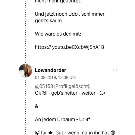
nicht mehr geachtet.
Und jetzt noch Udo , schlimmer
geht's kaum.
Wie wäre es den mit:
https:// youtu.beCXcbWjSnA18
Lowandorder
01.09.2019
,
13:08 Uhr
@05158 (Profil gelöscht):
Ok 🧸 - geb‘s heiter - weiter - 🐺
&
An jedem Urbaum - Ur 🍂
🍃 für 🍁. Gut - wenn mann ihn hat 😎