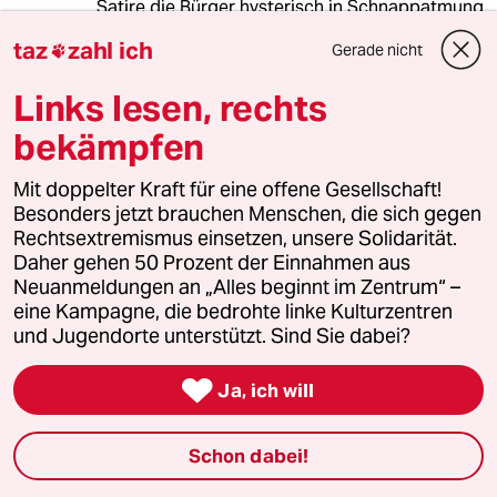
Satire die Bürger hysterisch in Schnappatmung
verfallen und entsprechend irgendwas
taz
zahl ich
Gerade nicht

zusammenwählen lässt, wird wieder am
Wochenende zu sehen sein. Auch, wie einzelne
Links lesen, rechts
Deppen im Talk die Ausrichtung ihrer Partei
ändern wollen und ihrer Parteispitze in den
bekämpfen
Rücken fallen ist nur erbärmlich. Dafür ist die
SPD ein prima Beispiel. Nahles und Co.. Oder
Mit doppelter Kraft für eine offene Gesellschaft!
AfD, Höcker eine Plattform geben und helfen
Besonders jetzt brauchen Menschen, die sich gegen
den Rest abzusägen. Zum Kotzen. Auch die
Rechtsextremismus einsetzen, unsere Solidarität.
salafistischen Bartträger sind unvergessen, die
Daher gehen 50 Prozent der Einnahmen aus
effizient zur Spaltung beitragen könnten.
Neuanmeldungen an „Alles beginnt im Zentrum“ –
eine Kampagne, die bedrohte linke Kulturzentren
und Jugendorte unterstützt. Sind Sie dabei?
sachmah
S

Ja, ich will
31.08.2019
,
16:06 Uhr
@sachmah:
Natürlich nicht (Bernd) Höcker
Schon dabei!
sondern (Björn) Höcke. Oder