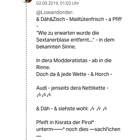
02.09.2019
,
01:03 Uhr
@Lowandorder:
& Däh&Zisch - Mailtütenfrisch - a Pfiff
-
“Wie zu erwarten wurde die
Sextanerblase entfernt...“ - in dem
bekannten Sinne.
In dera Modderatistas - ab in die
Rinne.
Doch da & jede Wette - & Horch -
Audí - jenseits dera Nettikette -
🎶🎶🎶
& Däh - & siehste wohl: 🎶 🎶 🎶
Pfeift in Kisrata der Pirol*
unterm——* noch dies —sachl'ichen
—