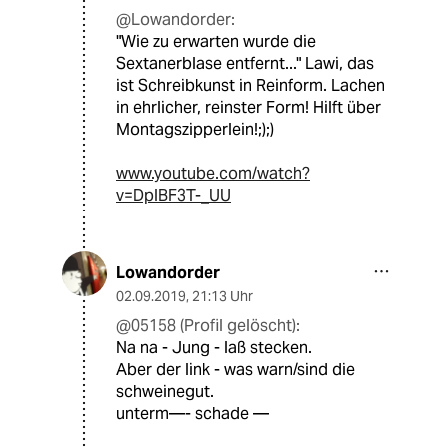
@Lowandorder:
"Wie zu erwarten wurde die
Sextanerblase entfernt..." Lawi, das
ist Schreibkunst in Reinform. Lachen
in ehrlicher, reinster Form! Hilft über
Montagszipperlein!;);)
www.youtube.com/watch?
v=DplBF3T-_UU
Lowandorder
02.09.2019
,
21:13 Uhr
@05158 (Profil gelöscht):
Na na - Jung - laß stecken.
Aber der link - was warn/sind die
schweinegut.
unterm—- schade —