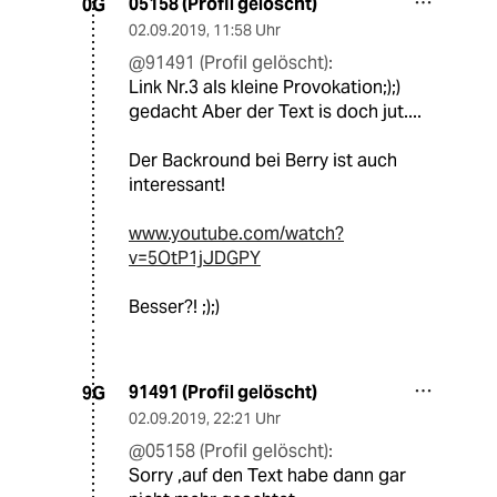
05158 (Profil gelöscht)
0G
02.09.2019
,
11:58 Uhr
@91491 (Profil gelöscht):
Link Nr.3 als kleine Provokation;);)
gedacht Aber der Text is doch jut....
Der Backround bei Berry ist auch
interessant!
www.youtube.com/watch?
v=5OtP1jJDGPY
Besser?! ;);)
91491 (Profil gelöscht)
9G
02.09.2019
,
22:21 Uhr
@05158 (Profil gelöscht):
Sorry ,auf den Text habe dann gar