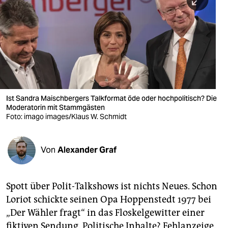
berlin
nord
wahrheit
verlag
verlag
Ist Sandra Maischbergers Talkformat öde oder hochpolitisch? Die
Moderatorin mit Stammgästen
veranstaltungen
Foto: imago images/Klaus W. Schmidt
shop
fragen & hilfe
Von
Alexander Graf
unterstützen
Spott über Polit-Talkshows ist nichts Neues. Schon
abo
Loriot schickte seinen Opa Hoppenstedt 1977 bei
genossenschaft
„Der Wähler fragt“ in das Floskelgewitter einer
fiktiven Sendung. Politische Inhalte? Fehlanzeige.