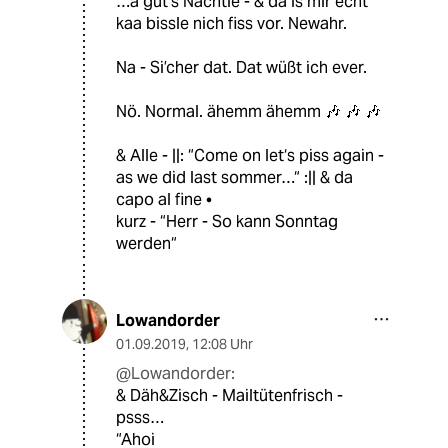
…a gut‘s Nächtle - & da is mir echt
kaa bissle nich fiss vor. Newahr.
Na - Si’cher dat. Dat wüßt ich ever.
Nö. Normal. ähemm ähemm 🎶 🎶 🎶
& Alle - ||: “Come on let‘s piss again -
as we did last sommer…“ :|| & da
capo al fine •
kurz - “Herr - So kann Sonntag
werden“
Lowandorder
01.09.2019
,
12:08 Uhr
@Lowandorder:
& Däh&Zisch - Mailtütenfrisch -
psss…
“Ahoi