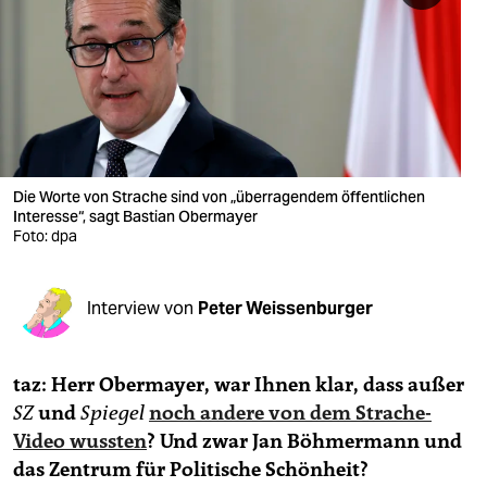
berlin
nord
wahrheit
verlag
verlag
Die Worte von Strache sind von „überragendem öffentlichen
Interesse“, sagt Bastian Obermayer
veranstaltungen
Foto: dpa
shop
Interview von
Peter Weissenburger
fragen & hilfe
unterstützen
taz: Herr Obermayer, war Ihnen klar, dass außer
abo
SZ
und
Spiegel
noch andere von dem Strache-
Video wussten
? Und zwar Jan Böhmermann und
genossenschaft
das Zentrum für Politische Schönheit?