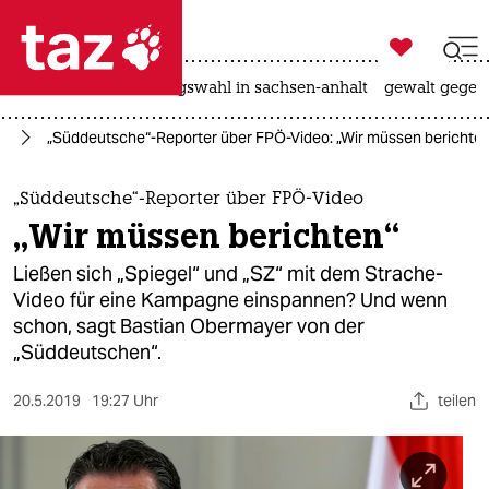

taz zahl ich
hitze
surfen
landtagswahl in sachsen-anhalt
gewalt gegen

taz zahl ich
en
„Süddeutsche“-Reporter über FPÖ-Video: „Wir müssen berichte
taz zahl ich
themen
„Süddeutsche“-Reporter über FPÖ-Video
„Wir müssen berichten“
politik
Ließen sich „Spiegel“ und „SZ“ mit dem Strache-
öko
Video für eine Kampagne einspannen? Und wenn
schon, sagt Bastian Obermayer von der
gesellschaft
„Süddeutschen“.
kultur
20.5.2019
19:27 Uhr
teilen
sport