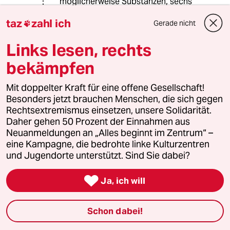
möglicherweise Substanzen, sechs
Stunden lang.
taz
zahl ich
Gerade nicht

Es gibt Unterschiede zur deutschen
Links lesen, rechts
Realität: Barschel, Engholm,
Schäubles Umschlag, Kohls Bimbes,
bekämpfen
Regensburg, da sind offiziell im Amt
Straftaten begangen oder Vorteile in
Mit doppelter Kraft für eine offene Gesellschaft!
Anspruch genommen worden
Besonders jetzt brauchen Menschen, die sich gegen
(Luxusreisen), wohingegen Strache
Rechtsextremismus einsetzen, unsere Solidarität.
nur im privaten Kreis große Töne
Daher gehen 50 Prozent der Einnahmen aus
spuckt.
Neuanmeldungen an „Alles beginnt im Zentrum“ –
eine Kampagne, die bedrohte linke Kulturzentren
Der Zeitpunkt der Veröffentlichung
und Jugendorte unterstützt. Sind Sie dabei?
des Videos ist exakt gewählt: Wer
profitiert davon so kurz vor der Wahl

Ja, ich will
des EU-Parlaments? Spiegel und SZ
geben die Handlanger der kriminellen
Machenschaften.
Schon dabei!