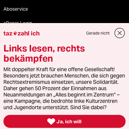
Aboservice
ePaper Login
taz
zahl ich
Gerade nicht

Downloads für Abonnierende
Links lesen, rechts
bekämpfen
© 2026 taz Verlags und Vertriebs GmbH
Mit doppelter Kraft für eine offene Gesellschaft!
Alle Rechte vorbehalten. Bei rechtlichen Fragen oder für Genehmigungen
wenden Sie sich bitte an
lizenzen@taz.de
Besonders jetzt brauchen Menschen, die sich gegen
Rechtsextremismus einsetzen, unsere Solidarität.
Daher gehen 50 Prozent der Einnahmen aus
Feedback
Redaktionsstatut
Kommune-Richtlinien
KI-
Neuanmeldungen an „Alles beginnt im Zentrum“ –
eine Kampagne, die bedrohte linke Kulturzentren
Leitlinie
Informant
Datenschutz
Impressum
AGB
und Jugendorte unterstützt. Sind Sie dabei?
Seitenwende
Einwilligungen widerrufen (Ads)

Ja, ich will