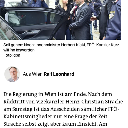
berlin
nord
wahrheit
verlag
Soll gehen: Noch-Innenminister Herbert Kickl, FPÖ. Kanzler Kurz
verlag
will ihn loswerden
Foto: dpa
veranstaltungen
shop
Aus Wien
Ralf Leonhard
fragen & hilfe
Die Regierung in Wien ist am Ende. Nach dem
unterstützen
Rücktritt von Vizekanzler Heinz-Christian Strache
abo
am Samstag ist das Ausscheiden sämtlicher FPÖ-
Kabinettsmitglieder nur eine Frage der Zeit.
genossenschaft
Strache selbst zeigt aber kaum Einsicht. Am