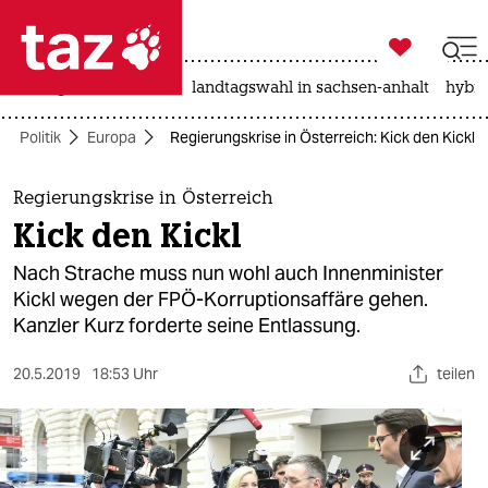

taz zahl ich
niedrigwasser
rente
landtagswahl in sachsen-anhalt
hybri

taz zahl ich
Politik
Europa
Regierungskrise in Österreich: Kick den Kickl
taz zahl ich
themen
Regierungskrise in Österreich
Kick den Kickl
politik
Nach Strache muss nun wohl auch Innenminister
öko
Kickl wegen der FPÖ-Korruptionsaffäre gehen.
Kanzler Kurz forderte seine Entlassung.
gesellschaft
20.5.2019
18:53 Uhr
teilen
kultur
sport