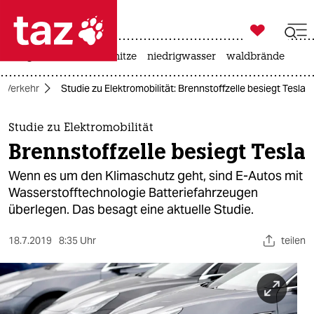

taz zahl ich
krieg in der ukraine
hitze
niedrigwasser
waldbrände

taz zahl ich
Verkehr
Studie zu Elektromobilität: Brennstoffzelle besiegt Tesla
taz zahl ich
themen
Studie zu Elektromobilität
Brennstoffzelle besiegt Tesla
politik
Wenn es um den Klimaschutz geht, sind E-Autos mit
öko
Wasserstofftechnologie Batteriefahrzeugen
überlegen. Das besagt eine aktuelle Studie.
gesellschaft
18.7.2019
8:35 Uhr
teilen
kultur
sport