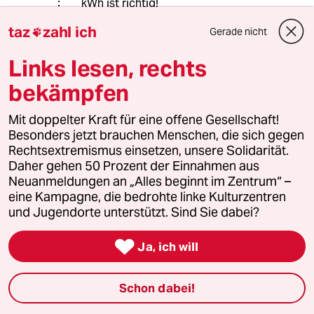
kWh ist richtig!
taz
zahl ich
Gerade nicht

64984 (Profil gelöscht)
6G
Links lesen, rechts
18.07.2019
,
13:51 Uhr
bekämpfen
Der erste Satz des Artikels üüberführt den
Teaser der Lüge.
Mit doppelter Kraft für eine offene Gesellschaft!
Besonders jetzt brauchen Menschen, die sich gegen
Das ist das Niveau der BILD-Zeitung.
Rechtsextremismus einsetzen, unsere Solidarität.
Aber da muss man sich auch nicht wundern,
Daher gehen 50 Prozent der Einnahmen aus
wenn man die Studie eines Lobbyvereins
Neuanmeldungen an „Alles beginnt im Zentrum“ –
kritiklos übernimmt.
eine Kampagne, die bedrohte linke Kulturzentren
und Jugendorte unterstützt. Sind Sie dabei?
Jan Berger
JB

Ja, ich will
18.07.2019
,
13:44 Uhr
Hm......ein Firmenzusammenschluss, der von
Schon dabei!
der Nutzung von Wasserstoff-Motoren
profitieren würde, finanziert eine Studie,