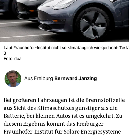
berlin
nord
wahrheit
verlag
Laut Fraunhofer-Institut nicht so klimatauglich wie gedacht: Tesla
3
verlag
Foto: dpa
veranstaltungen
shop
Aus Freiburg
Bernward Janzing
fragen & hilfe
Bei größeren Fahrzeugen ist die Brennstoffzelle
unterstützen
aus Sicht des Klimaschutzes günstiger als die
abo
Batterie, bei kleinen Autos ist es umgekehrt. Zu
diesem Ergebnis kommt das Freiburger
genossenschaft
Fraunhofer-Institut für Solare Energiesysteme