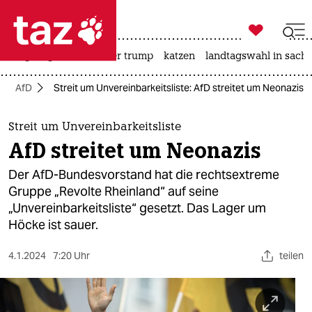

taz zahl ich
bergsteigen
usa unter trump
katzen
landtagswahl in sachs

taz zahl ich
AfD
Streit um Unvereinbarkeitsliste: AfD streitet um Neonazis
taz zahl ich
themen
Streit um Unvereinbarkeitsliste
AfD streitet um Neonazis
politik
Der AfD-Bundesvorstand hat die rechtsextreme
öko
Gruppe „Revolte Rheinland“ auf seine
„Unvereinbarkeitsliste“ gesetzt. Das Lager um
gesellschaft
Höcke ist sauer.
kultur
4.1.2024
7:20 Uhr
teilen
sport