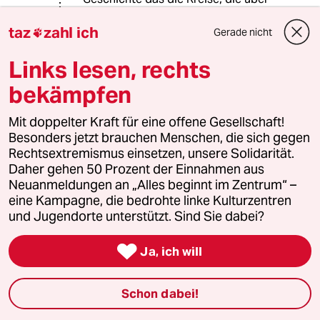
den Radikalenerlass am Lautesten
taz
zahl ich
gezetert hatten, nun einen Zweiten
Gerade nicht

einfordern...wenn´s gegen den
politischen Erzfeind geht.
Links lesen, rechts
bekämpfen
Klaus Waldhans
KW
Mit doppelter Kraft für eine offene Gesellschaft!
04.01.2024
,
08:59 Uhr
Besonders jetzt brauchen Menschen, die sich gegen
Rechtsextremismus einsetzen, unsere Solidarität.
Es ist doch völlig irrelevant, wen die AFD auf
Daher gehen 50 Prozent der Einnahmen aus
ihre 'Unvereinbarkeitsliste' setzen, es schert
Neuanmeldungen an „Alles beginnt im Zentrum“ –
sich eh niemand drum.
eine Kampagne, die bedrohte linke Kulturzentren
und Jugendorte unterstützt. Sind Sie dabei?
Im AFD Duktus stehn da nämlich auch:
Demokratie, Pluralismus, Mitmenschlichkeit.....

Ja, ich will
Schon dabei!
Troll Eulenspiegel
TE
04.01.2024
,
10:00 Uhr