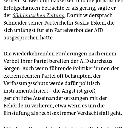
sei sehr schwer durchzusetzen und die juristischen
epaper login
Erfolgschancen betrachte er als gering, sagte er
der
Süddeutschen Zeitung
. Damit widersprach
Schneider seiner Parteichefin Saskia Esken, die
sich unlängst für ein Parteiverbot der AfD
ausgesprochen hatte.
Die wiederkehrenden Forderungen nach einem
Verbot ihrer Partei bereiten der AfD durchaus
Sorgen. Auch wenn führende Po­li­ti­ke­r*in­nen der
extrem rechten Partei oft behaupten, der
Verfassungsschutz werde dafür politisch
instrumentalisiert – die Angst ist groß,
gerichtliche Auseinandersetzungen mit der
Behörde zu verlieren, etwa wenn es um die
Einstufung als rechtsextremer Verdachtsfall geht.