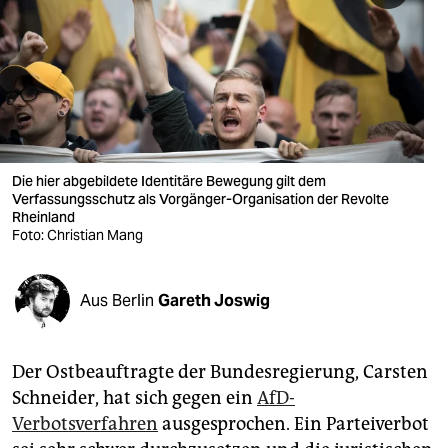
berlin
nord
wahrheit
verlag
verlag
Die hier abgebildete Identitäre Bewegung gilt dem
Verfassungsschutz als Vorgänger-Organisation der Revolte
veranstaltungen
Rheinland
Foto: Christian Mang
shop
fragen & hilfe
Aus Berlin
Gareth Joswig
unterstützen
Der Ostbeauftragte der Bundesregierung, Carsten
abo
Schneider, hat sich gegen ein
AfD-
genossenschaft
Verbotsverfahren
ausgesprochen. Ein Parteiverbot