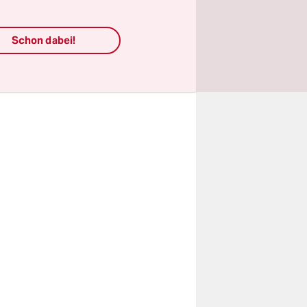
folge von
t nicht,
Schon dabei!
 wenn