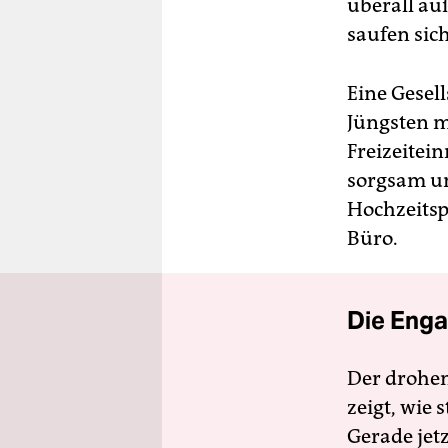
überall au
saufen sich
Eine Gesel
Jüngsten m
Freizeitein
sorgsam um
Hochzeitsp
Büro.
Die Enga
Der drohe
zeigt, wie
Gerade jet