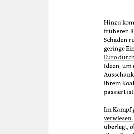
Hinzu komm
früheren R
Schaden r
geringe Ei
Euro durch
Ideen, um
Ausschankv
ihrem Koal
passiert ist
Im Kampf g
verwiesen.
überlegt, o