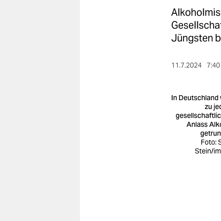
berlin
Alkoholmiss
nord
Gesellschaf
Jüngsten b
wahrheit
verlag
11.7.2024
7:40
verlag
In Deutschland 
veranstaltungen
zu j
gesellschaftli
Anlass Alk
shop
getru
Foto: 
fragen & hilfe
Stein/i
unterstützen
abo
genossenschaft