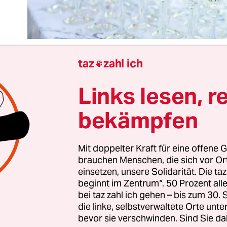
taz
zahl ich

Links lesen, r
 ist ja so was wie ein Volksgetränk. Kein Ereignis 
 Hopfen-Malz-Gebräu zu funzen. Zur
EU-Wahl loc
bekämpfen
 aus Angst vor ausbleibenden Stimmen vielerort
die Urnen, es gibt den politischen Aschermittwo
 nur so durchs Fernsehbild rauschen. Und es gib
Mit doppelter Kraft für eine offene G
brauchen Menschen, die sich vor O
, die zur EU-Wahl mit dem Slogan warb: Mut zur D
einsetzen, unsere Solidarität. Die ta
beginnt im Zentrum“. 50 Prozent a
eder Deutsche trinkt durchschnittlich
88 Liter Bie
bei taz zahl ich gehen – bis zum 30
die linke, selbstverwaltete Orte unte
eure) Folgen: Knapp 17 Milliarden Euro berappt di
bevor sie verschwinden. Sind Sie da
ft jedes Jahr, wenn jemand
krank geschrieben ist,