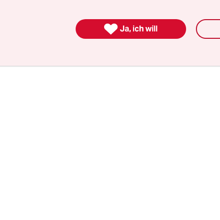
tzugsklinik oder gepflegt werden muss
, weil er in
sbrauch nicht (mehr) arbeiten kann. Wohlgemerk

Ja, ich will
al so richtig die Korken knallen lässt, sondern
r Sucht geworden ist.