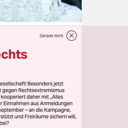
Gerade nicht
echts
scheint ohne
kte die
s mit
ch, bei dem
t die
esellschaft! Besonders jetzt
rt gegen Rechtsextremismus
ichtheit.
z kooperiert daher mit „Alles
ller Einnahmen aus Anmeldungen
r im Jahr
.
. September – an die Kampagne,
rstützt und Freiräume sichern will,
e
bei?
 zur Reha,