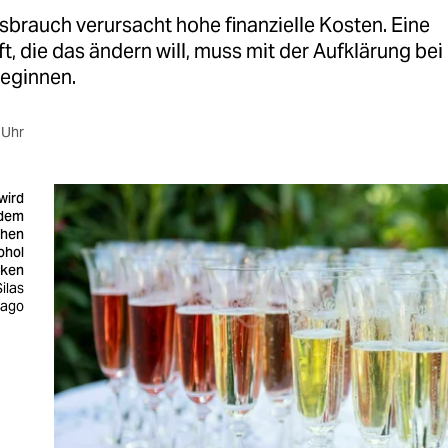
brauch verursacht hohe finanzielle Kosten. Eine
t, die das ändern will, muss mit der Aufklärung bei
eginnen.
 Uhr
wird
edem
chen
ohol
nken
Silas
mago