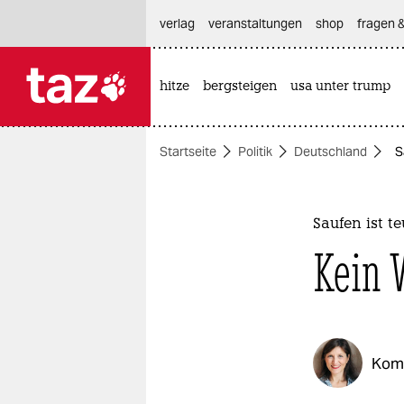
hautnavigation anspringen
hauptinhalt anspringen
footer anspringen
verlag
veranstaltungen
shop
fragen &
hitze
bergsteigen
usa unter trump

taz zahl ich
taz zahl ich
Startseite
Politik
Deutschland
S
themen
politik
Saufen ist te
öko
Kein 
gesellschaft
kultur
Kom
sport