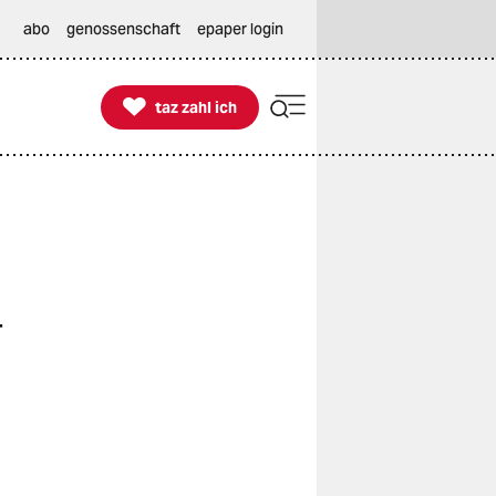
abo
genossenschaft
epaper login

taz zahl ich
taz zahl ich
g