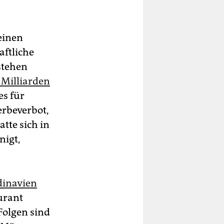
einen
aftliche
stehen
 Milliarden
es für
rbeverbot,
tte sich in
nigt,
dinavien
urant
 Folgen sind