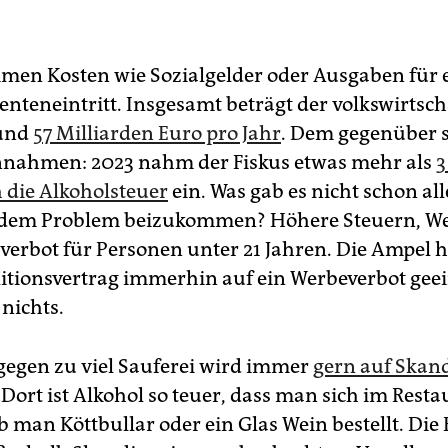
en Kosten wie Sozialgelder oder Ausgaben für 
enteneintritt. Insgesamt beträgt der volkswirtsch
und
57 Milliarden Euro pro Jahr
. Dem gegenüber 
nnahmen: 2023 nahm der Fiskus etwas mehr als
3
 die Alkoholsteuer
ein. Was gab es nicht schon all
 dem Problem beizukommen? Höhere Steuern, We
erbot für Personen unter 21 Jahren. Die Ampel ha
itionsvertrag immerhin auf ein Werbeverbot geei
 nichts.
egen zu viel Sauferei wird immer
gern auf Skan
Dort ist Alkohol so teuer, dass man sich im Resta
b man Köttbullar oder ein Glas Wein bestellt. Die