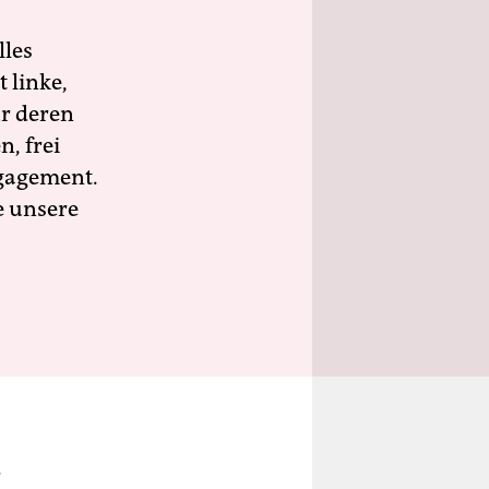
lles
 linke,
ür deren
n, frei
ngagement.
e unsere
-