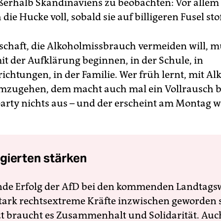
ßerhalb Skandinaviens zu beobachten: Vor alle
 die Hucke voll, sobald sie auf billigeren Fusel st
lschaft, die Alkoholmissbrauch vermeiden will, m
it der Aufklärung beginnen, in der Schule, in
richtungen, in der Familie. Wer früh lernt, mit Al
zugehen, dem macht auch mal ein Vollrausch b
arty nichts aus – und der erscheint am Montag wi
gierten stärken
nde Erfolg der AfD bei den kommenden Landtags
 stark rechtsextreme Kräfte inzwischen geworden 
zt braucht es Zusammenhalt und Solidarität. Auc