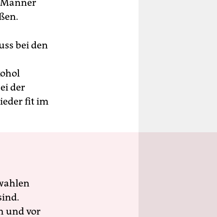
m Männer
oßen.
uss bei den
kohol
ei der
eder fit im
wahlen
sind.
h und vor