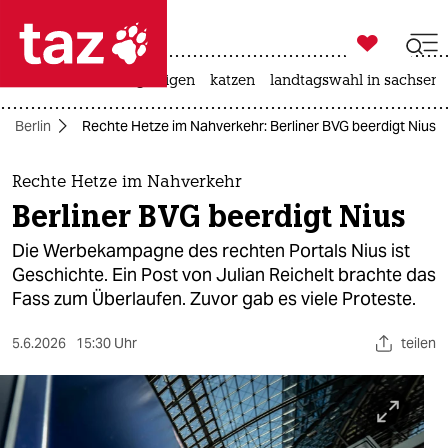

taz zahl ich
ceuta
hitze
bergsteigen
katzen
landtagswahl in sachsen-

taz zahl ich
Berlin
Rechte Hetze im Nahverkehr: Berliner BVG beerdigt Nius
taz zahl ich
themen
Rechte Hetze im Nahverkehr
Berliner BVG beerdigt Nius
politik
Die Werbekampagne des rechten Portals Nius ist
öko
Geschichte. Ein Post von Julian Reichelt brachte das
Fass zum Überlaufen. Zuvor gab es viele Proteste.
gesellschaft
5.6.2026
15:30 Uhr
teilen
kultur
sport