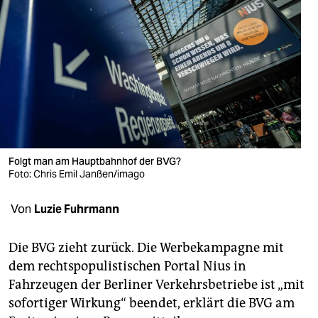
berlin
nord
wahrheit
verlag
verlag
veranstaltungen
Folgt man am Hauptbahnhof der BVG?
Foto: Chris Emil Janßen/imago
shop
fragen & hilfe
Von
Luzie Fuhrmann
unterstützen
Die BVG zieht zurück. Die Werbekampagne mit
abo
dem rechtspopulistischen Portal Nius in
Fahrzeugen der Berliner Verkehrsbetriebe ist „mit
genossenschaft
sofortiger Wirkung“ beendet, erklärt die BVG am