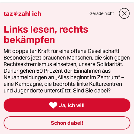
taz
zahl ich
Gerade nicht

Martin Sauer
MS
05.06.2026
,
23:19 Uhr
Links lesen, rechts
Genauso hatte es Nnius geplant. Jetzt
bekämpfen
berichten bundesweit Zeitungen und
Internetportale aber auch Zb. N-TV und
Mit doppelter Kraft für eine offene Gesellschaft!
Deutschlandfunk darüber. Und jetzt will Nius
Besonders jetzt brauchen Menschen, die sich gegen
gegen die BvG klagen. So hält man das Thema
Rechtsextremismus einsetzen, unsere Solidarität.
am köcheln, was eigentlich nur berlinweit
Daher gehen 50 Prozent der Einnahmen aus
relevant war.
Neuanmeldungen an „Alles beginnt im Zentrum“ –
eine Kampagne, die bedrohte linke Kulturzentren
und Jugendorte unterstützt. Sind Sie dabei?
Huck
H
05.06.2026
,
21:36 Uhr

Ja, ich will
Ich habe den Verdacht, dass Reichelt das ganz
recht ist. Viel Geld ausgegeben für Werbung
Schon dabei!
hat er nicht, aber der Effekt ist bemerkenswert.