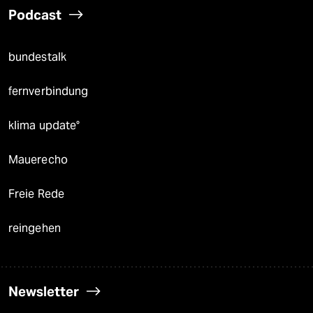
Podcast
bundestalk
fernverbindung
klima update°
Mauerecho
Freie Rede
reingehen
Newsletter