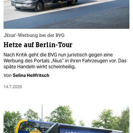
berlin
nord
wahrheit
„Nius“-Werbung bei der BVG
verlag
Hetze auf Berlin-Tour
verlag
Nach Kritik geht die BVG nun juristisch gegen eine
Werbung des Portals „Nius“ in ihren Fahrzeugen vor. Das
veranstaltungen
späte Handeln wirkt scheinheilig.
shop
Von
Selina Hellfritsch
fragen & hilfe
14.7.2026
unterstützen
abo
genossenschaft