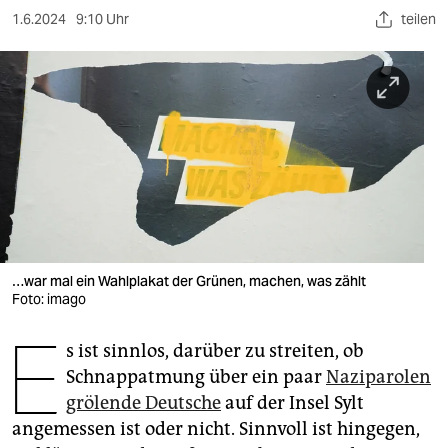
berlin
1.6.2024
9:10 Uhr
teilen
nord
wahrheit
verlag
verlag
veranstaltungen
shop
…war mal ein Wahlplakat der Grünen, machen, was zählt
fragen & hilfe
Foto: imago
E
unterstützen
s ist sinnlos, darüber zu streiten, ob
abo
Schnappatmung über ein paar
Naziparolen
grölende Deutsche
auf der Insel Sylt
genossenschaft
angemessen ist oder nicht. Sinnvoll ist hingegen,