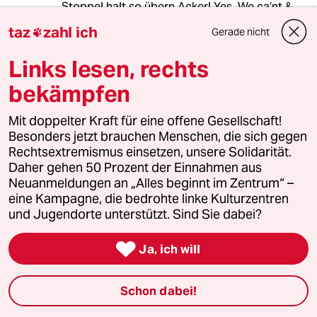
Stoppel halt so übern Acker! Yes. We ca‘nt &
fein!
taz
zahl ich
Gerade nicht

Doch mein Freund - Zusammengefegtes - mag
Links lesen, rechts
Dir ja vllt was geben!
bekämpfen
Doch wie einst bei sojet Paukern: …öh - still
beiseite legen •
Mit doppelter Kraft für eine offene Gesellschaft!
Besonders jetzt brauchen Menschen, die sich gegen
—-
Rechtsextremismus einsetzen, unsere Solidarität.
Daher gehen 50 Prozent der Einnahmen aus
Un ach / anyway - Scheunen Sündach - 🪲🐦‍⬛
Neuanmeldungen an „Alles beginnt im Zentrum“ –
🦉 -
eine Kampagne, die bedrohte linke Kulturzentren
und Jugendorte unterstützt. Sind Sie dabei?

Ja, ich will
Lowandorder
01.06.2024
,
10:35 Uhr
Schon dabei!
@Lowandorder:
Und zum Schluß allerhand - denn