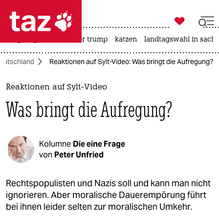

taz zahl ich
bergsteigen
usa unter trump
katzen
landtagswahl in sachs

taz zahl ich
eutschland
Reaktionen auf Sylt-Video: Was bringt die Aufregung?
taz zahl ich
themen
Reaktionen auf Sylt-Video
Was bringt die Aufregung?
politik
öko
Kolumne
Die eine Frage
gesellschaft
von
Peter Unfried
kultur
Rechtspopulisten und Nazis soll und kann man nicht
ignorieren. Aber moralische Dauerempörung führt
sport
bei ihnen leider selten zur moralischen Umkehr.