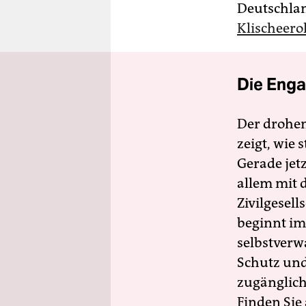
Deutschlan
Klischeerol
Die Enga
Der drohe
zeigt, wie
Gerade jet
allem mit d
Zivilgesell
beginnt im
selbstverw
Schutz und 
zugänglich
Finden Sie