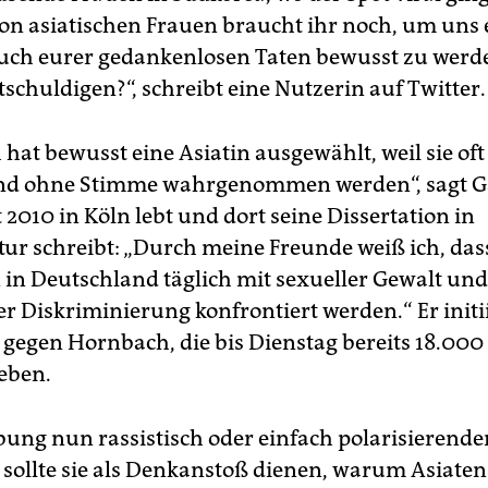
n asiatischen Frauen braucht ihr noch, um uns 
uch eurer gedankenlosen Taten bewusst zu werd
schuldigen?“, schreibt eine Nutzerin auf Twitter.
at bewusst eine Asiatin ausgewählt, weil sie oft 
und ohne Stimme wahrgenommen werden“, sagt 
t 2010 in Köln lebt und dort seine Dissertation in
ur schreibt: „Durch meine Freunde weiß ich, das
 in Deutschland täglich mit sexueller Gewalt und
er Diskriminierung konfrontiert werden.“ Er initi
egen Hornbach, die bis Dienstag bereits 18.000
eben.
rbung nun rassistisch oder einfach polarisieren
sollte sie als Denkanstoß dienen, warum Asiaten