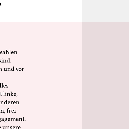
n
wahlen
sind.
h und vor
lles
 linke,
ür deren
n, frei
ngagement.
e unsere