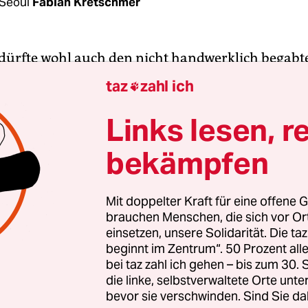
Seoul
Fabian Kretschmer
ürfte wohl auch den nicht handwerklich begabt
 für seine geradezu avantgardistischen TV-We
taz
zahl ich

in. Legendär etwa die Spots, in denen Blixa Barge
t, als in sonorem Stakkato aus dem Produktkatalo
Links lesen, r
vorzulesen. Die aktuelle Hornbach-Kampagne j
bekämpfen
chtig nach hinten loszugehen. Ausgerechnet in 
Flugstunden östlich des deutschen Fernsehmarkts,
en massiven Aufschrei ausgelöst. Rassistisch sei
Mit doppelter Kraft für eine offene G
brauchen Menschen, die sich vor O
d sexistisch.
einsetzen, unsere Solidarität. Die ta
beginnt im Zentrum“. 50 Prozent a
ht der Frühling“
geraten eine Handvoll deutsche
bei taz zahl ich gehen – bis zum 30
rtenarbeit gehörig ins Schwitzen. Zwei Wissenscha
die linke, selbstverwaltete Orte unte
bevor sie verschwinden. Sind Sie da
, fordern die Männer zum Striptease auf und ver