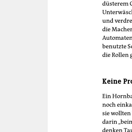
düsterem G
Unterwäsch
und verdre
die Macher
Automaten 
benutzte S
die Rollen
Keine Pr
Ein Hornba
noch einka
sie wollte
darin „bei
denken Tau