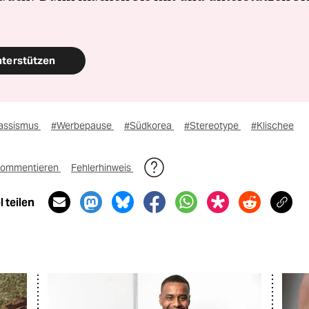
nterstützen
assismus
#Werbepause
#Südkorea
#Stereotype
#Klischee
ommentieren
Fehlerhinweis
 teilen