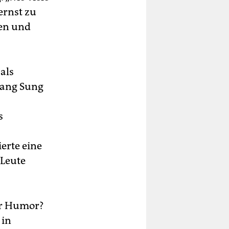
ernst zu
en und
als
Gang Sung
s
ierte eine
 Leute
der Humor?
 in