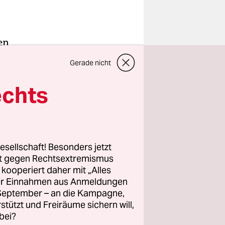
en
rbungen
Gerade nicht
ld nichts
g des
echts
edoch
Südkorea,
 hat die
 sie,
esellschaft! Besonders jetzt
rt gegen Rechtsextremismus
z kooperiert daher mit „Alles
ller Einnahmen aus Anmeldungen
r Männer
. September – an die Kampagne,
ftler
rstützt und Freiräume sichern will,
bei?
schicken