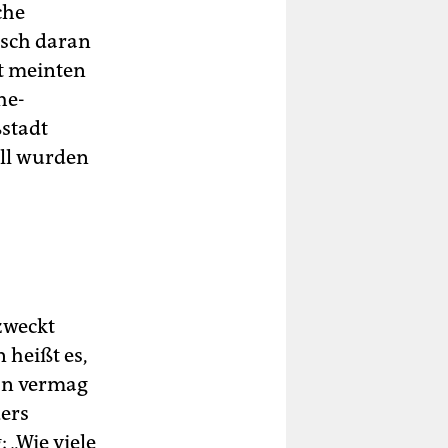
che
isch daran
ht meinten
he-
ßstadt
all wurden
zweckt
 heißt es,
Man vermag
ders
 „Wie viele