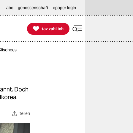
abo
genossenschaft
epaper login

taz zahl ich
taz zahl ich
Klischees
kannt. Doch
dkorea.
teilen