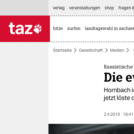
hautnavigation anspringen
hauptinhalt anspringen
footer anspringen
verlag
veranstaltungen
shop
fragen &
hitze
surfen
landtagswahl in sachse

taz zahl ich
taz zahl ich
Startseite
Gesellschaft
Medien
themen
politik
Rassistisch
Die e
öko
Hornbach i
gesellschaft
jetzt löste
kultur
2.4.2019
18:41
sport