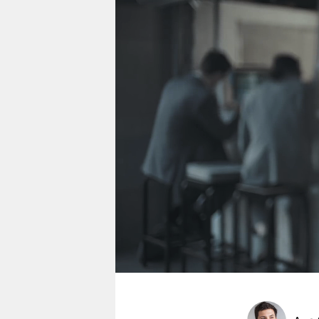
berlin
nord
wahrheit
verlag
verlag
veranstaltungen
shop
fragen & hilfe
unterstützen
abo
genossenschaft