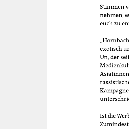
Stimmen vo
nehmen, e
euch zu ent
„Hornbach h
exotisch 
Un, der sei
Medienkult
Asiatinnen
rassistisch
Kampagne g
unterschri
Ist die We
Zumindest 