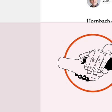
Aus 
epaper login
Hornbach d
Zuschauern
bekannt se
anderes tu
Baumarkts 
scheint mä
gut zwölf 
Werbung ein
ekelhaft un
In
„So riec
bei der Ga
erscheinen