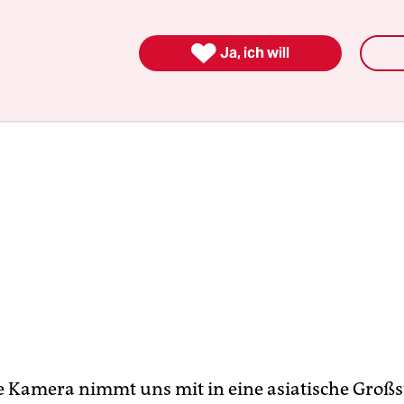
witzte Kleidung per Luftpost.

Ja, ich will
ie Kamera nimmt uns mit in eine asiatische Großs