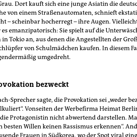
rau. Dort kauft sich eine junge Asiatin die deuts
e von einem Straßenautomaten, schnieft ekstat
ht – scheinbar hocherregt – ihre Augen. Vielleic
 es emanzipatorisch: Sie spielt auf die Unterwäsc
in Tokio an, aus denen die Angestellten der Gro
chlüpfer von Schulmädchen kaufen. In diesem F
 gendermäßig umgedreht.
ovokation bezweckt
ch-Sprecher sagte, die Provokation sei „weder be
lkuliert“. Vonseiten der Werbefirma Heimat Berlin
n die Protagonistin nicht abwertend darstellen. 
m besten Willen keinen Rassismus erkennen“. An
sende Frauen in Südkorea, wo der Spot viral ging: