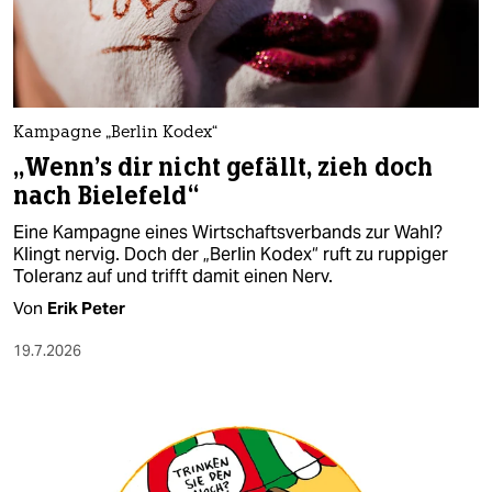
berlin
nord
wahrheit
Kampagne „Berlin Kodex“
verlag
„Wenn's dir nicht gefällt, zieh doch
nach Bielefeld“
verlag
Eine Kampagne eines Wirtschaftsverbands zur Wahl?
veranstaltungen
Klingt nervig. Doch der „Berlin Kodex“ ruft zu ruppiger
Toleranz auf und trifft damit einen Nerv.
shop
Von
Erik Peter
fragen & hilfe
19.7.2026
unterstützen
abo
genossenschaft