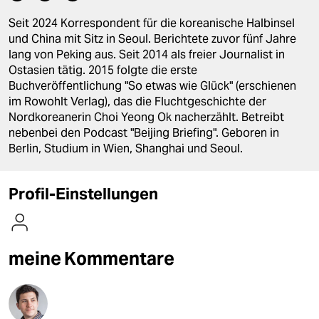
berlin
Seit 2024 Korrespondent für die koreanische Halbinsel
nord
und China mit Sitz in Seoul. Berichtete zuvor fünf Jahre
lang von Peking aus. Seit 2014 als freier Journalist in
wahrheit
Ostasien tätig. 2015 folgte die erste
Buchveröffentlichung "So etwas wie Glück" (erschienen
verlag
im Rowohlt Verlag), das die Fluchtgeschichte der
Nordkoreanerin Choi Yeong Ok nacherzählt. Betreibt
verlag
nebenbei den Podcast "Beijing Briefing". Geboren in
Berlin, Studium in Wien, Shanghai und Seoul.
veranstaltungen
shop
Profil-Einstellungen
fragen & hilfe
unterstützen
meine Kommentare
abo
genossenschaft