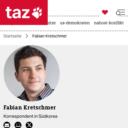

taz zahl ich
krieg in der ukraine
hitze
us-demokraten
nahost-konflikt

taz zahl ich
Startseite
Fabian Kretschmer
taz zahl ich
themen
politik
öko
gesellschaft
kultur
Fabian Kretschmer
sport
Korrespondent in Südkorea