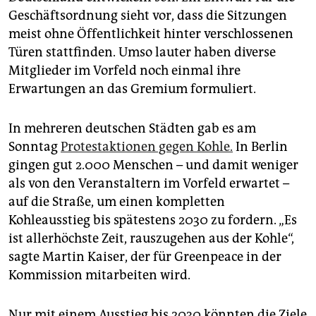
epaper login
Geschäftsordnung sieht vor, dass die Sitzungen
meist ohne Öffentlichkeit hinter verschlossenen
Türen stattfinden. Umso lauter haben diverse
Mitglieder im Vorfeld noch einmal ihre
Erwartungen an das Gremium formuliert.
In mehreren deutschen Städten gab es am
Sonntag
Protestaktionen gegen Kohle.
In Berlin
gingen gut 2.000 Menschen – und damit weniger
als von den Veranstaltern im Vorfeld erwartet –
auf die Straße, um einen kompletten
Kohleausstieg bis spätestens 2030 zu fordern. „Es
ist allerhöchste Zeit, rauszugehen aus der Kohle“,
sagte Martin Kaiser, der für Greenpeace in der
Kommission mitarbeiten wird.
Nur mit einem Ausstieg bis 2030 könnten die Ziele