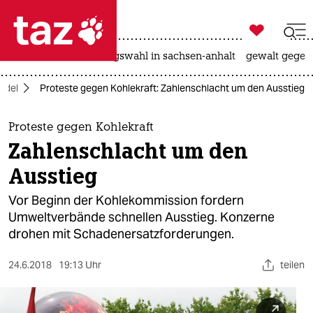

taz zahl ich
hitze
surfen
landtagswahl in sachsen-anhalt
gewalt gegen

taz zahl ich
ndel
Proteste gegen Kohlekraft: Zahlenschlacht um den Ausstieg
taz zahl ich
themen
Proteste gegen Kohlekraft
Zahlenschlacht um den
politik
Ausstieg
öko
Vor Beginn der Kohlekommission fordern
Umweltverbände schnellen Ausstieg. Konzerne
gesellschaft
drohen mit Schadenersatzforderungen.
kultur
24.6.2018
19:13 Uhr
teilen
sport