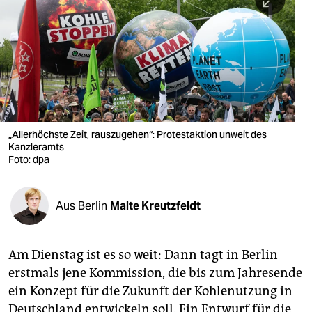
berlin
nord
wahrheit
verlag
verlag
„Allerhöchste Zeit, rauszugehen“: Protestaktion unweit des
Kanzleramts
veranstaltungen
Foto: dpa
shop
fragen & hilfe
Aus Berlin
Malte Kreutzfeldt
unterstützen
Am Dienstag ist es so weit: Dann tagt in Berlin
abo
erstmals jene Kommission, die bis zum Jahresende
genossenschaft
ein Konzept für die Zukunft der Kohlenutzung in
Deutschland entwickeln soll. Ein Entwurf für die