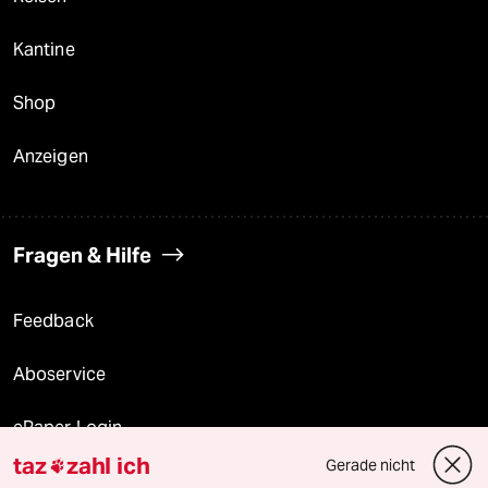
Kantine
Shop
Anzeigen
Fragen & Hilfe
Feedback
Aboservice
ePaper Login
taz
zahl ich
Gerade nicht

Downloads für Abonnierende