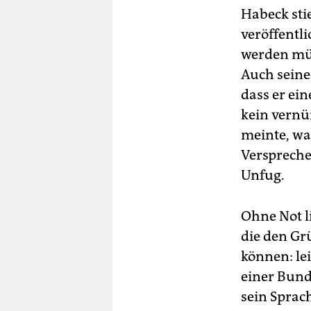
Habeck sti
veröffentli
werden müs
Auch sein
dass er ei
kein vernü
meinte, wa
Verspreche
Unfug.
Ohne Not l
die den Gr
können: lei
einer Bund
sein Sprac