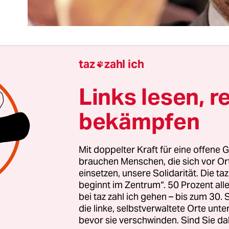
taz
zahl ich

r Anspruch, den wir an PolitikerInnen haben, ha
Links lesen, r
ttes. Sie sollen anregend und mitreißend spreche
e keine Stanzenroboter sein. Gleichzeitig wird jed
bekämpfen
r in den sozialen Netzwerken und den Medien b
Halbsätze werden aus dem Kontext gerissen und 
Mit doppelter Kraft für eine offene G
rt.
brauchen Menschen, die sich vor O
einsetzen, unsere Solidarität. Die ta
an beklagen, aber so tickt der polit-mediale Bet
beginnt im Zentrum“. 50 Prozent a
ch in dieses Spiel begibt, muss die Spielregeln be
bei taz zahl ich gehen – bis zum 30
die linke, selbstverwaltete Orte unte
t Habeck. Der Grünen-Chef ist ein grandioser Re
bevor sie verschwinden. Sind Sie da
nken manchmal erst beim Sprechen entwickelt. N