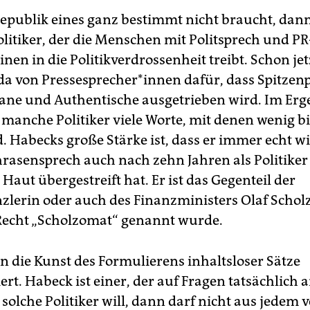
epublik eines ganz bestimmt nicht braucht, dan
olitiker, der die Menschen mit Politsprech und PR
nen in die Politikverdrossenheit treibt. Schon jet
a von Pressesprecher*innen dafür, dass Spitzenp
tane und Authentische ausgetrieben wird. Im Erg
manche Politiker viele Worte, mit denen wenig bi
d. Habecks große Stärke ist, dass er immer echt w
hrasensprech auch nach zehn Jahren als Politiker
 Haut übergestreift hat. Er ist das Gegenteil der
lerin oder auch des Finanzministers Olaf Scholz
Recht „Scholzomat“ genannt wurde.
n die Kunst des Formulierens inhaltsloser Sätze
ert. Habeck ist einer, der auf Fragen tatsächlich 
olche Politiker will, dann darf nicht aus jedem 