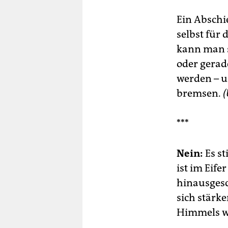
Ein Abschie
selbst für
kann man s
oder gerad
werden – u
bremsen.
(
***
Nein:
Es st
ist im Eif
hinausgesc
sich stärk
Himmels wi