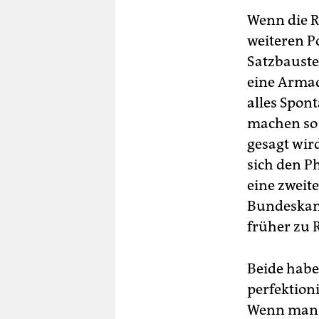
Wenn die R
weiteren P
Satzbaustei
eine Armad
alles Spon
machen so 
gesagt wir
sich den P
eine zweite
Bundeskanz
früher zu 
Beide habe
perfektioni
Wenn man s