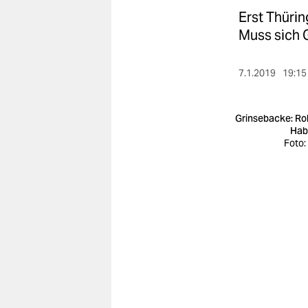
berlin
Erst Thürin
nord
Muss sich 
wahrheit
7.1.2019
19:15
verlag
Grinsebacke: Ro
verlag
Hab
Foto:
veranstaltungen
shop
fragen & hilfe
unterstützen
abo
genossenschaft