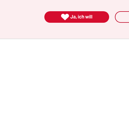
 das Ziel hinauszuschießen. Seine größte Stärke i
te Schwäche.

Ja, ich will