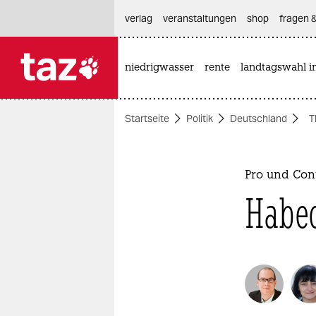
hautnavigation anspringen
hauptinhalt anspringen
footer anspringen
verlag
veranstaltungen
shop
fragen &
niedrigwasser
rente
landtagswahl i

taz zahl ich
taz zahl ich
Startseite
Politik
Deutschland
T
themen
politik
Pro und Con
öko
Habec
gesellschaft
kultur
sport