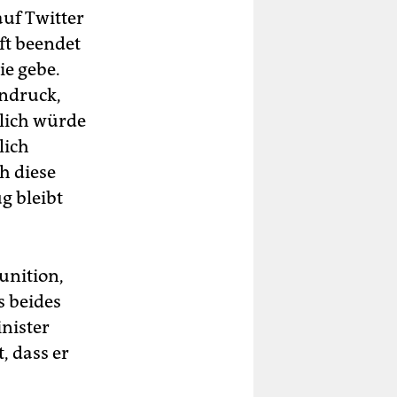
auf Twitter
ft beendet
ie gebe.
ndruck,
lich würde
lich
h diese
g bleibt
unition,
s beides
inister
, dass er