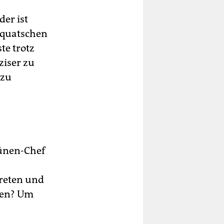
der ist
erquatschen
te trotz
ziser zu
 zu
rünen-Chef
treten und
nnen? Um