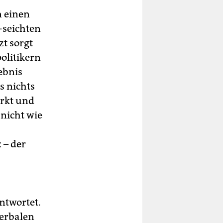
n einen
-seichten
zt sorgt
olitikern
ebnis
s nichts
irkt und
 nicht wie
 – der
antwortet.
verbalen