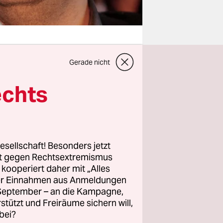
Gerade nicht
t etwas
echts
n, also
er verbale
öse
hämisch
esellschaft! Besonders jetzt
rt gegen Rechtsextremismus
z kooperiert daher mit „Alles
rieb nun
ller Einnahmen aus Anmeldungen
herrschen.
. September – an die Kampagne,
rstützt und Freiräume sichern will,
dner, der
bei?
ur neigt er