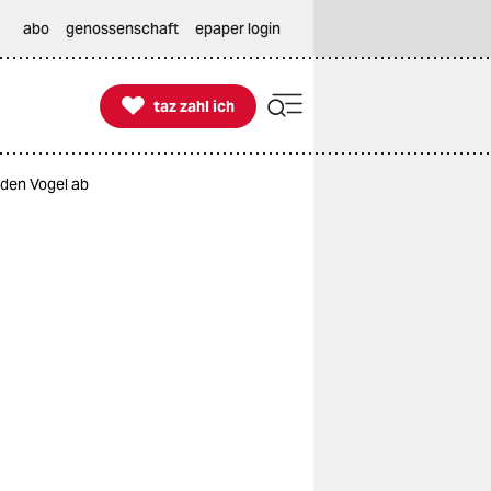
abo
genossenschaft
epaper login

taz zahl ich
taz zahl ich
 den Vogel ab