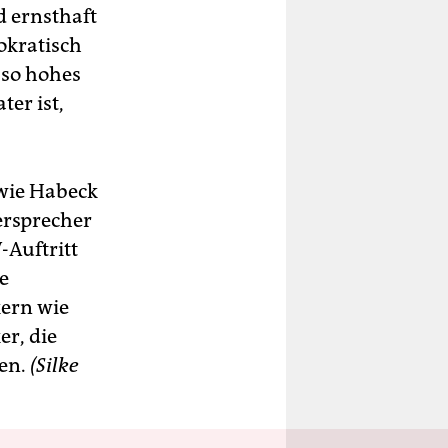
d ernsthaft
okratisch
 so hohes
er ist,
wie Habeck
Versprecher
-Auftritt
e
kern wie
r, die
gen.
(Silke