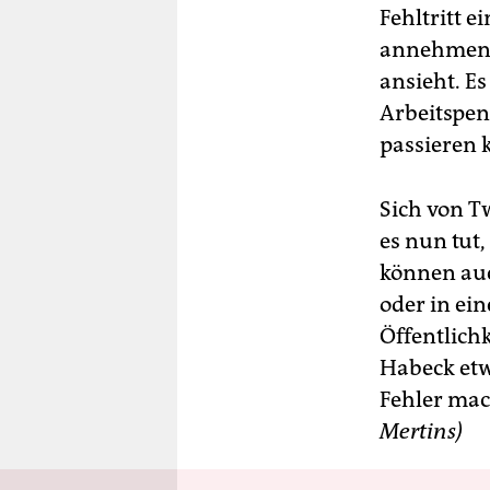
Fehltritt 
annehmen,
ansieht. Es
Arbeitspen
passieren 
Sich von T
es nun tut,
können auc
oder in ei
Öffentlichk
Habeck etw
Fehler mach
Mertins)