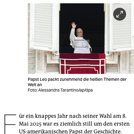
berlin
nord
wahrheit
verlag
verlag
veranstaltungen
shop
Papst Leo packt zunehmend die heißen Themen der
Welt an
fragen & hilfe
Foto: Alessandra Tarantino/ap/dpa
unterstützen
F
abo
ür ein knappes Jahr nach seiner Wahl am 8.
genossenschaft
Mai 2025 war es ziemlich still um den ersten
US-amerikanischen Papst der Geschichte.