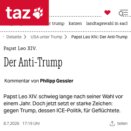

taz zahl ich
bergsteigen
usa unter trump
katzen
landtagswahl in sachs

taz zahl ich
Debatte
USA unter Trump
Papst Leo XIV.: Der Anti-Trump
taz zahl ich
Papst Leo XIV.
themen
Der Anti-Trump
politik
öko
Kommentar von
Philipp Gessler
gesellschaft
Papst Leo XIV. schwieg lange nach seiner Wahl vor
einem Jahr. Doch jetzt setzt er starke Zeichen:
kultur
gegen Trump, dessen ICE-Politik, für Geflüchtete.
sport
8.7.2026
17:19 Uhr
teilen