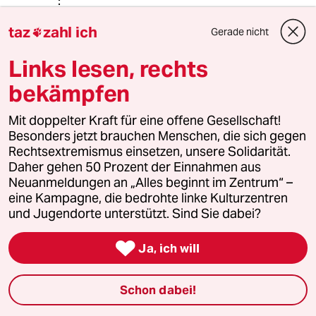
@Budzylein:
Bei Ihnen: Der Vatikan schloss noch
taz
zahl ich
Gerade nicht

früher ab als Polen, hoffte
(vergeblich), seine Verbände damit zu
Links lesen, rechts
retten, und es gab später beides:
bekämpfen
katholische Nazis und Mitläufer wie
auch katholisch motivierte Nicht-
Mit doppelter Kraft für eine offene Gesellschaft!
Nazis und Nicht-Mitläufer, wobei etwa
Besonders jetzt brauchen Menschen, die sich gegen
Galen arg spät seine Rolle fand.
Rechtsextremismus einsetzen, unsere Solidarität.
Religion kann auch mal vor der
Daher gehen 50 Prozent der Einnahmen aus
Ergebung vor Macht und Realpolitik
Neuanmeldungen an „Alles beginnt im Zentrum“ –
schützen oder auch zu Quietismus
eine Kampagne, die bedrohte linke Kulturzentren
führen.
und Jugendorte unterstützt. Sind Sie dabei?
Ähnlich wie M. Rees: da gibt es

solche und solche.
Ja, ich will
Ich ziehe gerne über die katholische
oder andere Kirche her. Mir ging es
Schon dabei!
im obigen Punkt eher um einen
logischen Punkt: