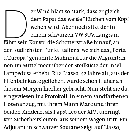
epaper login
D
er Wind bläst so stark, dass er gleich
dem Papst das weiße Hütchen vom Kopf
wehen wird. Aber noch sitzt der in
einem schwarzen VW SUV. Langsam
fährt sein Konvoi die Schotterstraße hinauf, an
den südlichsten Punkt Italiens, wo sich das „Porta
d’Europa“ genannte Mahnmal für die Mi­gran­t:in­
nen im Mittelmeer über der Steilküste der Insel
Lampedusa erhebt. Rita Liasso, 42 Jahre alt, aus der
Elfenbeinküste geflohen, wurde schon früher an
diesem Morgen hierher gebracht. Nun steht sie da,
eingewiesen ins Protokoll, in einem sandfarbenen
Hosenanzug, mit ihrem Mann Marc und ihren
beiden Kindern, als Papst Leo der XIV., umringt
von Sicherheitsleuten, aus seinem Wagen tritt. Ein
Adjutant in schwarzer Soutane zeigt auf Liasso,