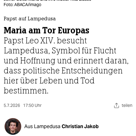
berlin
Foto: ABACA/imago
nord
Papst auf Lampedusa
wahrheit
Maria am Tor Europas
Papst Leo XIV. besucht
verlag
Lampedusa, Symbol für Flucht
verlag
und Hoffnung und erinnert daran,
veranstaltungen
dass politische Entscheidungen
shop
hier über Leben und Tod
bestimmen.
fragen & hilfe
unterstützen
5.7.2026
17:50 Uhr
teilen
abo
genossenschaft
Aus Lampedusa
Christian Jakob