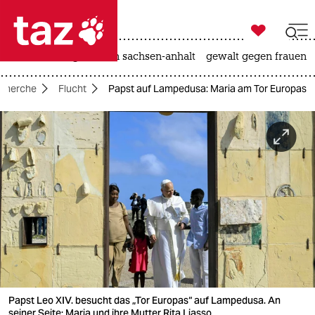

taz zahl ich
hitze
landtagswahl in sachsen-anhalt
gewalt gegen frauen

taz zahl ich
echerche
Flucht
Papst auf Lampedusa: Maria am Tor Europas
taz zahl ich
themen
politik
öko
gesellschaft
kultur
sport
Papst Leo XIV. besucht das „Tor Europas“ auf Lampedusa. An
seiner Seite: Maria und ihre Mutter Rita Liasso