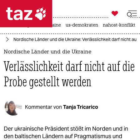

taz zahl ich
hitze
krieg in der ukraine
us-demokraten
nahost-konflikt

taz zahl ich
ne
Nordische Länder und die Ukraine: Verlässlichkeit darf nicht auf
taz zahl ich
Nordische Länder und die Ukraine
themen
Verlässlichkeit darf nicht auf die
politik
Probe gestellt werden
öko
gesellschaft
Kommentar von
Tanja Tricarico
kultur
sport
Der ukrainische Präsident stößt im Norden und in
den baltischen Ländern auf Pragmatismus und