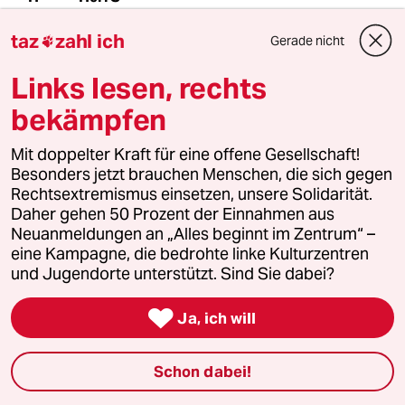
10.06.2026
,
10:30 Uhr
taz
zahl ich
Gerade nicht

Was ich nicht verstehe ist, dass speziell
Menschen aus der Ex DDR vergessen haben,
Links lesen, rechts
wie es war, als die DDR von Moskau via SED
regiert wurde. Stasi Terror, Redefreiheit,
bekämpfen
Reisefreiheit, verrottete Städte, alles
vergessen? Ist Russengas wirklich wichtiger als
Mit doppelter Kraft für eine offene Gesellschaft!
alles andere?
Besonders jetzt brauchen Menschen, die sich gegen
Rechtsextremismus einsetzen, unsere Solidarität.
Daher gehen 50 Prozent der Einnahmen aus
Neuanmeldungen an „Alles beginnt im Zentrum“ –
Suryo
S
eine Kampagne, die bedrohte linke Kulturzentren
11.06.2026
,
12:30 Uhr
und Jugendorte unterstützt. Sind Sie dabei?
@HerrS:
Am ekelhaftewsten finde ich

Ja, ich will
persönlich die (typisch deutsche?)
Anmaßung vieler Ossis, sie könnten
Russland besser beurteilen als z.B.
Schon dabei!
esten, Litauer und Letten, die