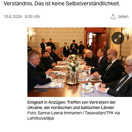
berlin
Verständnis. Das ist keine Selbstverständlichkeit.
nord
10.6.2026
8:39 Uhr
teilen
wahrheit
verlag
verlag
veranstaltungen
shop
fragen & hilfe
unterstützen
Einigkeit in Anzügen: Treffen von Vertretern der
Ukraine, der nordischen und baltischen Länder
abo
Foto: Sanna-Leena Immanen / Tasavallan/TPK via
Lehtikuva/dpa
genossenschaft