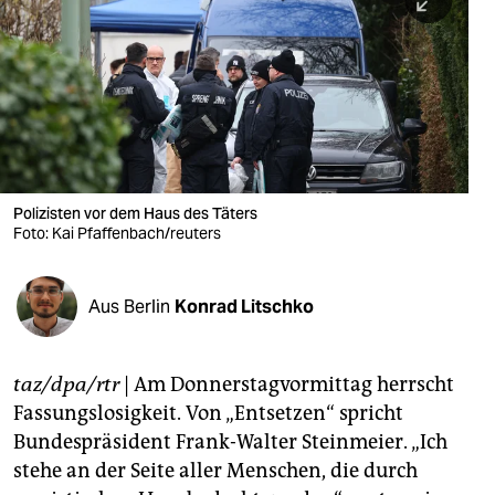
berlin
nord
wahrheit
verlag
verlag
Polizisten vor dem Haus des Täters
Foto: Kai Pfaffenbach/reuters
veranstaltungen
shop
Aus Berlin
Konrad Litschko
fragen & hilfe
unterstützen
taz/dpa/rtr
| Am Donnerstagvormittag herrscht
Fassungslosigkeit. Von „Entsetzen“ spricht
abo
Bundespräsident Frank-Walter Steinmeier. „Ich
genossenschaft
stehe an der Seite aller Menschen, die durch