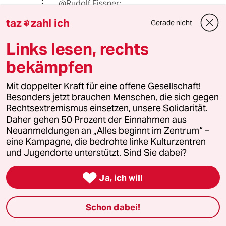
@Rudolf Fissner:
Eine typische Reaktion von
taz
zahl ich
Gerade nicht

jemandem der gerne und häufig
demokratisch gewählte Politiker als
Links lesen, rechts
"Hampelmänner" bezeichnet.
Wo ich als "Pseudolinker" in meinem
bekämpfen
Post "Schweinereien" (oder waren
das nur zwei Mausrutscher?)
Mit doppelter Kraft für eine offene Gesellschaft!
eingebracht habe, müssen Sie mir
Besonders jetzt brauchen Menschen, die sich gegen
nicht erklären. Ihr Post ist wieder
Rechtsextremismus einsetzen, unsere Solidarität.
einmal aussagekräftig genug..
Daher gehen 50 Prozent der Einnahmen aus
Neuanmeldungen an „Alles beginnt im Zentrum“ –
eine Kampagne, die bedrohte linke Kulturzentren
und Jugendorte unterstützt. Sind Sie dabei?
Rudolf Fissner
22.02.2020
,
13:32 Uhr

Ja, ich will
@Drabiniok Dieter:
Wenn Sie die AfDler nicht als
Hampelmänner sehen ... ihr Ding.
Schon dabei!