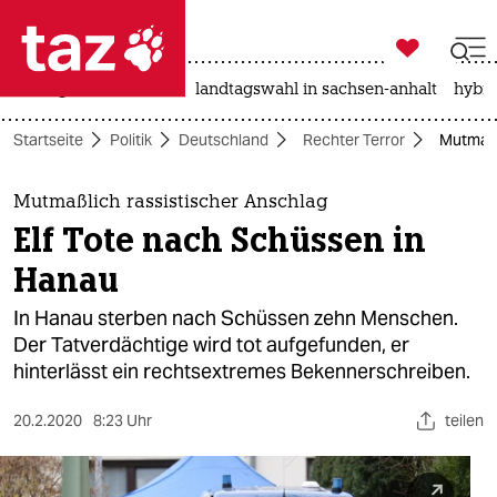

taz zahl ich
niedrigwasser
rente
landtagswahl in sachsen-anhalt
hybri

taz zahl ich
Startseite
Politik
Deutschland
Rechter Terror
Mutmaßl
taz zahl ich
themen
Mutmaßlich rassistischer Anschlag
Elf Tote nach Schüssen in
politik
Hanau
öko
In Hanau sterben nach Schüssen zehn Menschen.
Der Tatverdächtige wird tot aufgefunden, er
gesellschaft
hinterlässt ein rechtsextremes Bekennerschreiben.
kultur
20.2.2020
8:23 Uhr
teilen
sport