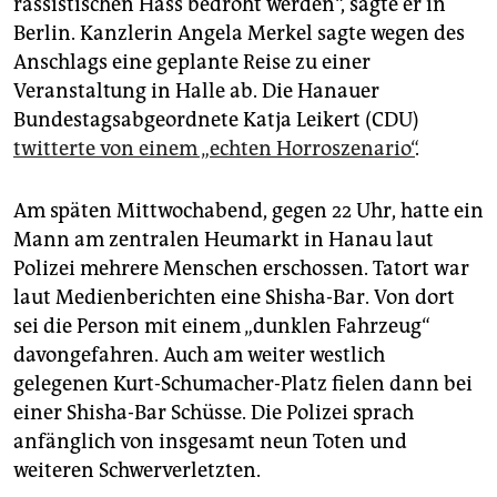
rassistischen Hass bedroht werden“, sagte er in
epaper login
Berlin. Kanzlerin Angela Merkel sagte wegen des
Anschlags eine geplante Reise zu einer
Veranstaltung in Halle ab. Die Hanauer
Bundestagsabgeordnete Katja Leikert (CDU)
twitterte von einem „echten Horroszenario“
.
Am späten Mittwochabend, gegen 22 Uhr, hatte ein
Mann am zentralen Heumarkt in Hanau laut
Polizei mehrere Menschen erschossen. Tatort war
laut Medienberichten eine Shisha-Bar. Von dort
sei die Person mit einem „dunklen Fahrzeug“
davongefahren. Auch am weiter westlich
gelegenen Kurt-Schumacher-Platz fielen dann bei
einer Shisha-Bar Schüsse. Die Polizei sprach
anfänglich von insgesamt neun Toten und
weiteren Schwerverletzten.