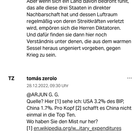
Aber wenn sich ein Land davon bedroht fühlt,
das alle diese drei Staaten in direkter
Nachbarschaft hat und dessen Luftraum
regelmäßig von deren Streitkräften verletzt
wird, empören sich die Herren Diktatoren.
Und dafür finden sie dann hier noch
Verständnis unter denen, die aus dem warmen
Sessel heraus ungeniert vorgeben, gegen
Krieg zu sein.
tomás zerolo
TZ
28.12.2022
,
09:30 Uhr
@ARJUN G. G.
Quelle? Hier [1] sehe ich: USA 3.2% des BIP,
China 1.7%. Pro Kopf [2] schafft es China nicht
einmal in die Top Ten.
Wo haben Sie den Mist nur her?
[1]
en.wikipedia.org/w...itary_expenditures