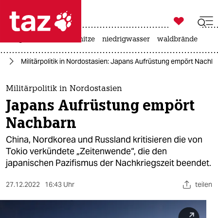

taz zahl ich
krieg in der ukraine
hitze
niedrigwasser
waldbrände

taz zahl ich
en
Militärpolitik in Nordostasien: Japans Aufrüstung empört Nachb
taz zahl ich
themen
Militärpolitik in Nordostasien
Japans Aufrüstung empört
politik
Nachbarn
öko
China, Nordkorea und Russland kritisieren die von
Tokio verkündete „Zeitenwende“, die den
gesellschaft
japanischen Pazifismus der Nachkriegszeit beendet.
kultur
27.12.2022
16:43 Uhr
teilen
sport