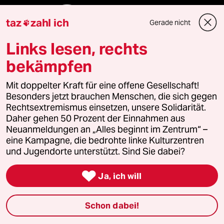
Folgen Sie uns
taz
zahl ich
Gerade nicht

Links lesen, rechts
Ressorts
bekämpfen
Mit doppelter Kraft für eine offene Gesellschaft!
Politik
Besonders jetzt brauchen Menschen, die sich gegen
Rechtsextremismus einsetzen, unsere Solidarität.
Öko
Daher gehen 50 Prozent der Einnahmen aus
Neuanmeldungen an „Alles beginnt im Zentrum“ –
Gesellschaft
eine Kampagne, die bedrohte linke Kulturzentren
und Jugendorte unterstützt. Sind Sie dabei?
Kultur

Ja, ich will
Sport
Schon dabei!
Berlin