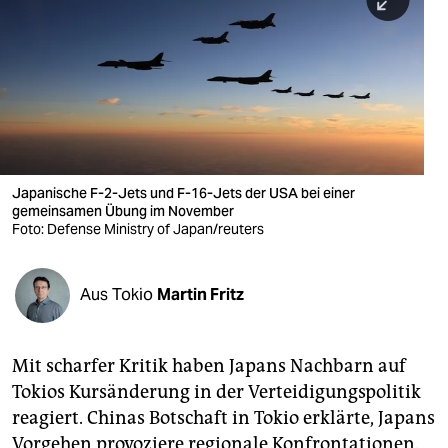
berlin
nord
wahrheit
verlag
verlag
Japanische F-2-Jets und F-16-Jets der USA bei einer
gemeinsamen Übung im November
veranstaltungen
Foto: Defense Ministry of Japan/reuters
shop
fragen & hilfe
Aus Tokio
Martin Fritz
unterstützen
Mit scharfer Kritik haben Japans Nachbarn auf
abo
Tokios Kursänderung in der Verteidigungspolitik
genossenschaft
reagiert. Chinas Botschaft in Tokio erklärte, Japans
Vorgehen provoziere regionale Konfrontationen.