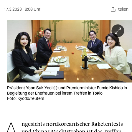
berlin
17.3.2023
8:08 Uhr
teilen
nord
wahrheit
verlag
verlag
veranstaltungen
shop
fragen & hilfe
Präsident Yoon Suk Yeol (l.) und Premierminister Fumio Kishida in
Begleitung der Ehefrauen bei ihrem Treffen in Tokio
unterstützen
Foto: Kyodo/reuters
abo
genossenschaft
ngesichts nordkoreanischer Raketentests
und Chinas Machtstreben ist das
Treffen