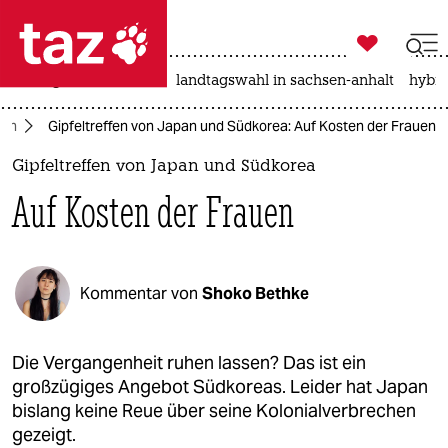

taz zahl ich
niedrigwasser
rente
landtagswahl in sachsen-anhalt
hybri

taz zahl ich
ien
Gipfeltreffen von Japan und Südkorea: Auf Kosten der Frauen
taz zahl ich
Gipfeltreffen von Japan und Südkorea
themen
Auf Kosten der Frauen
politik
öko
Kommentar von
Shoko Bethke
gesellschaft
kultur
Die Vergangenheit ruhen lassen? Das ist ein
großzügiges Angebot Südkoreas. Leider hat Japan
sport
bislang keine Reue über seine Kolonialverbrechen
gezeigt.