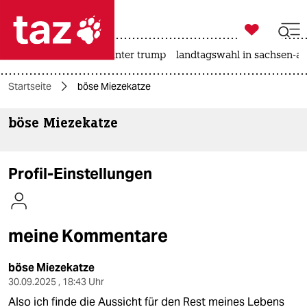

taz zahl ich
nahost-konflikt
usa unter trump
landtagswahl in sachsen-an

taz zahl ich
Startseite
böse Miezekatze
taz zahl ich
böse Miezekatze
themen
politik
Profil-Einstellungen
öko
gesellschaft
meine Kommentare
kultur
böse Miezekatze
sport
30.09.2025 , 18:43 Uhr
Also ich finde die Aussicht für den Rest meines Lebens