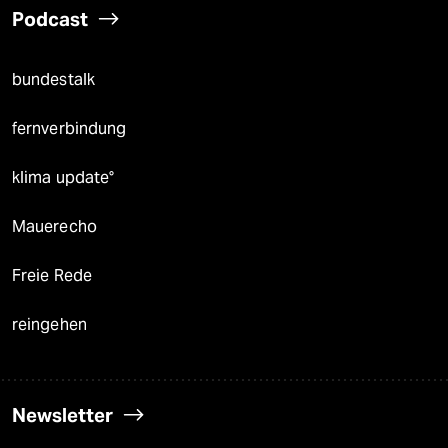
Podcast
bundestalk
fernverbindung
klima update°
Mauerecho
Freie Rede
reingehen
Newsletter