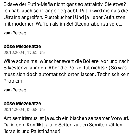
berlin
Sklave der Putin-Mafia nicht ganz so attraktiv. Sie etwa?
Ich hab' auch sehr lange geglaubt, Putin wird niemals die
nord
Ukraine angreifen. Pustekuchen! Und ja lieber Aufrüsten
mit modernen Waffen als im Schützengraben zu vere....
wahrheit
zum Beitrag
verlag
böse Miezekatze
verlag
28.12.2024 , 17:52 Uhr
Wäre schon mal wünschenswert die Böllerei vor und nach
veranstaltungen
Silvester zu ahnden. Aber die Polizei tut nichts :-( So was
muss sich doch automatisch orten lassen. Technisch kein
shop
Problem!
fragen & hilfe
zum Beitrag
unterstützen
böse Miezekatze
20.11.2024 , 09:58 Uhr
abo
Antisemitismus ist ja auch ein bischen seltsamer Vorwurf.
genossenschaft
Da in dem Konflikt ja alle Seiten zu den Semiten zählen.
(Israelis und Palistinänser)