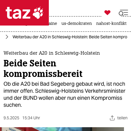

taz zahl ich
hitze
krieg in der ukraine
us-demokraten
nahost-konflikt

taz zahl ich
rd
Weiterbau der A20 in Schleswig-Holstein: Beide Seiten komprom
taz zahl ich
themen
Weiterbau der A20 in Schleswig-Holstein
Beide Seiten
politik
kompromissbereit
öko
Ob die A20 bei Bad Segeberg gebaut wird, ist noch
immer offen. Schleswig-Holsteins Verkehrsminister
gesellschaft
und der BUND wollen aber nun einen Kompromiss
suchen.
kultur
sport
9.5.2025
15:34 Uhr
teilen