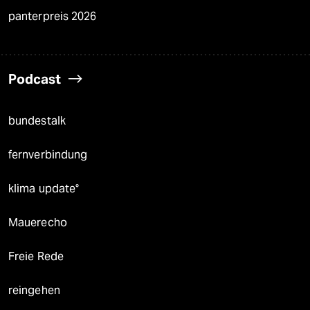
panterpreis 2026
Podcast
bundestalk
fernverbindung
klima update°
Mauerecho
Freie Rede
reingehen