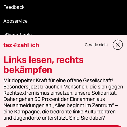
Feedback
Aboservice
ePaper Login
taz
zahl ich
Gerade nicht

Downloads für Abonnierende
Links lesen, rechts
bekämpfen
© 2026 taz Verlags und Vertriebs GmbH
Alle Rechte vorbehalten. Bei rechtlichen Fragen oder für Genehmigungen
Mit doppelter Kraft für eine offene Gesellschaft!
wenden Sie sich bitte an
lizenzen@taz.de
Besonders jetzt brauchen Menschen, die sich gegen
Rechtsextremismus einsetzen, unsere Solidarität.
Daher gehen 50 Prozent der Einnahmen aus
Feedback
Redaktionsstatut
Kommune-Richtlinien
KI-
Neuanmeldungen an „Alles beginnt im Zentrum“ –
eine Kampagne, die bedrohte linke Kulturzentren
Leitlinie
Informant
Datenschutz
Impressum
AGB
und Jugendorte unterstützt. Sind Sie dabei?