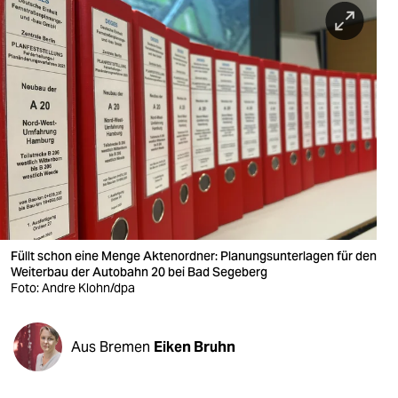
berlin
nord
wahrheit
verlag
verlag
veranstaltungen
shop
Füllt schon eine Menge Aktenordner: Planungsunterlagen für den
fragen & hilfe
Weiterbau der Autobahn 20 bei Bad Segeberg
Foto: Andre Klohn/dpa
unterstützen
abo
Aus Bremen
Eiken Bruhn
genossenschaft