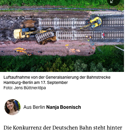
berlin
nord
wahrheit
verlag
verlag
veranstaltungen
shop
Luftaufnahme von der Generalsanierung der Bahnstrecke
Hamburg-Berlin am 17. September
fragen & hilfe
Foto: Jens Büttner/dpa
unterstützen
Aus Berlin
Nanja Boenisch
abo
genossenschaft
Die Konkurrenz der Deutschen Bahn steht hinter