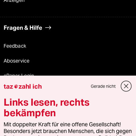
Anzeigen
Fragen & Hilfe
Feedback
Aboservice
ePaper Login
taz
zahl ich
Gerade nicht

Downloads für Abonnierende
Links lesen, rechts
bekämpfen
© 2026 taz Verlags und Vertriebs GmbH
Alle Rechte vorbehalten. Bei rechtlichen Fragen oder für Genehmigungen
Mit doppelter Kraft für eine offene Gesellschaft!
wenden Sie sich bitte an
lizenzen@taz.de
Besonders jetzt brauchen Menschen, die sich gegen