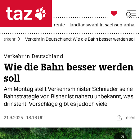

taz zahl ich
hitze
niedrigwasser
rente
landtagswahl in sachsen-anhalt

taz zahl ich
Verkehr
Verkehr in Deutschland: Wie die Bahn besser werden soll
taz zahl ich
themen
Verkehr in Deutschland
Wie die Bahn besser werden
politik
soll
öko
Am Montag stellt Verkehrsminister Schnieder seine
Bahnstrategie vor. Bisher ist nahezu unbekannt, was
gesellschaft
drinsteht. Vorschläge gibt es jedoch viele.
kultur
21.9.2025
18:16 Uhr
teilen
sport