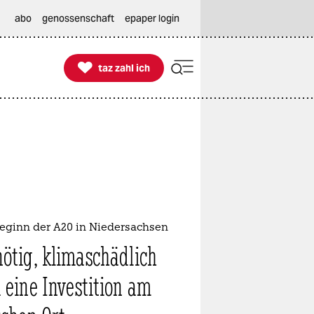
abo
genossenschaft
epaper login

taz zahl ich
taz zahl ich
eginn der A20 in Niedersachsen
ötig, klimaschädlich
 eine Investition am