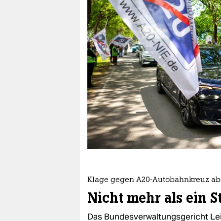
berlin
nord
wahrheit
verlag
verlag
veranstaltungen
shop
fragen & hilfe
unterstützen
Klage gegen A20-Autobahnkreuz a
abo
Nicht mehr als ein S
genossenschaft
Das Bundesverwaltungsgericht Leip