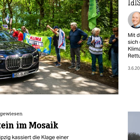
fal
Mit 
sich
Klim
Rett
3.6.2
bgewiesen
tein im Mosaik
zig kassiert die Klage einer