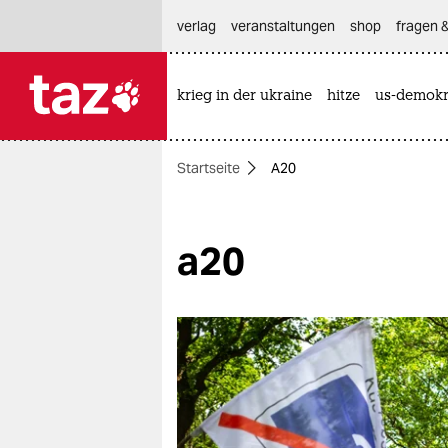
hautnavigation anspringen
hauptinhalt anspringen
footer anspringen
verlag
veranstaltungen
shop
fragen &
krieg in der ukraine
hitze
us-demokr

taz zahl ich
taz zahl ich
Startseite
A20
themen
politik
a20
öko
gesellschaft
kultur
sport