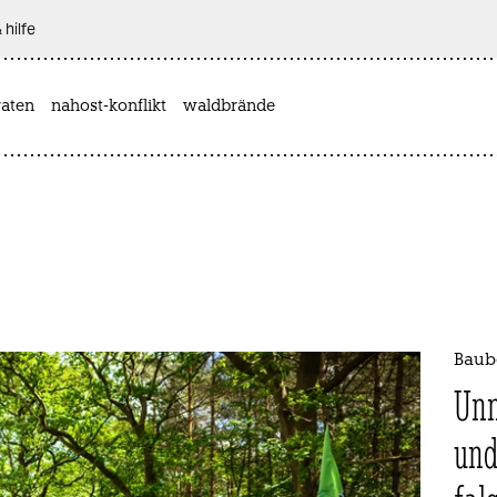
 hilfe
aten
nahost-konflikt
waldbrände
Baub
Unn
und