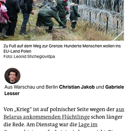
berlin
nord
wahrheit
verlag
Zu Fuß auf dem Weg zur Grenze: Hunderte Menschen wollen ins
EU-Land Polen
verlag
Foto: Leonid Shcheglov/dpa
veranstaltungen
shop
fragen & hilfe
Aus Warschau und Berlin
Christian Jakob
und
Gabriele
Lesser
unterstützen
Von „Krieg“ ist auf polnischer Seite wegen der
aus
abo
Belarus ankommenden Flüchtlinge
schon länger
genossenschaft
die Rede. Am Dienstag war die
Lage im