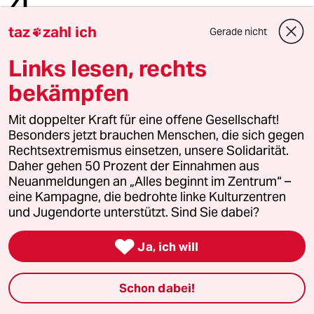
4
Hinterlistiger Schritt der
Bundesregierung
taz
zahl ich
Gerade nicht

Links lesen, rechts
5
Über die geschlechtergerechte Stadt
bekämpfen
„Die Stadt ist gemacht für den weißen
Mann in einem Auto“
Mit doppelter Kraft für eine offene Gesellschaft!
Besonders jetzt brauchen Menschen, die sich gegen
Rechtsextremismus einsetzen, unsere Solidarität.
Daher gehen 50 Prozent der Einnahmen aus
6
Was tun gegen den Energiewende-Rollback?
Neuanmeldungen an „Alles beginnt im Zentrum“ –
Der Urknall
eine Kampagne, die bedrohte linke Kulturzentren
und Jugendorte unterstützt. Sind Sie dabei?
taz

Ja, ich will

Schon dabei!
Folgen Sie uns