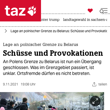

taz zahl ich
nahost-konflikt
usa unter trump
landtagswahl in sachsen-an

taz zahl ich
us
Lage an polnischer Grenze zu Belarus: Schüsse und Provokatio
taz zahl ich
themen
Lage an polnischer Grenze zu Belarus
Schüsse und Provokationen
politik
An Polens Grenze zu Belarus ist nun ein Übergang
öko
geschlossen. Was im Grenzgebiet passiert, ist
unklar. Ortsfremde dürfen es nicht betreten.
gesellschaft
9.11.2021
19:08 Uhr
teilen
kultur
sport