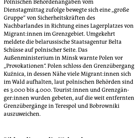
Polnischen Behördenangaben vom
Dienstagmittag zufolge bewegte sich eine „große
Gruppe“ von Sicherheitskräften des
Nachbarlandes in Richtung eines Lagerplatzes von
Mi­gran­t:in­nen im Grenzgebiet. Umgekehrt
meldete die belarussische Staatsagentur Belta
Schüsse auf polnischer Seite. Das
Außenministerium in Minsk warnte Polen vor
„Provokationen“. Polen schloss den Grenzübergang
Kuźnica, in dessen Nähe viele Mi­gran­t:in­nen sich
im Wald aufhalten, laut polnischen Behörden sind
es 3.000 bis 4.000. Tou­ris­t:in­nen und Grenz­gän­
ge­r:in­nen wurden gebeten, auf die weit entfernten
Grenzübergänge in Terespol und Bobrowniki
auszuweichen.