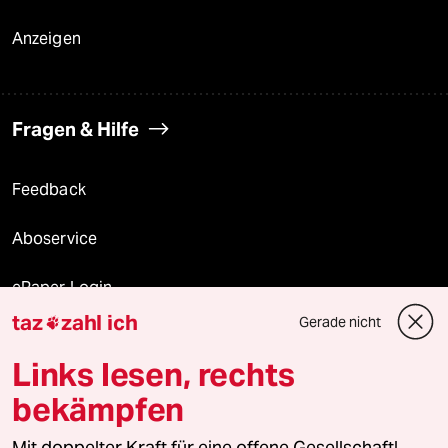
Anzeigen
Fragen & Hilfe
Feedback
Aboservice
ePaper Login
taz
zahl ich
Gerade nicht

Downloads für Abonnierende
Links lesen, rechts
bekämpfen
© 2026 taz Verlags und Vertriebs GmbH
Alle Rechte vorbehalten. Bei rechtlichen Fragen oder für Genehmigungen