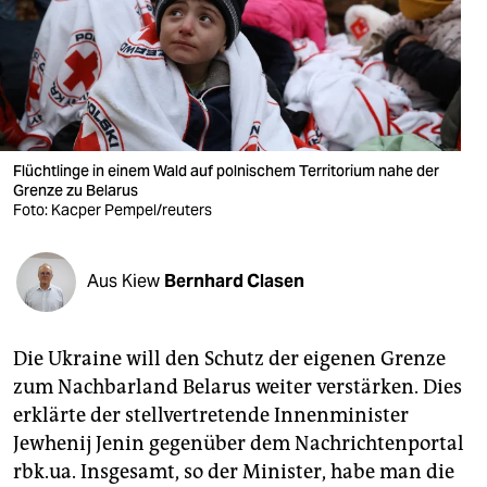
berlin
nord
wahrheit
verlag
Flüchtlinge in einem Wald auf polnischem Territorium nahe der
Grenze zu Belarus
verlag
Foto: Kacper Pempel/reuters
veranstaltungen
shop
Aus Kiew
Bernhard Clasen
fragen & hilfe
Die Ukraine will den Schutz der eigenen Grenze
unterstützen
zum Nachbarland Belarus weiter verstärken. Dies
abo
erklärte der stellvertretende Innenminister
Jewhenij Jenin gegenüber dem Nachrichtenportal
genossenschaft
rbk.ua. Insgesamt, so der Minister, habe man die