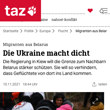

taz zahl ich
hitze
krieg in der ukraine
nahost-konflikt

taz zahl ich
Startseite
Politik
Europa
Flucht
Migranten aus Belarus
taz zahl ich
themen
Migranten aus Belarus
Die Ukraine macht dicht
politik
Die Regierung in Kiew will die Grenze zum Nachbarn
öko
Belarus stärker schützen. Sie will so verhindern,
dass Geflüchtete von dort ins Land kommen.
gesellschaft
10.11.2021
18:44 Uhr
teilen
kultur
sport