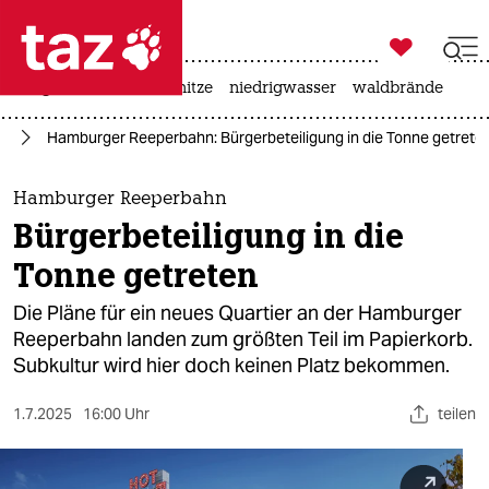

taz zahl ich
krieg in der ukraine
hitze
niedrigwasser
waldbrände

taz zahl ich
rg
Hamburger Reeperbahn: Bürgerbeteiligung in die Tonne getrete
taz zahl ich
themen
Hamburger Reeperbahn
Bürgerbeteiligung in die
politik
Tonne getreten
öko
Die Pläne für ein neues Quartier an der Hamburger
Reeperbahn landen zum größten Teil im Papierkorb.
gesellschaft
Subkultur wird hier doch keinen Platz bekommen.
kultur
1.7.2025
16:00 Uhr
teilen
sport