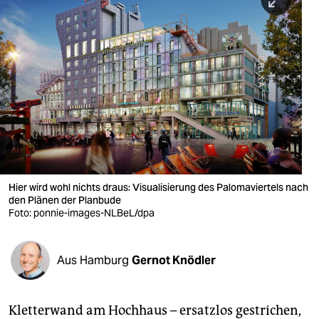
berlin
nord
wahrheit
verlag
verlag
veranstaltungen
shop
Hier wird wohl nichts draus: Visualisierung des Palomaviertels nach
den Plänen der Planbude
fragen & hilfe
Foto: ponnie-images-NLBeL/dpa
unterstützen
Aus Hamburg
Gernot Knödler
abo
genossenschaft
Kletterwand am Hochhaus – ersatzlos gestrichen,