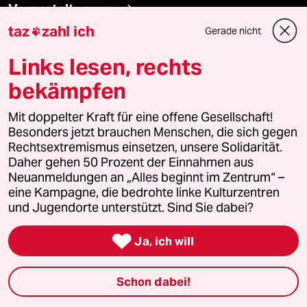
Veranstaltungen
taz
zahl ich
Gerade nicht

Demnächst
Links lesen, rechts
bekämpfen
Vor Ort
Mit doppelter Kraft für eine offene Gesellschaft!
Live im Stream
Besonders jetzt brauchen Menschen, die sich gegen
Rechtsextremismus einsetzen, unsere Solidarität.
Vergangene
Daher gehen 50 Prozent der Einnahmen aus
Neuanmeldungen an „Alles beginnt im Zentrum“ –
taz lab 2027
eine Kampagne, die bedrohte linke Kulturzentren
und Jugendorte unterstützt. Sind Sie dabei?

Ja, ich will
Mehr taz Lesestoff
Schon dabei!
taz Blogs