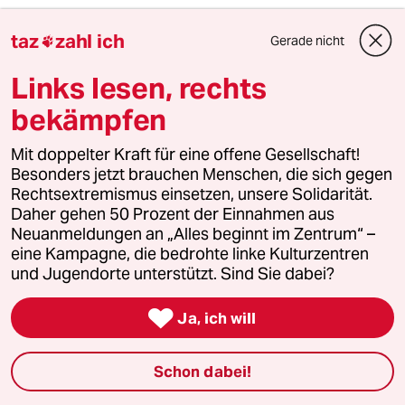
- Hochwasser-Schutzanlagen an allen Meeren
taz
zahl ich
Gerade nicht

und Flüssen, inkl. Sperrsystemen,
Ausgleichsflächen für Überschwemmungen
Links lesen, rechts
ausweisen, Ertüchtigung aller bestehenden
Staumauern und Deiche
bekämpfen
- Neue große Speichersysteme (z.B. Stauseen),
Mit doppelter Kraft für eine offene Gesellschaft!
auch um Regenwasser für Dürrezeiten zu
Besonders jetzt brauchen Menschen, die sich gegen
sammeln
Rechtsextremismus einsetzen, unsere Solidarität.
Daher gehen 50 Prozent der Einnahmen aus
- Umgestaltung der Städte/Architektur
Neuanmeldungen an „Alles beginnt im Zentrum“ –
orientiert am Städtebau in wärmeren
eine Kampagne, die bedrohte linke Kulturzentren
Gegenden sowie Ausbau von
und Jugendorte unterstützt. Sind Sie dabei?
Abwassersystemen (z.B. wie in Tokyo)

Ja, ich will
- Technische und personelle Aufrüstung von
Feuerwehren und Katastrophenschutz
Schon dabei!
- Wälder z.B. durch Brandschneisen um