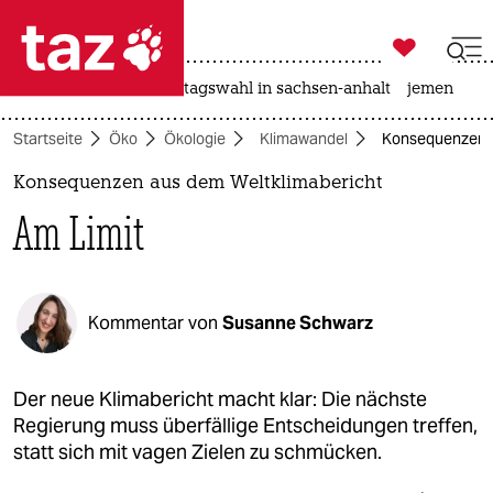

taz zahl ich
drohnen
rente
landtagswahl in sachsen-anhalt
jemen

taz zahl ich
Startseite
Öko
Ökologie
Klimawandel
Konsequenzen a
taz zahl ich
Konsequenzen aus dem Weltklimabericht
themen
Am Limit
politik
öko
Kommentar von
Susanne Schwarz
gesellschaft
kultur
Der neue Klimabericht macht klar: Die nächste
Regierung muss überfällige Entscheidungen treffen,
sport
statt sich mit vagen Zielen zu schmücken.