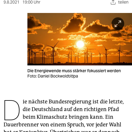
berlin
9.8.2021
19:00 Uhr
teilen
nord
wahrheit
verlag
verlag
veranstaltungen
Die Energiewende muss stärker fokussiert werden
shop
Foto: Daniel Bockwoldt/dpa
fragen & hilfe
D
unterstützen
ie nächste Bundesregierung ist die letzte,
die Deutschland auf den richtigen Pfad
abo
beim Klimaschutz bringen kann. Ein
genossenschaft
Dauerbrenner von einem Spruch, vor jeder Wahl