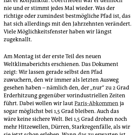
hat er Konjunktur. Übertrieben war er dennoch
epaper login
nie und er stimmt jedes Mal wieder. Was der
richtige oder zumindest bestmögliche Pfad ist, das
hat sich allerdings mit den Jahrzehnten verändert.
Viele Möglichkeitsfenster haben wir längst
zugeknallt.
Am Montag ist der erste Teil des neuen
Weltklimaberichts erschienen. Das Dokument
zeigt: Wir lassen gerade selbst den Pfad
zuwuchern, den wir immer als letzten Ausweg
gesehen haben – nämlich den, der „nur“ zu 2 Grad
Erderhitzung gegenüber vorindustriellen Zeiten
führt. Dabei wollen wir laut
Paris-Abkommen
ja
sogar möglichst bei 1,5 Grad bleiben. Auch das
wäre keine sichere Welt. Bei 1,5 Grad drohen noch
mehr Hitzewellen, Dürren, Starkregenfälle, als wir
sie jetzt schon erleben. Wann das zu erwarten ist,