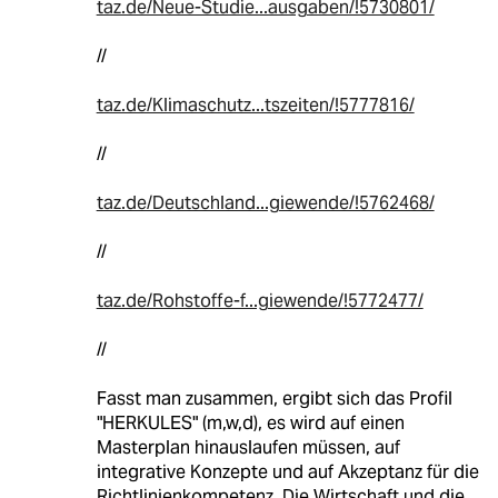
taz.de/Neue-Studie...ausgaben/!5730801/
//
taz.de/Klimaschutz...tszeiten/!5777816/
//
taz.de/Deutschland...giewende/!5762468/
//
taz.de/Rohstoffe-f...giewende/!5772477/
//
Fasst man zusammen, ergibt sich das Profil
"HERKULES" (m,w,d), es wird auf einen
Masterplan hinauslaufen müssen, auf
integrative Konzepte und auf Akzeptanz für die
Richtlinienkompetenz. Die Wirtschaft und die