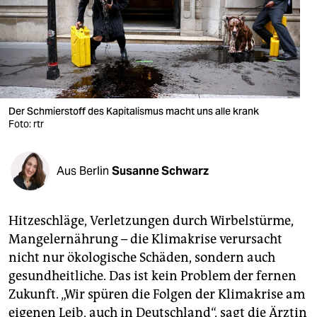
berlin
nord
wahrheit
verlag
Der Schmierstoff des Kapitalismus macht uns alle krank
verlag
Foto: rtr
veranstaltungen
Aus Berlin
Susanne Schwarz
shop
fragen & hilfe
Hitzeschläge, Verletzungen durch Wirbelstürme,
unterstützen
Mangelernährung – die Klimakrise verursacht
nicht nur ökologische Schäden, sondern auch
abo
gesundheitliche. Das ist kein Problem der fernen
genossenschaft
Zukunft. „Wir spüren die Folgen der Klimakrise am
eigenen Leib, auch in Deutschland“, sagt die Ärztin