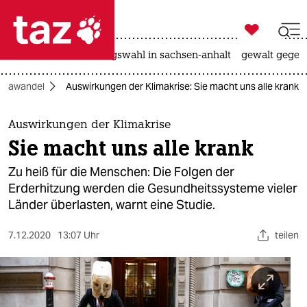

taz zahl ich
hitze
surfen
landtagswahl in sachsen-anhalt
gewalt gegen

taz zahl ich
imawandel
Auswirkungen der Klimakrise: Sie macht uns alle krank
taz zahl ich
themen
Auswirkungen der Klimakrise
Sie macht uns alle krank
politik
Zu heiß für die Menschen: Die Folgen der
öko
Erderhitzung werden die Gesundheitssysteme vieler
Länder überlasten, warnt eine Studie.
gesellschaft
7.12.2020
13:07 Uhr
teilen
kultur
sport