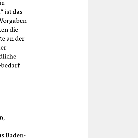
ie
 ist das
e Vorgaben
ten die
te an der
der
dliche
ebedarf
n,
us Baden-