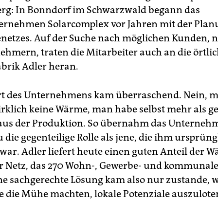
rg: In Bonndorf im Schwarzwald begann das
rnehmen Solarcomplex vor Jahren mit der Plan
etzes. Auf der Suche nach möglichen Kunden, 
mern, traten die Mitarbeiter auch an die örtli
brik Adler heran.
rt des Unternehmens kam überraschend. Nein, 
rklich keine Wärme, man habe selbst mehr als g
us der Produktion. So übernahm das Unterneh
die gegenteilige Rolle als jene, die ihm ursprüng
war. Adler liefert heute einen guten Anteil der 
r Netz, das 270 Wohn-, Gewerbe- und kommunal
ine sachgerechte Lösung kam also nur zustande, we
e die Mühe machten, lokale Potenziale auszulote