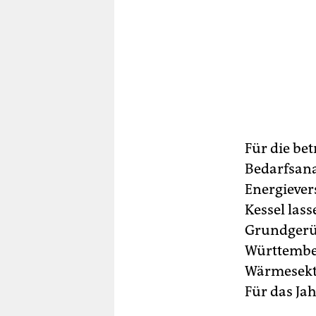
Für die be
Bedarfsana
Energiever
Kessel lass
Grundgerüs
Württember
Wärmesekt
Für das Ja