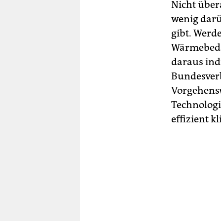
Nicht über
wenig darü
gibt. Werd
Wärmebedar
daraus ind
Bundesverb
Vorgehensw
Technologi
effizient 