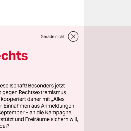
en hat die
Gerade nicht
prünglich
echts
Regelung
rist bis
esellschaft! Besonders jetzt
unen ihre
rt gegen Rechtsextremismus
z kooperiert daher mit „Alles
Hier wurden
ller Einnahmen aus Anmeldungen
ehr als
. September – an die Kampagne,
e 2023
rstützt und Freiräume sichern will,
en anderen
bei?