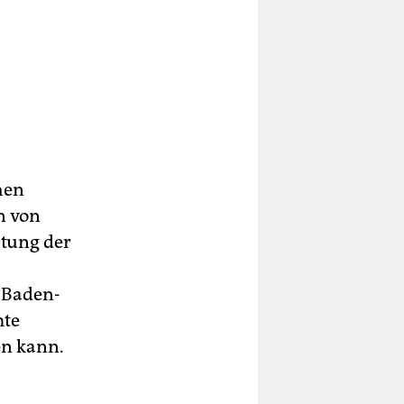
hen
n von
stung der
 Baden-
mte
n kann.