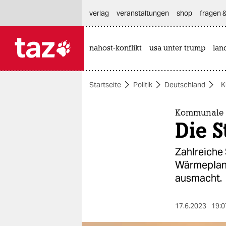
hautnavigation anspringen
hauptinhalt anspringen
footer anspringen
verlag
veranstaltungen
shop
fragen &
nahost-konflikt
usa unter trump
lan

taz zahl ich
taz zahl ich
Startseite
Politik
Deutschland
K
themen
politik
Kommunale
Die 
öko
Zahlreiche
gesellschaft
Wärmeplanu
ausmacht.
kultur
sport
17.6.2023
19:0