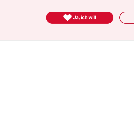
ern weit voraus und rückt mit dem Gesetzesvor
 deutschlandweit ins Blickfeld.

Ja, ich will