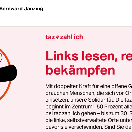
Bernward Janzing
 schwieriger Kompromiss: Nach langen Diskussion
taz
zahl ich

ierung ihr
Gebäudeenergiegesetz (GEG)
, das urs
ommenden Jahr den Einbau reiner Öl- und
Links lesen, r
ngen verbieten sollte, entschärft. Jetzt soll die 
bekämpfen
reifen, wo es
kommunale Wärmepläne
gibt.
e Bundesregierung für deren Ausarbeitung eine F
Mit doppelter Kraft für eine offene G
n will, haben in Baden-Württemberg viele Komm
brauchen Menschen, die sich vor O
einsetzen, unsere Solidarität. Die ta
 schon fast oder sogar komplett fertiggestellt. 
beginnt im Zentrum“. 50 Prozent a
rei Jahren die 104 größten Städte – all jene mit m
bei taz zahl ich gehen – bis zum 30
wohnern – per Landesgesetz verpflichtet, bis End
die linke, selbstverwaltete Orte unte
 vorzulegen. Damit ist Baden-Württemberg all
bevor sie verschwinden. Sind Sie da