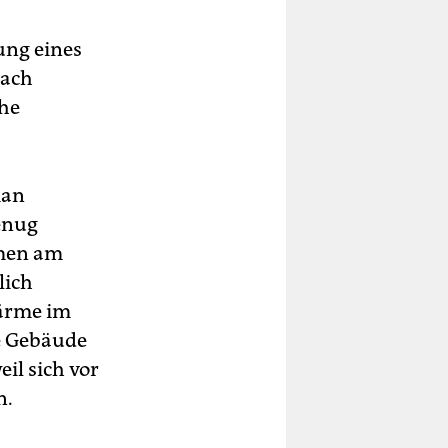
ung eines
nach
che
man
enug
men am
lich
Wärme im
e Gebäude
il sich vor
n.