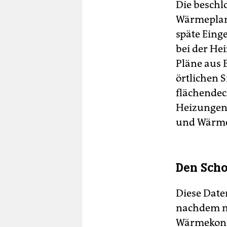
Die beschl
Wärmeplan
späte Eing
bei der Hei
Pläne aus 
örtlichen 
flächendec
Heizungen
und Wärme
Den Scho
Diese Date
nachdem ma
Wärmekonze