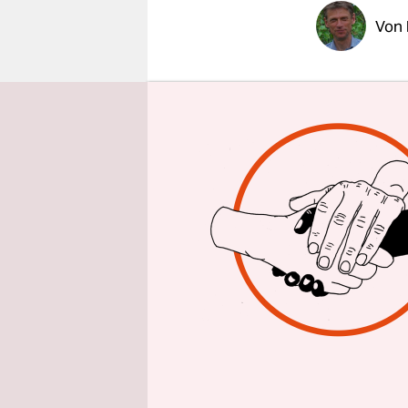
epaper login
Von
Es war ein
Bundesreg
schon im k
Erdgasheizu
erst dort g
Während di
2028 setze
Wärmepläne
schon vor d
20.000 Ein
Wärmepläne