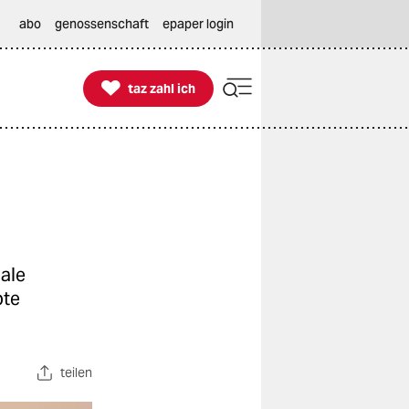
abo
genossenschaft
epaper login

taz zahl ich
taz zahl ich
ale
pte
teilen