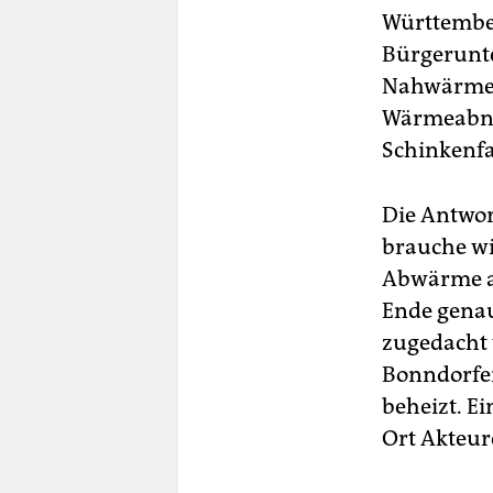
Württembe
Bürgerunte
Nahwärmen
Wärmeabneh
Schinkenfa
Die Antwo
brauche wi
Abwärme a
Ende genau 
zugedacht 
Bonndorfe
beheizt. E
Ort Akteur