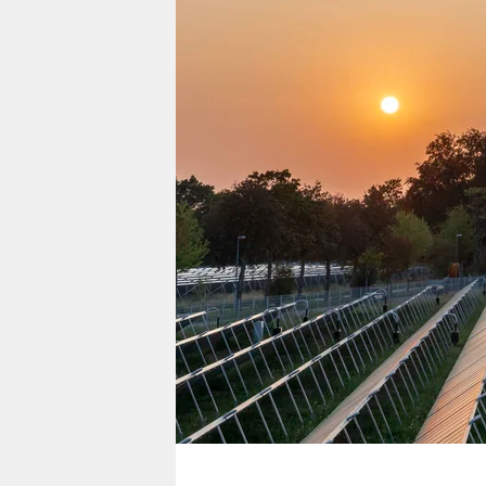
berlin
nord
wahrheit
verlag
verlag
veranstaltungen
shop
fragen & hilfe
unterstützen
abo
genossenschaft