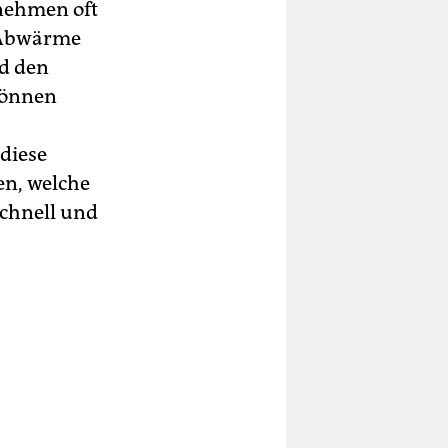
rnehmen oft
e Abwärme
nd den
können
diese
en, welche
schnell und