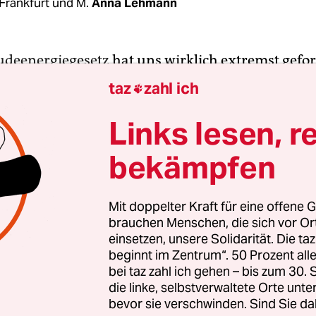
Frankfurt und M.
Anna Lehmann
udeenergiegesetz
hat uns wirklich extremst gefor
n ist Meister für Sanitär und Heizungen, er führ
taz
zahl ich

 20 Mitarbeitern im hessischen Dreieich und insta
den Pelletheizungen, Solaranlagen, Wärmepumpe
Links lesen, r
sheizungen. Außerdem berät er seine Kunden au
bekämpfen
ater. Aber eine solide Beratung sei in den letzte
möglich gewesen. Der Installateurmeister berichte
rten Kunden, die „nicht wussten, was wird verbo
Mit doppelter Kraft für eine offene G
brauchen Menschen, die sich vor O
 wie wird es finanziert“. Und aus Angst vor hohen
einsetzen, unsere Solidarität. Die ta
kosten schnell noch eine vertraute Gasheizung 
beginnt im Zentrum“. 50 Prozent a
bei taz zahl ich gehen – bis zum 30
runsicherung und solchen Panikkäufen soll nun 
die linke, selbstverwaltete Orte unte
bevor sie verschwinden. Sind Sie da
r Nacht zum Dienstag haben sich die Spitzen der