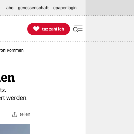
abo
genossenschaft
epaper login

taz zahl ich
taz zahl ich
 wohl kommen
men
tz.
ert werden.
teilen