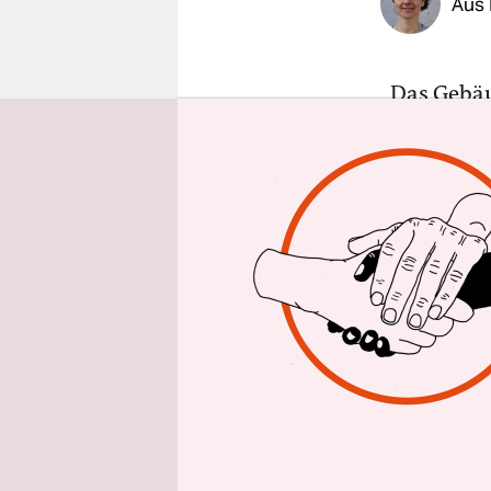
Aus 
epaper login
„
Das Gebä
Dennis Ker
Betrieb mit
seine Kun
Öl- und Ga
Energieber
gar nicht 
verunsiche
geht noch,
Umrüstungs
Mit der Ve
sein.
In de