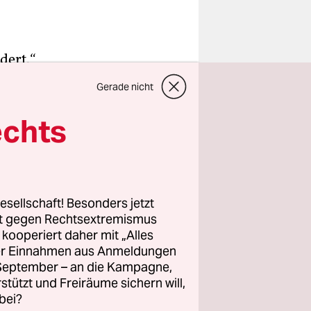
dert.“
t einen
Gerade nicht
lliert für
n sowie
echts
ch als
n Monaten
t von
ten, was
esellschaft! Besonders jetzt
rt gegen Rechtsextremismus
z kooperiert daher mit „Alles
orderten.
ller Einnahmen aus Anmeldungen
. September – an die Kampagne,
Schluss
rstützt und Freiräume sichern will,
bei?