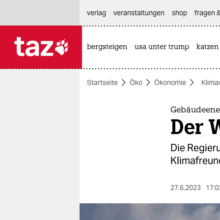
hautnavigation anspringen
hauptinhalt anspringen
footer anspringen
verlag
veranstaltungen
shop
fragen &
bergsteigen
usa unter trump
katzen

taz zahl ich
taz zahl ich
Startseite
Öko
Ökonomie
Klima
themen
politik
Gebäudeene
Der 
öko
Die Regieru
gesellschaft
Klimafreund
kultur
27.6.2023
17:0
sport