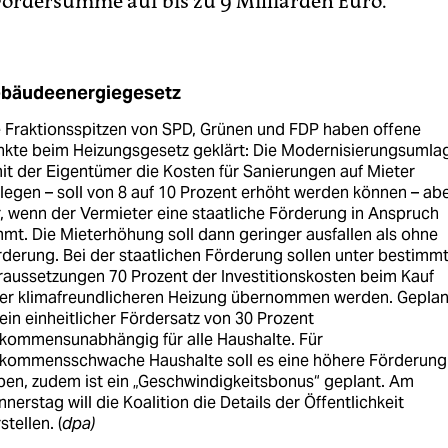
 Fördersumme auf bis zu 9 Milliarden Euro.
bäudeenergiegesetz
 Fraktionsspitzen von SPD, Grünen und FDP haben offene
nkte beim Heizungsgesetz geklärt: Die Modernisierungsumla
it der Eigentümer die Kosten für Sanierungen auf Mieter
egen – soll von 8 auf 10 Prozent erhöht werden können – ab
, wenn der Vermieter eine staatliche Förderung in Anspruch
mt. Die Mieterhöhung soll dann geringer ausfallen als ohne
derung. Bei der staatlichen Förderung sollen unter bestimm
aussetzungen 70 Prozent der Investitionskosten beim Kauf
ner klimafreundlicheren Heizung übernommen werden. Geplan
 ein einheitlicher Fördersatz von 30 Prozent
nkommensunabhängig für alle Haushalte. Für
nkommensschwache Haushalte soll es eine höhere Förderung
en, zudem ist ein „Geschwindigkeitsbonus“ geplant. Am
nerstag will die Koalition die Details der Öffentlichkeit
stellen. (
dpa)