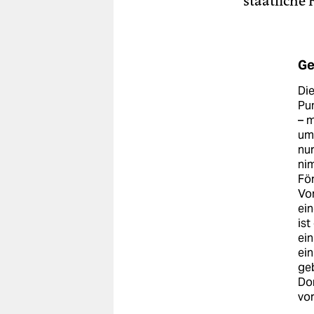
staatliche
Ge
Die
Pu
– m
uml
nur
nim
För
Vor
ei
ist
ei
ei
geb
Don
vor