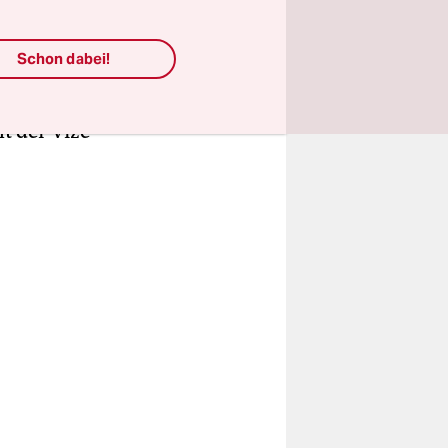
rzielen, die
Schon dabei!
verbindet.
 der Vi­ze­