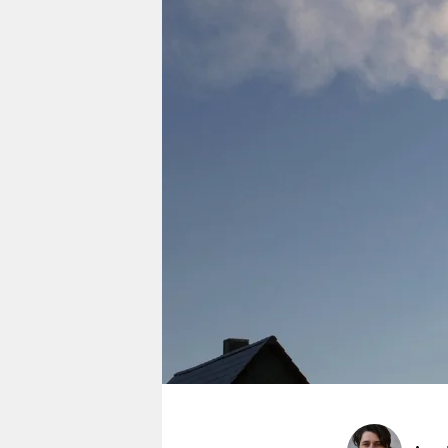
berlin
nord
wahrheit
verlag
verlag
veranstaltungen
shop
fragen & hilfe
unterstützen
abo
genossenschaft