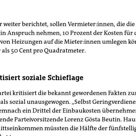
 weiter berichtet, sollen Vermieter:innen, die die
in Anspruch nehmen, 10 Prozent der Kosten für 
von Heizungen auf die Mie­te­r:in­nen umlegen k
 als 50 Cent pro Quadratmeter.
tisiert soziale Schieflage
artei kritisiert die bekannt gewordenen Fakten zu
als sozial unausgewogen. „Selbst Geringverdien
mnach ein Drittel der Einbaukosten übernehmen
etende Parteivorsitzende Lorenz Gösta Beutin. Hau
ttseinkommen müssten die Hälfte der fünfstelli