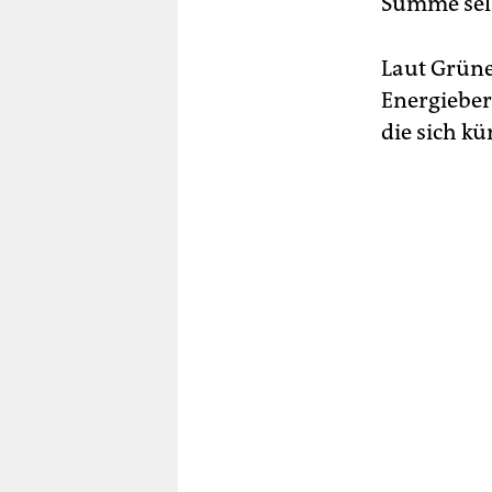
Summe selb
Laut Grün
Energieber
die sich kü