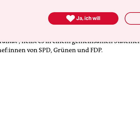
tion auf letzte Detail zum lange umstrittenen
setz geeinigt.
„Es ist gelungen eine Einigung zu e

Ja, ich will
z, Technologieoffenheit und sozialen Ausgleich 
gen wir den Gebäudesektor auf den Weg zur
alität“, heißt es in einem gemeinsamen Statement
­che­f:in­nen von SPD, Grünen und FDP.