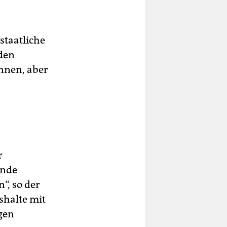
 staatliche
den
önnen, aber
r
ende
“, so der
shalte mit
gen