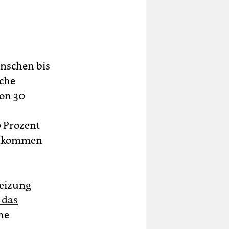
nschen bis
iche
on 30
 Prozent
einkommen
Heizung
 das
che