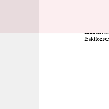
Ampelkoali
Heizungsge
Klimaschut
Damit brin
Klimaneutr
frak­ti­ons