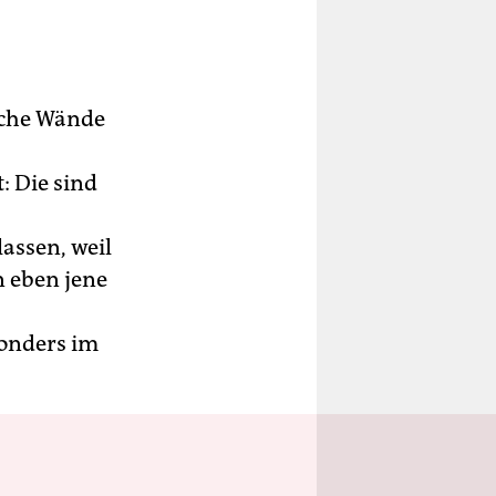
sche Wände
: Die sind
assen, weil
n eben jene
sonders im