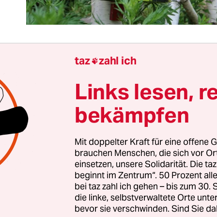
taz
zahl ich

s die
sterbende Jugendkultur
auf dem Land ein gr
Links lesen, r
oblem ist, ist lange bekannt. Doch an der Förderp
fene Kinder- und Jugendarbeit ändert das wenig. 
bekämpfen
shaltestellen einen Jugendclub ersetzen, nur wei
ger Busse halten.
Mit doppelter Kraft für eine offene G
brauchen Menschen, die sich vor O
eues Jugendprojekt entsteht, muss es sich erst ei
einsetzen, unsere Solidarität. Die ta
bevor es Anspruch auf Finanzierung bekommt –
beginnt im Zentrum“. 50 Prozent a
che Arbeit. Das führt nicht selten dazu, dass Ve
bei taz zahl ich gehen – bis zum 30
die linke, selbstverwaltete Orte unte
derung erfolgreicher Projekte so lange warten, b
bevor sie verschwinden. Sind Sie da
finan­zielle Unterstützung
wieder eingegangen s