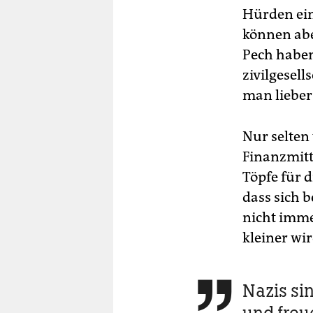
Hürden ein
können abe
Pech haben
zivilgesell
man lieber 
Nur selten
Finanzmitt
Töpfe für d
dass sich 
nicht imme
kleiner wir
Nazis si

und freu