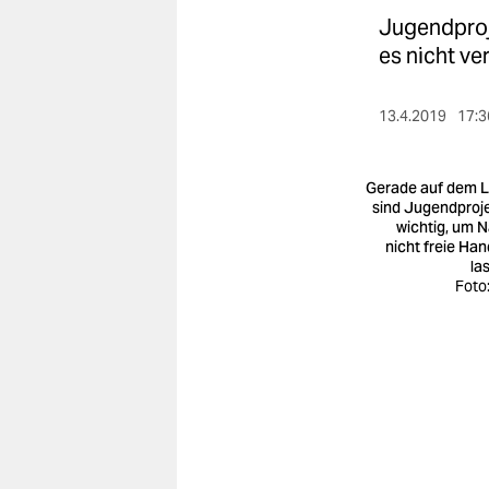
berlin
Jugendproj
nord
es nicht v
wahrheit
13.4.2019
17:3
verlag
Gerade auf dem 
verlag
sind Jugendproj
wichtig, um N
veranstaltungen
nicht freie Han
la
shop
Foto:
fragen & hilfe
unterstützen
abo
genossenschaft