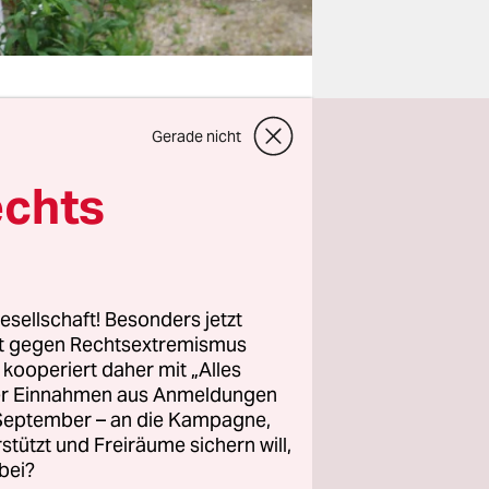
Gerade nicht
oßes
echts
raxis für
Als
l dort
esellschaft! Besonders jetzt
rt gegen Rechtsextremismus
nige Jahre
z kooperiert daher mit „Alles
 durch
ller Einnahmen aus Anmeldungen
rwaltungen
. September – an die Kampagne,
rstützt und Freiräume sichern will,
is die durch
bei?
ind.