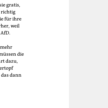
e gratis,
richtig
e für ihre
her, weil
 AfD.
l mehr
 müssen die
hrt dazu,
ertopf
, das dann