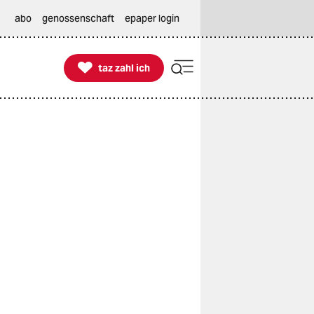
abo
genossenschaft
epaper login

taz zahl ich
taz zahl ich