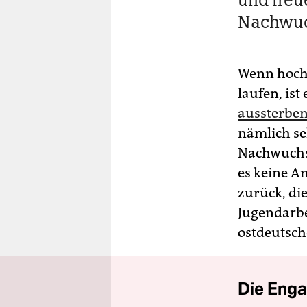
Nachwu
Wenn hochg
laufen, ist
aussterbe
nämlich se
Nachwuchs.
es keine A
zurück, di
Jugendarbe
ostdeutsch
Die Enga