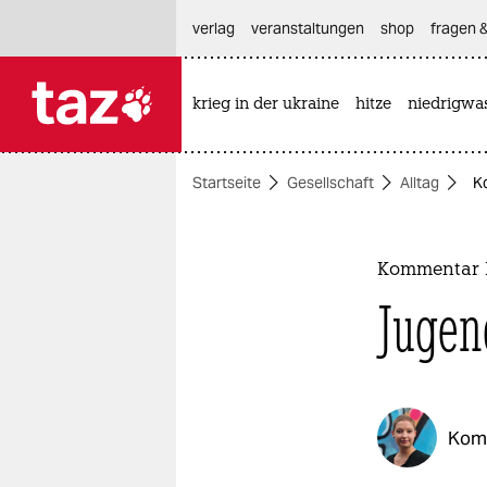
hautnavigation anspringen
hauptinhalt anspringen
footer anspringen
verlag
veranstaltungen
shop
fragen &
krieg in der ukraine
hitze
niedrigwa

taz zahl ich
taz zahl ich
Startseite
Gesellschaft
Alltag
K
themen
politik
Kommentar F
öko
Jugen
gesellschaft
kultur
Kom
sport