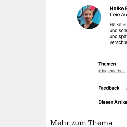
Helke E
freie Au
Helke El
und schr
und spät
verschi
Themen
#Jugendarbeit
Feedback
K
Diesen Artikel
Mehr zum Thema