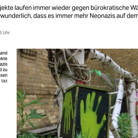
ekte laufen immer wieder gegen bürokratische Wä
erwunderlich, dass es immer mehr Neonazis auf dem
6 Uhr
Land
ekte
azis
d zu
ssen
 taz