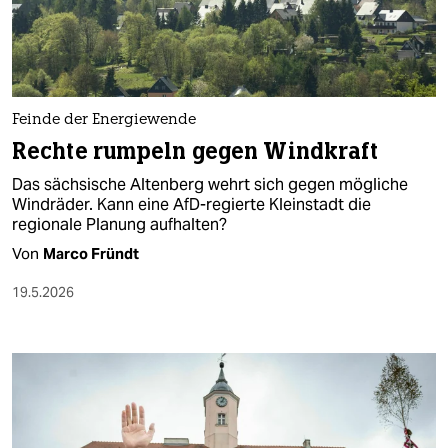
berlin
nord
wahrheit
Feinde der Energiewende
verlag
Rechte rumpeln gegen Windkraft
verlag
Das sächsische Altenberg wehrt sich gegen mögliche
Windräder. Kann eine AfD-regierte Kleinstadt die
veranstaltungen
regionale Planung aufhalten?
shop
Von
Marco Fründt
fragen & hilfe
19.5.2026
unterstützen
abo
genossenschaft