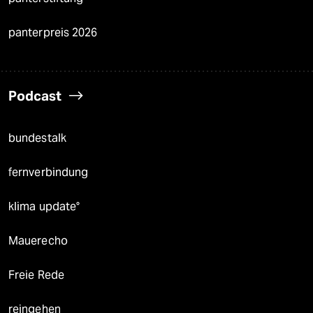
panterpreis 2026
Podcast
bundestalk
fernverbindung
klima update°
Mauerecho
Freie Rede
reingehen