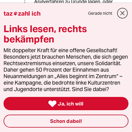
Asylverfahren zu Grunde lagen, oder
stellt für Sie jede Form hoheitlichen
taz
zahl ich
Gerade nicht

Handelns ein Verbrechen dar?
Links lesen, rechts
bekämpfen
Günter Picart
08.10.2024
,
16:11 Uhr
Mit doppelter Kraft für eine offene Gesellschaft!
@wintermute:
Besonders jetzt brauchen Menschen, die sich gegen
Achwas, das Kirchenasyl ist doch
Rechtsextremismus einsetzen, unsere Solidarität.
genau dafür da, ein notwendiges
Daher gehen 50 Prozent der Einnahmen aus
Korrektiv für staatlicherseits nicht
Neuanmeldungen an „Alles beginnt im Zentrum“ –
adäquat behandelte Härtefälle zu
eine Kampagne, die bedrohte linke Kulturzentren
schaffen, das rein auf Humanität baut
und Jugendorte unterstützt. Sind Sie dabei?
und ein Zeitfenster schafft, damit die
staatlichen Organe ihr Handeln

Ja, ich will
überdenken und (zur Not durch
politisches Eingreifen in die
administrative Ebene) korrigieren
Schon dabei!
können). Genau das ist im Sinne der
Rechtsstaatlichkeit. Eine