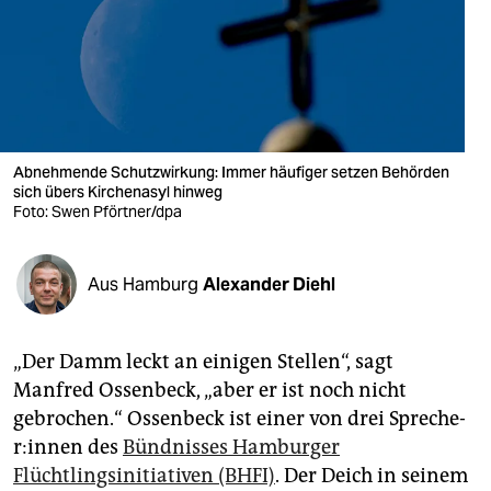
berlin
nord
wahrheit
verlag
Abnehmende Schutzwirkung: Immer häufiger setzen Behörden
verlag
sich übers Kirchenasyl hinweg
Foto: Swen Pförtner/dpa
veranstaltungen
shop
Aus Hamburg
Alexander Diehl
fragen & hilfe
„Der Damm leckt an einigen Stellen“, sagt
unterstützen
Manfred Ossenbeck, „aber er ist noch nicht
abo
gebrochen.“ Ossenbeck ist einer von drei Spre­che­
r:in­nen des
Bündnisses Hamburger
genossenschaft
Flüchtlingsinitiativen (BHFI)
. Der Deich in seinem