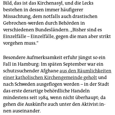
epaper login
Bild, das ist das Kirchenasyl, und die Lecks
bestehen in dessen immer häufigerer
Missachtung, dem notfalls auch drastischen
Gebrochen-werden durch Behörden in
verschiedenen Bundesländern. „Bisher sind es
Einzelfälle – Einzelfälle, gegen die man aber strikt
vorgehen muss.“
Besondere Aufmerksamkeit erfuhr jüngst so ein
Fall in Hamburg: Im späten September war ein
schutzsuchender Afghane
aus den Räumlichkeiten
einer katholischen Kirchengemeinde geholt
und
nach Schweden ausgeflogen worden – in der Stadt
das erste derartige behördliche Handeln
mindestens seit 1984, wenn nicht überhaupt; da
gehen die Auskünfte auch unter den Ak­ti­vis­t:in­
nen auseinander.