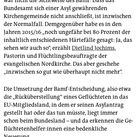
war nicht die Sichtweise des Bamf: Dass das
Bundesamt sich einer Asyl gewährenden
Kirchengemeinde nicht anschließt, ist inzwischen
der Normalfall. Demgegenüber habe es in den
Jahren 2015/16 „noch ungefähr bei 80 Prozent der
inhaltlich entschiedenen Härtefälle gesagt: Ja, das
sehen wir auch so“, erzählt
Dietlind Jochims
,
Pastorin und Flüchtlingsbeauftragte der
evangelischen Nordkirche. Das aber geschehe
„inzwischen so gut wie überhaupt nicht mehr“.
Die Umsetzung der Bamf-Entscheidung, also etwa
die „Rücküberstellung“ eines Geflüchteten in das
EU-Mitgliedsland, in dem er seinen Asylantrag
gestellt hat oder das tun müsste, liegt immer
schon beim Bundesland – und da erkennen die Ge­
flüch­te­ten­hel­fe­r:in­nen eine bedenkliche
Neuerung.