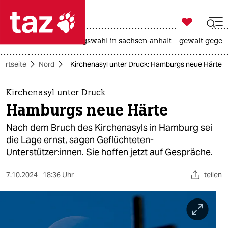

taz zahl ich
hitze
surfen
landtagswahl in sachsen-anhalt
gewalt gegen

taz zahl ich
tartseite
Nord
Kirchenasyl unter Druck: Hamburgs neue Härte
taz zahl ich
themen
Kirchenasyl unter Druck
Hamburgs neue Härte
politik
Nach dem Bruch des Kirchenasyls in Hamburg sei
öko
die Lage ernst, sagen Geflüchteten-
Unterstützer:innen. Sie hoffen jetzt auf Gespräche.
gesellschaft
7.10.2024
18:36 Uhr
teilen
kultur
sport