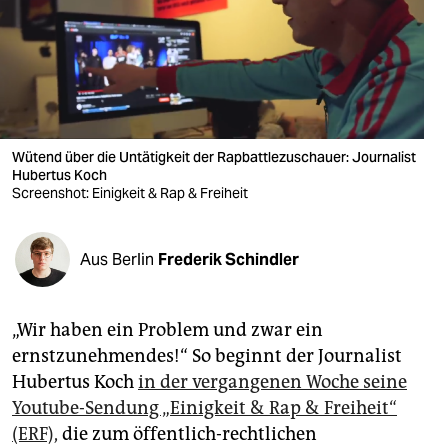
berlin
nord
wahrheit
verlag
Wütend über die Untätigkeit der Rapbattlezuschauer: Journalist
verlag
Hubertus Koch
Screenshot: Einigkeit & Rap & Freiheit
veranstaltungen
shop
Aus Berlin
Frederik Schindler
fragen & hilfe
„Wir haben ein Problem und zwar ein
unterstützen
ernstzunehmendes!“ So beginnt der Journalist
abo
Hubertus Koch
in der vergangenen Woche seine
Youtube-Sendung „Einigkeit & Rap & Freiheit“
genossenschaft
(ERF),
die zum öffentlich-rechtlichen