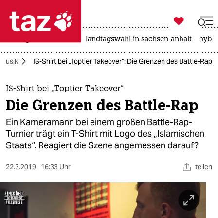

taz zahl ich
niedrigwasser
rente
landtagswahl in sachsen-anhalt
hybri

taz zahl ich
Musik
IS-Shirt bei „Toptier Takeover“: Die Grenzen des Battle-Rap
taz zahl ich
themen
IS-Shirt bei „Toptier Takeover“
Die Grenzen des Battle-Rap
politik
Ein Kameramann bei einem großen Battle-Rap-
öko
Turnier trägt ein T-Shirt mit Logo des „Islamischen
Staats“. Reagiert die Szene angemessen darauf?
gesellschaft
22.3.2019
16:33 Uhr
teilen
kultur
sport