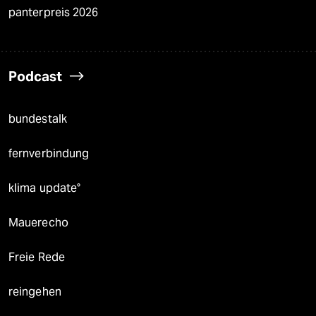
panterpreis 2026
Podcast
bundestalk
fernverbindung
klima update°
Mauerecho
Freie Rede
reingehen