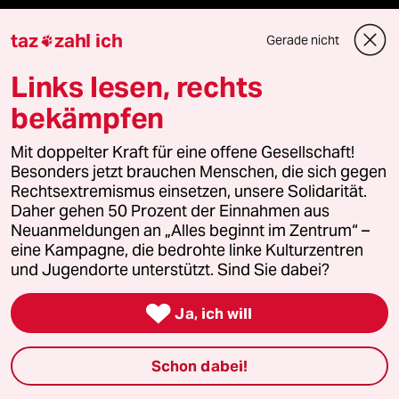
Feedback
taz
zahl ich
Gerade nicht

Aboservice
Links lesen, rechts
ePaper Login
bekämpfen
Downloads für Abonnierende
Mit doppelter Kraft für eine offene Gesellschaft!
Besonders jetzt brauchen Menschen, die sich gegen
Rechtsextremismus einsetzen, unsere Solidarität.
Daher gehen 50 Prozent der Einnahmen aus
Neuanmeldungen an „Alles beginnt im Zentrum“ –
© 2026 taz Verlags und Vertriebs GmbH
Alle Rechte vorbehalten. Bei rechtlichen Fragen oder für Genehmigungen
eine Kampagne, die bedrohte linke Kulturzentren
wenden Sie sich bitte an
lizenzen@taz.de
und Jugendorte unterstützt. Sind Sie dabei?

Ja, ich will
Feedback
Redaktionsstatut
Kommune-Richtlinien
KI-
Leitlinie
Informant
Datenschutz
Impressum
AGB
Schon dabei!